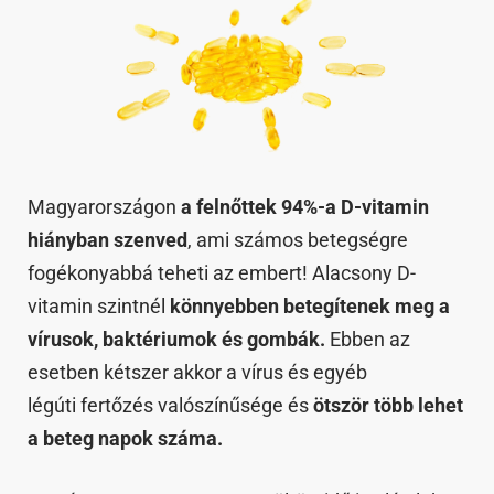
Magyarországon
a felnőttek 94%-a D-vitamin
hiányban szenved
, ami számos betegségre
fogékonyabbá teheti az embert! Alacsony D-
vitamin szintnél
könnyebben betegítenek meg a
vírusok, baktériumok és gombák.
Ebben az
esetben kétszer akkor a vírus és egyéb
légúti fertőzés valószínűsége és
ötször több lehet
a beteg napok száma.