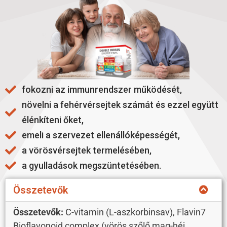
fokozni az immunrendszer működését,
növelni a fehérvérsejtek számát és ezzel együtt
élénkíteni őket,
emeli a szervezet ellenállóképességét,
a vörösvérsejtek termelésében,
a gyulladások megszüntetésében.
Összetevők
Összetevők:
C-vitamin (L-aszkorbinsav), Flavin7
Bioflavonoid complex (vörös szőlő mag-héj