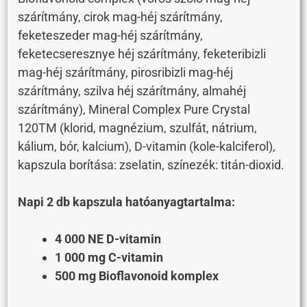
szárítmány, cirok mag-héj szárítmány,
feketeszeder mag-héj szárítmány,
feketecseresznye héj szárítmány, feketeribizli
mag-héj szárítmány, pirosribizli mag-héj
szárítmány, szilva héj szárítmány, almahéj
szárítmány), Mineral Complex Pure Crystal
120TM (klorid, magnézium, szulfát, nátrium,
kálium, bór, kalcium), D-vitamin (kole-kalciferol),
kapszula borítása: zselatin, színezék: titán-dioxid.
Napi 2 db kapszula hatóanyagtartalma:
4 000 NE D-vitamin
1 000 mg C-vitamin
500 mg Bioflavonoid komplex