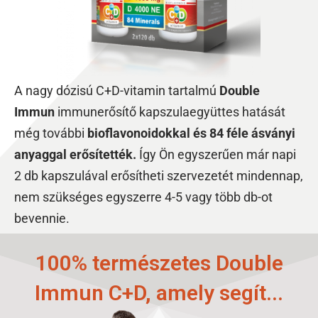
A nagy dózisú C+D-vitamin tartalmú
Double
Immun
immunerősítő kapszulaegyüttes hatását
még további
bioflavonoidokkal és 84 féle ásványi
anyaggal erősítették.
Így Ön egyszerűen már napi
2 db kapszulával erősítheti szervezetét mindennap,
nem szükséges egyszerre 4-5 vagy több db-ot
bevennie.
100% természetes Double
Immun C+D, amely segít...