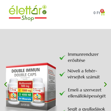
0
0
Ft