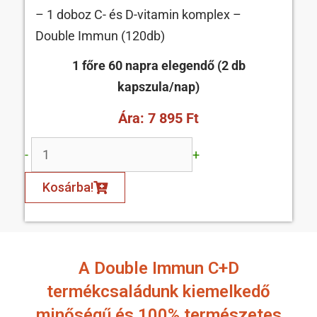
– 1 doboz C- és D-vitamin komplex –
Double Immun (120db)
1 főre 60 napra elegendő (2 db
kapszula/nap)
Ára: 7 895 Ft
-
+
Kosárba!
A Double Immun C+D
termékcsaládunk kiemelkedő
minőségű és 100% természetes