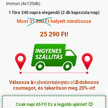
Immun (4x120db)
1 főre 240 napra elegendő (2 db kapszula/nap)
Most
31 580 Ft
helyett mindössze
25 290
Ft!
Válassza a
kedvezményesebb
2 dobozos
csomagot, és takarítson meg 20%-ot!
Csak napi 65 Ft! Ez a legjobb ajánlat! 🙂