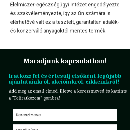
Élelmiszer-egészségügyi Intézet engedélyezte
és szakvéleményezte, így az Ön számára is
elérhetővé vált ez a tesztelt, garantáltan adalék-
és konzerváló anyagoktól mentes termék.
Maradjunk kapcsolatban!
Iratkozz fel és értesülj elsőként legújabb
ajánlatainkról, akcióinkról, cikkeinkről!
Add meg az email címed, illetve a keresztneved és kattints
a “Feliratkozom” gombra!