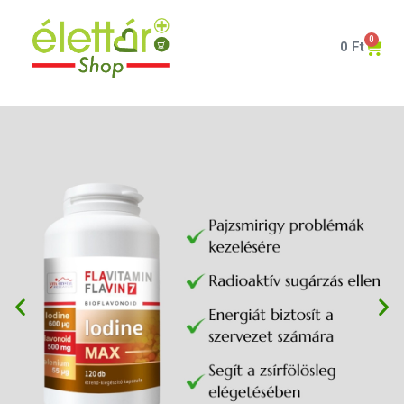
0
0
Ft