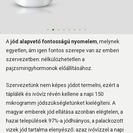
A
jód alapvető fontosságú nyomelem
, melynek
egyetlen, ám igen fontos szerepe van az emberi
szervezetben: nélkülözhetetlen a
pajzsmirigyhormonok előállításához.
Szervezetünk nem képes jódot termelni, ezért a
táplálék és ivóvíz révén kellene a napi 150
mikrogramm jódszükségletünket kielégíteni. A
magyar emberek jód ellátása azonban elégtelen, a
hazai települések 97%-a jódhiányos, a palackozott
vizek jód tartalma elenyésző: azaz ivóvízzel a napi