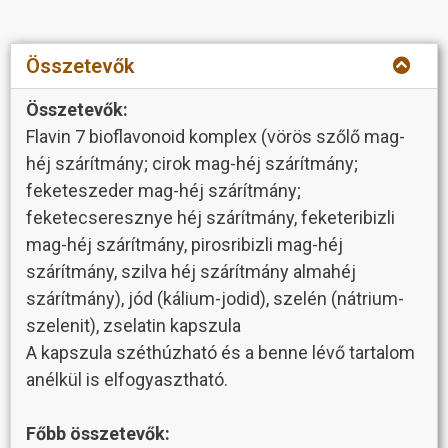
Összetevők
Összetevők:
Flavin 7 bioflavonoid komplex (vörös szőlő mag-
héj szárítmány; cirok mag-héj szárítmány;
feketeszeder mag-héj szárítmány;
feketecseresznye héj szárítmány, feketeribizli
mag-héj szárítmány, pirosribizli mag-héj
szárítmány, szilva héj szárítmány almahéj
szárítmány), jód (kálium-jodid), szelén (nátrium-
szelenit), zselatin kapszula
A kapszula széthúzható és a benne lévő tartalom
anélkül is elfogyasztható.
Főbb összetevők: