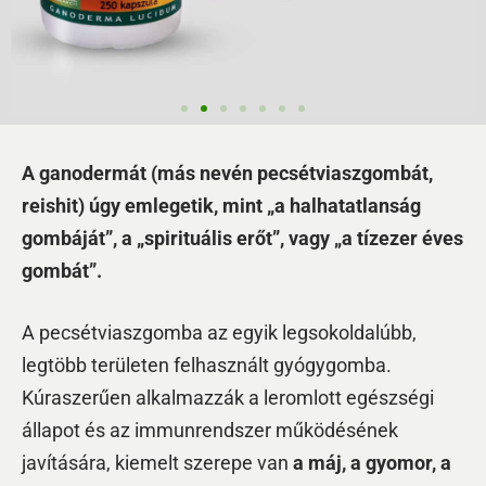
A ganodermát (más nevén pecsétviaszgombát,
reishit) úgy emlegetik, mint „a halhatatlanság
gombáját”, a „spirituális erőt”, vagy „a tízezer éves
gombát”.
A pecsétviaszgomba az egyik legsokoldalúbb,
legtöbb területen felhasznált gyógygomba.
Kúraszerűen alkalmazzák a leromlott egészségi
állapot és az immunrendszer működésének
javítására, kiemelt szerepe van
a máj, a gyomor, a