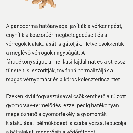
A ganoderma hatóanyagai javítják a vérkeringést,
enyhítik a koszorúér megbetegedéseit és a
vérrögök kialakulását is gátolják, illetve csökkentik
a meglévő vérrögök nagyságát. A
fáradékonyságot, a mellkasi fájdalmat és a stressz
tüneteit is leszorítják, továbbá normalizálják a
magas vérnyomást és a káros koleszterinszintet.
Ezeken kívül fogyasztásával csökkenthető a túlzott
gyomorsav-termelődés, ezzel pedig hatékonyan
megelőzhető a gyomorfekély, a gyomorrák
kialakulása. bélműködést is szabályozza, lepucolja
a bélfalakat, megerősíti a védőréteget,