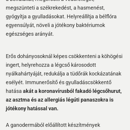
megszünteti a székrekedést, a hasmenést,
gyógyítja a gyulladásokat. Helyreállítja a bélflóra
egyensúlyát, növeli a jótékony baktériumok
egészséges arányát.
Erős dohányosoknál képes csökkenteni a köhögési
ingert, helyrehozza a légcső károsodott
nyálkahártyáját, redukálja a tüdőrák kockázatának
esélyét. Immunerősítő és gyulladáscsökkentő
hatása
akát a koronavírusból fakadó légcsőhurut,
az asztma és az allergiás légúti panaszokra is
jótékony hatással van.
A ganodermából előállított készítmények