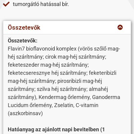
tumorgátló hatással bír.
Összetevők
Összetevők:
Flavin7 bioflavonoid komplex (vörös szőlő mag-
héj szárítmány; cirok mag-héj szárítmány;
feketeszeder mag-héj szárítmány;
feketecseresznye héj szárítmány; feketeribizli
mag-héj szárítmány; pirosribizli mag-héj
szárítmány; szilva héj szárítmány; almahéj
szárítmány), Kendermag őrlemény, Ganoderma
Lucidum őrlemény, Zselatin, C-vitamin
(aszkorbinsav)
Hatóanyag az ajánlott napi bevitelben (1