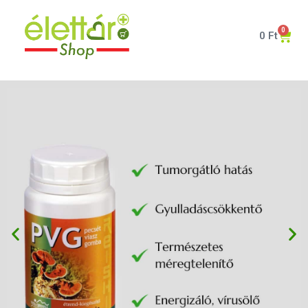
0
0
Ft