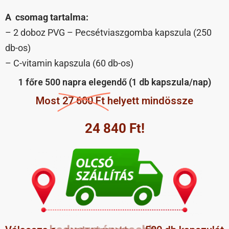
A csomag tartalma:
– 2 doboz PVG – Pecsétviaszgomba kapszula (250
db-os)
– C-vitamin kapszula (60 db-os)
1 főre 500 napra elegendő (1 db kapszula/nap)
Most
27 600 Ft
helyett mindössze
24 840 Ft!