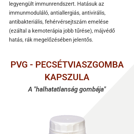
legyengült immunrendszert. Hatásuk az
immunmoduláló, antiallergiás, antivirális,
antibakteriális, fehérvérsejtszám emelése
(ezáltal a kemoterápia jobb tűrése), májvédő
hatás, rák megelőzésében jelentős.
PVG - PECSÉTVIASZGOMBA
KAPSZULA
A "halhatatlanság gombája"