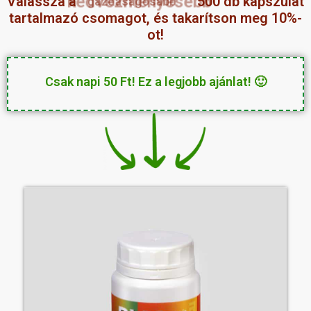
Válassza a
kedvezményesebb
500 db
kapszulát tartalmazó csomagot, és takarítson
meg 10%-ot!
Csak napi 50 Ft! Ez a legjobb ajánlat! 🙂