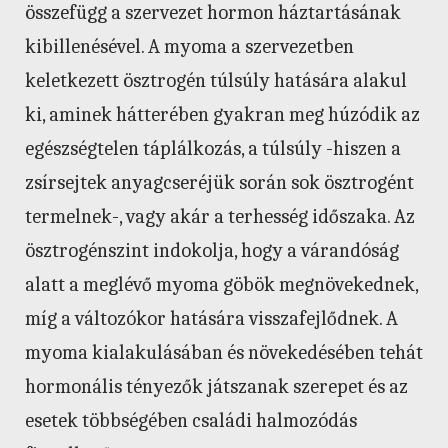
összefügg a szervezet hormon háztartásának
kibillenésével. A myoma a szervezetben
keletkezett ösztrogén túlsúly hatására alakul
ki, aminek hátterében gyakran meg húzódik az
egészségtelen táplálkozás, a túlsúly -hiszen a
zsírsejtek anyagcseréjük során sok ösztrogént
termelnek-, vagy akár a terhesség időszaka. Az
ösztrogénszint indokolja, hogy a várandóság
alatt a meglévő myoma göbök megnövekednek,
míg a változókor hatására visszafejlődnek. A
myoma kialakulásában és növekedésében tehát
hormonális tényezők játszanak szerepet és az
esetek többségében családi halmozódás