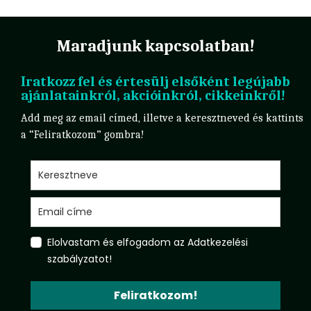
Maradjunk kapcsolatban!
Iratkozz fel és értesülj elsőként legújabb
ajánlatainkról, akcióinkról, cikkeinkről!
Add meg az email címed, illetve a keresztneved és kattints
a “Feliratkozom” gombra!
Elolvastam és elfogadom az Adatkezelési
szabályzatot!
Feliratkozom!