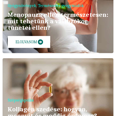
Gyógynövények
,
Természetes gyógymódok
Menopauza ellen természetesen:
mit tehetünk a változókor
tünetei ellen?
ELOLVASOM
Szépségápolás
Kollagén szedése: hogyan,
mennyit és meddig érdemes?