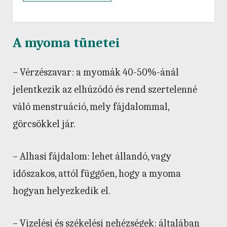
A myoma tünetei
– Vérzészavar: a myomák 40-50%-ánál
jelentkezik az elhúzódó és rend szertelenné
váló menstruáció, mely fájdalommal,
görcsökkel jár.
– Alhasi fájdalom: lehet állandó, vagy
időszakos, attól függően, hogy a myoma
hogyan helyezkedik el.
– Vizelési és székelési nehézségek: általában