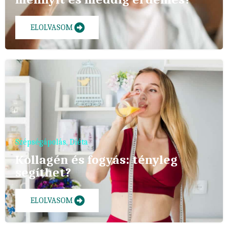
ELOLVASOM
Szépségápolás
,
Diéta
Kollagén és fogyás: tényleg
segíthet?
ELOLVASOM