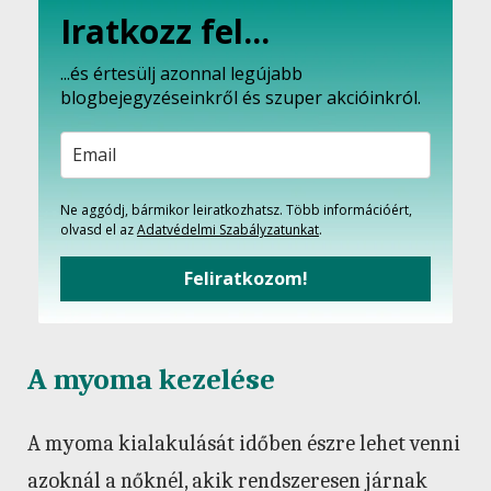
Iratkozz fel...
...és értesülj azonnal legújabb
blogbejegyzéseinkről és szuper akcióinkról.
Ne aggódj, bármikor leiratkozhatsz. Több információért,
olvasd el az
Adatvédelmi Szabályzatunkat
.
Feliratkozom!
A myoma kezelése
A myoma kialakulását időben észre lehet venni
azoknál a nőknél, akik rendszeresen járnak