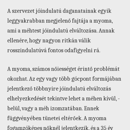
A szervezet jóindulatú daganatainak egyik
leggyakrabban megjelenő fajtája a myoma,
ami a méhtest jóindulatú elváltozása. Annak
ellenére, hogy nagyon ritkán válik
rosszindulatúvá fontos odafigyelni rá.
A myoma, számos nőiességet érintő problémát
okozhat. Az egy vagy több gócpont formájában
jelentkező többnyire jóindulatú elváltozás
elhelyezkedését tekintve lehet a méhen kívül, -
belül, vagy a méh izomzatában. Ennek
függvényében tünetei eltérőek. A myoma
fogamzóképes nőknél jelentkezik, és a 35 év