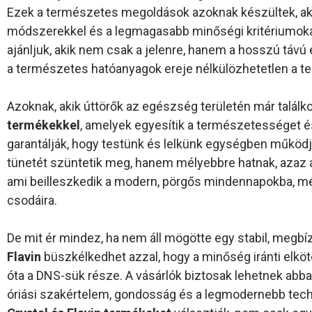
Ezek a természetes megoldások azoknak készültek, a
módszerekkel és a legmagasabb minőségi kritériumokat
ajánljuk, akik nem csak a jelenre, hanem a hosszú távú
a természetes hatóanyagok ereje nélkülözhetetlen a tel
Azoknak, akik úttörők az egészség területén már találk
termékekkel
, amelyek egyesítik a természetességet 
garantálják, hogy testünk és lelkünk egységben működ
tünetét szüntetik meg, hanem mélyebbre hatnak, azaz a
ami beilleszkedik a modern, pörgős mindennapokba, m
csodáira.
De mit ér mindez, ha nem áll mögötte egy stabil, megbíz
Flavin
büszkélkedhet azzal, hogy a minőség iránti elkö
óta a DNS-sük része. A vásárlók biztosak lehetnek ab
óriási szakértelem, gondosság és a legmodernebb techn