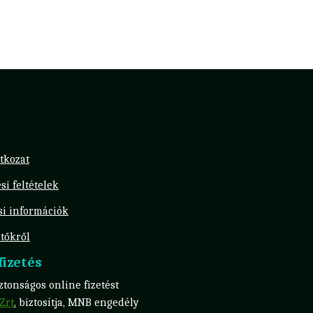
tkozat
si feltételek
ási információk
tőkről
izetés
tonságos online fizetést
Zrt
.
biztosítja, MNB engedély