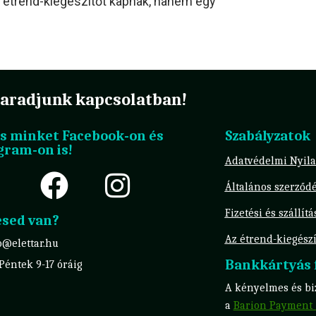
 étrend-kiegészítőt kapnak, hanem egy
aradjunk kapcsolatban!
s minket Facebook-on és
Szabályzatok
gram-on is!
Adatvédelmi Nyila
Általános szerződé
Fizetési és szállít
sed van?
Az étrend-kiegészí
o@elettar.hu
Bankkártyás f
 Péntek 9-17 óráig
A kényelmes és biz
a
Barion Payment 