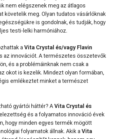
kik nem elégszenek meg az átlagos
 követelik meg. Olyan tudatos vásárlóknak
 egészségükre is gondolnak, és tudják, hogy
jes testi-lelki harmóniához.
ozhattak a
Vita Crystal és/vagy Flavin
és az innovációt. A természetes összetevők
jön, és a problémáinknak nem csak a
z okot is kezelik. Mindezt olyan formában,
égis emlékeztet minket a természet
ható gyártói háttér? A
Vita Crystal és
telezettség és a folyamatos innováció évek
ban, hogy minden egyes termék mögött
ológiai folyamatok állnak. Akik a
Vita