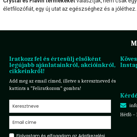
Crystal és Flavin termékeket
választják, nem csak egy
életfilozófiát, egy új utat az egészséghez és a jóléthez.
M
Iratkozz fel és értesülj elsőként
Köves
legújabb ajánlatainkról, akcióinkról,
Insta
cikkeinkről!
Add meg az email címed, illetve a keresztneved és
kattints a “Feliratkozom” gombra!
Kérdé
inf
Hétfő –
Elolvastam és elfogadom az Adatkezelési