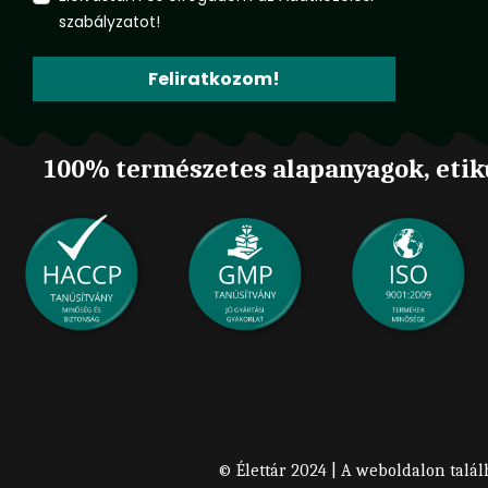
szabályzatot!
Feliratkozom!
100% természetes alapanyagok, etik
© Élettár 2024 | A weboldalon talál