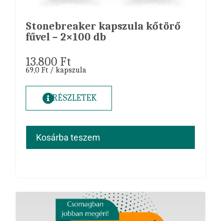
Stonebreaker kapszula kőtörő
fűvel – 2×100 db
13.800
Ft
69,0 Ft / kapszula
RÉSZLETEK
Kosárba teszem