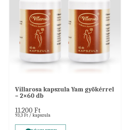
Villarosa kapszula Yam gyökérrel
– 2×60 db
11.200
Ft
93,3 Ft / kapszula