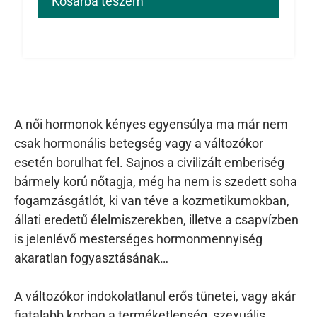
Kosárba teszem
A női hormonok kényes egyensúlya ma már nem
csak hormonális betegség vagy a változókor
esetén borulhat fel. Sajnos a civilizált emberiség
bármely korú nőtagja, még ha nem is szedett soha
fogamzásgátlót, ki van téve a kozmetikumokban,
állati eredetű élelmiszerekben, illetve a csapvízben
is jelenlévő mesterséges hormonmennyiség
akaratlan fogyasztásának…
A változókor indokolatlanul erős tünetei, vagy akár
fiatalabb korban a terméketlenség, szexuális