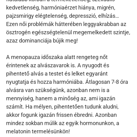
kedvetlenség, harmóniaérzet hiánya, migrén,
pajzsmirigy elégtelenség, depresszió, elhízás…
Ezen női problémák hátterében leggyakrabban az
ösztrogén egészségtelenül megemelkedett szintje,
azaz dominanciája bújik meg!
A menopauza időszaka alatt rengeteg nőt
érintenek az alvászavarok is. A nyugodt és
pihentető alvás a testet és lelket egyaránt
nyugtatja és hozza harmóniába. Átlagosan 7-8 óra
alvásra van szükségünk, azonban nem is a
mennyiség, hanem a minőség az, ami igazán
számít. Ha mélyen, pihentetően tudunk aludni,
akkor fogunk igazán frissen ébredni. Azonban
mindez sokban múlik az egyik hormonunkon, a
melatonin termelésünkön!