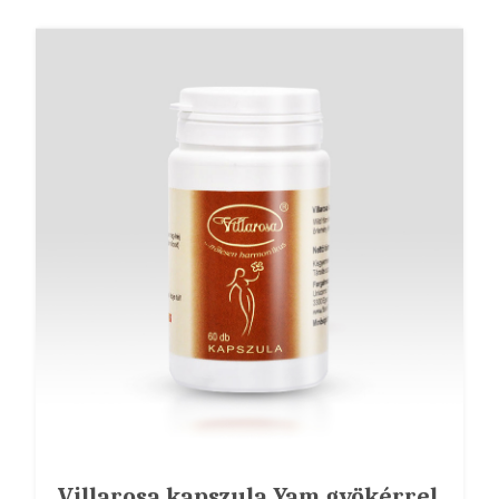
Villarosa kapszula Yam gyökérrel