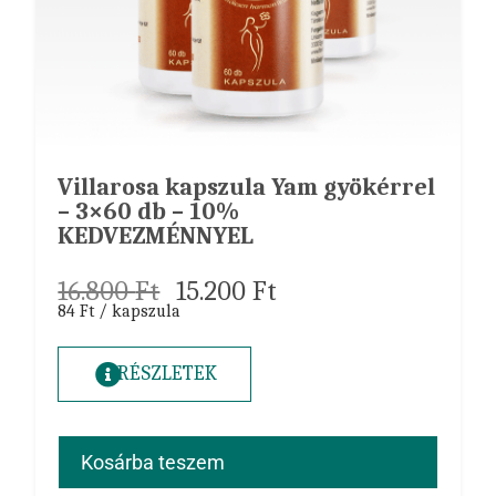
Villarosa kapszula Yam gyökérrel
– 3×60 db – 10%
KEDVEZMÉNNYEL
16.800
Ft
15.200
Ft
84 Ft / kapszula
RÉSZLETEK
Kosárba teszem