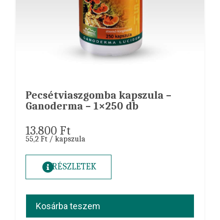
Pecsétviaszgomba kapszula –
Ganoderma – 1×250 db
13.800
Ft
55,2 Ft / kapszula
RÉSZLETEK
Kosárba teszem