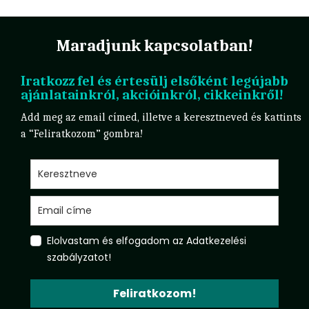
Maradjunk kapcsolatban!
Iratkozz fel és értesülj elsőként legújabb
ajánlatainkról, akcióinkról, cikkeinkről!
Add meg az email címed, illetve a keresztneved és kattints
a “Feliratkozom” gombra!
Elolvastam és elfogadom az Adatkezelési
szabályzatot!
Feliratkozom!