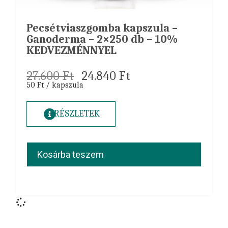
Pecsétviaszgomba kapszula –
Ganoderma – 2×250 db – 10%
KEDVEZMÉNNYEL
27.600
Ft
24.840
Ft
50 Ft / kapszula
RÉSZLETEK
Kosárba teszem