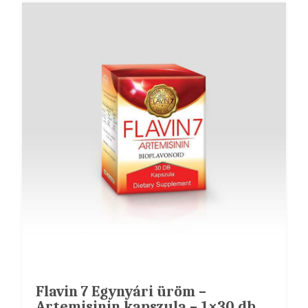
Flavin 7 Egynyári üröm –
Artemisinin kapszula – 1×30 db