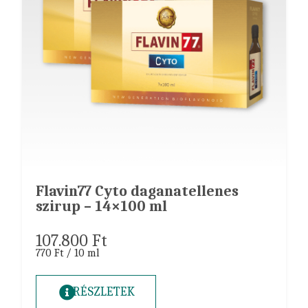
Flavin77 Cyto daganatellenes
szirup – 14×100 ml
107.800
Ft
770 Ft / 10 ml
RÉSZLETEK