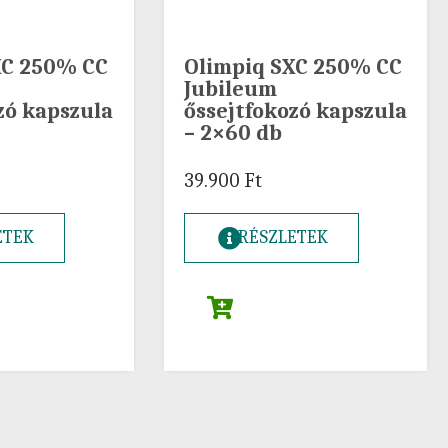
XC 250% CC
Olimpiq SXC 250% CC
Jubileum
zó kapszula
őssejtfokozó kapszula
– 2×60 db
39.900
Ft
ETEK
RÉSZLETEK