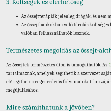
3. Költségek és elérhetőség
Az őssejtterápiák jelenleg drágák, és nem 
Az őssejtbankokban való tárolás költséges l
valóban felhasználhatók lesznek.
Természetes megoldás az őssejt-akti
Az őssejtek természetes úton is támogathatók. Az
O
tartalmaznak, amelyek segíthetik a szervezet sajá
elősegítheti a regenerációs folyamatokat, hozzájá
megújulásához.
Mire számíthatunk a jövőben?