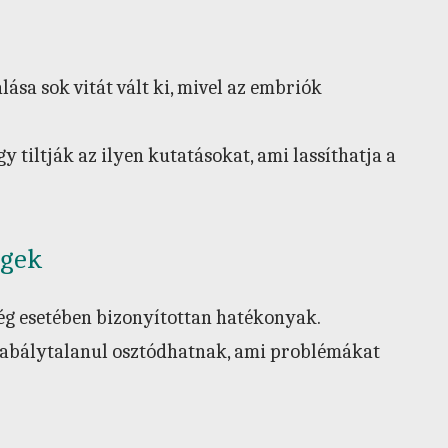
ása sok vitát vált ki, mivel az embriók
tiltják az ilyen kutatásokat, ami lassíthatja a
égek
ég esetében bizonyítottan hatékonyak.
zabálytalanul osztódhatnak, ami problémákat