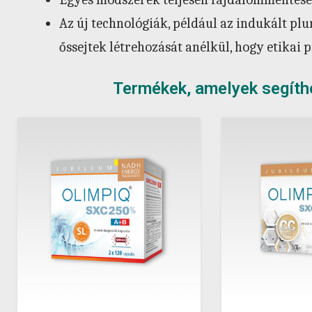
Az új technológiák, például az indukált plur
őssejtek létrehozását anélkül, hogy etikai
Termékek, amelyek segíth