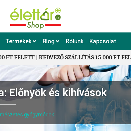
Termékek
Blog
Rólunk
Kapcsolat
00 FT FELETT | KEDVEZŐ SZÁLLÍTÁS 15 000 FT FE
a: Előnyök és kihívások
rmészetes gyógymódok