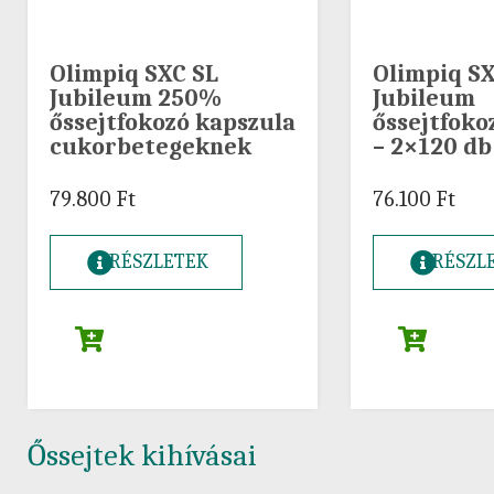
Olimpiq SXC SL
Olimpiq S
Jubileum 250%
Jubileum
őssejtfokozó kapszula
őssejtfoko
cukorbetegeknek
– 2×120 db
79.800
Ft
76.100
Ft
RÉSZLETEK
RÉSZL
Őssejtek kihívásai