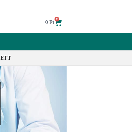
0
0
Ft
LETT