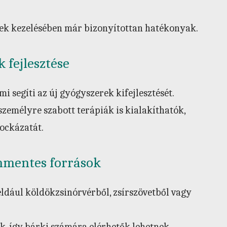
gek kezelésében már bizonyítottan hatékonyak.
 fejlesztése
i segíti az új gyógyszerek kifejlesztését.
 személyre szabott terápiák is kialakíthatók,
ockázatát.
mmentes források
ldául köldökzsinórvérből, zsírszövetből vagy
, így bárki számára elérhetők lehetnek.