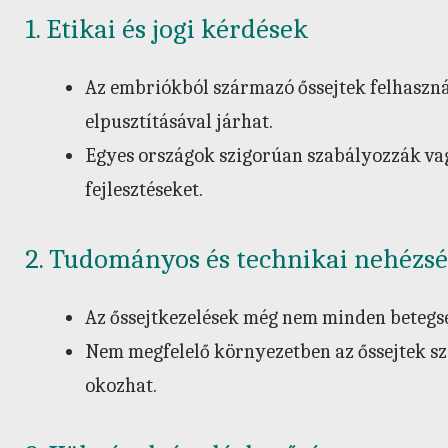
1. Etikai és jogi kérdések
Az embriókból származó őssejtek felhasznál
elpusztításával járhat.
Egyes országok szigorúan szabályozzák vagy 
fejlesztéseket.
2. Tudományos és technikai nehézs
Az őssejtkezelések még nem minden betegs
Nem megfelelő környezetben az őssejtek s
okozhat.