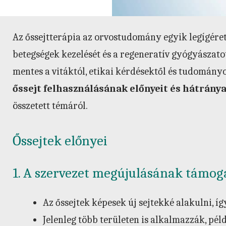
Az őssejtterápia az orvostudomány egyik legígéret
betegségek kezelését és a regeneratív gyógyászat
mentes a vitáktól, etikai kérdésektől és tudomány
őssejt felhasználásának előnyeit és hátránya
összetett témáról.
Őssejtek előnyei
1. A szervezet megújulásának támog
Az őssejtek képesek új sejtekké alakulni, íg
Jelenleg több területen is alkalmazzák, pé