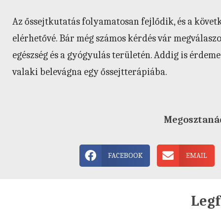
Az őssejtkutatás folyamatosan fejlődik, és a köve
elérhetővé. Bár még számos kérdés vár megválaszol
egészség és a gyógyulás területén. Addig is érdeme
valaki belevágna egy őssejtterápiába.
Megosztaná
FACEBOOK
EMAIL
Legf