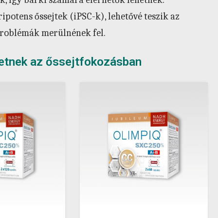
ipotens őssejtek (iPSC-k), lehetővé teszik az
 problémák merülnének fel.
etnek az őssejtfokozásban