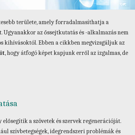
esebb területe, amely forradalmasíthatja a
ot. Ugyanakkor az őssejtkutatás és -alkalmazás nem
os kihívásoktól. Ebben a cikkben megvizsgáljuk az
it
, hogy átfogó képet kapjunk erről az izgalmas, de
atása
y elősegítik a szövetek és szervek regenerációját.
ldául szívbetegségek, idegrendszeri problémák és