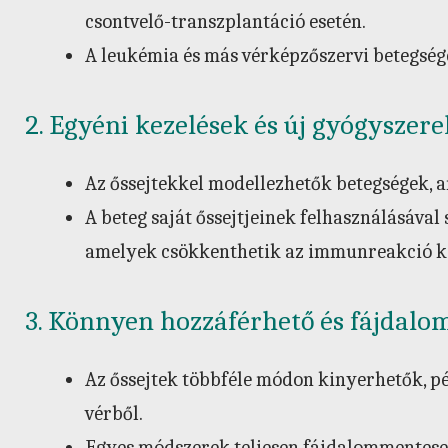
csontvelő-transzplantáció esetén.
A leukémia és más vérképzőszervi betegsé
2. Egyéni kezelések és új gyógyszerek
Az őssejtekkel modellezhetők betegségek, am
A beteg saját őssejtjeinek felhasználásával
amelyek csökkenthetik az immunreakció k
3. Könnyen hozzáférhető és fájdalo
Az őssejtek többféle módon kinyerhetők, pé
vérből.
Egyes módszerek teljesen fájdalommentesek