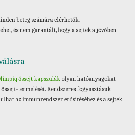
minden beteg számára elérhetők.
ehet, és nem garantált, hogy a sejtek a jövőben
válásra
limpiq őssejt kapszulák
olyan hatóanyagokat
t őssejt-termelését. Rendszeres fogyasztásuk
rulhat az immunrendszer erősítéséhez és a sejtek