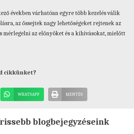
tkező években várhatóan egyre több kezelés válik
ásra, az őssejtek nagy lehetőségeket rejtenek az
s mérlegelni az előnyöket és a kihívásokat, mielőtt
d cikkünket?
WHATSAPP
MENTÉS
rissebb blogbejegyzéseink