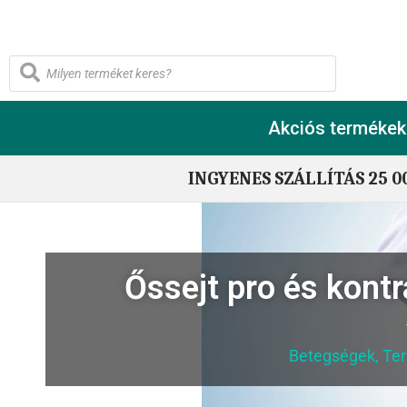
Akciós termékek
INGYENES SZÁLLÍTÁS 25 0
Őssejt pro és kontr
Betegségek
,
Te