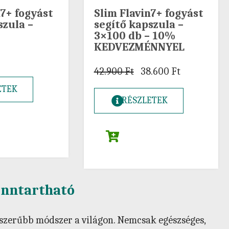
n7+ fogyást
Slim Flavin7+ fogyást
szula –
segítő kapszula –
3×100 db – 10%
KEDVEZMÉNNYEL
42.900
Ft
38.600
Ft
ETEK
RÉSZLETEK
fenntartható
pszerűbb módszer a világon. Nemcsak egészséges,