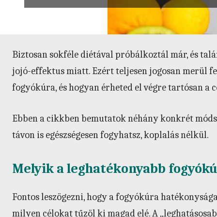
Biztosan sokféle diétával próbálkoztál már, és tal
jojó-effektus miatt. Ezért teljesen jogosan merül 
fogyókúra, és hogyan érheted el végre tartósan a 
Ebben a cikkben bemutatok néhány konkrét módsz
távon is egészségesen fogyhatsz, koplalás nélkül.
Melyik a leghatékonyabb fogyók
Fontos leszögezni, hogy a fogyókúra hatékonysága n
milyen célokat tűzöl ki magad elé. A „leghatásosa