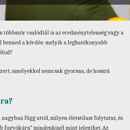
án többször csalódtál is az eredménytelenség vagy a
fel benned a kérdés: melyik a leghatékonyabb
célod?
ert, amelyekkel nemcsak gyorsan, de hosszú
úra?
agyban függ attól, milyen életstílust folytatsz, és
bb fogyókúra” mindenkinél mást jelenthet. Az