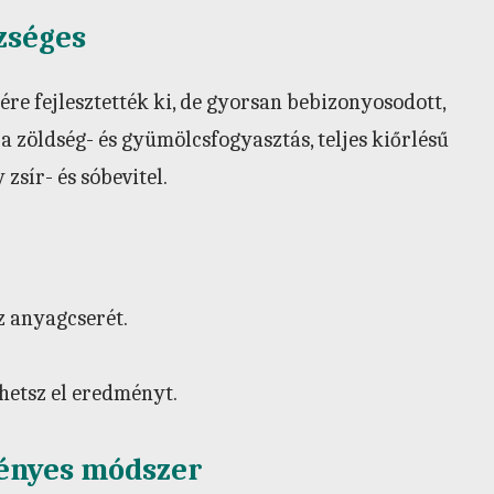
zséges
e fejlesztették ki, de gyorsan bebizonyosodott,
a zöldség- és gyümölcsfogyasztás, teljes kiőrlésű
zsír- és sóbevitel.
z anyagcserét.
rhetsz el eredményt.
ményes módszer