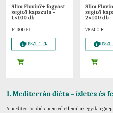
Slim Flavin7+ fogyást
Slim Flavi
segítő kapszula –
segítő kap
1×100 db
2×100 db
14.300
Ft
28.600
Ft
RÉSZLETEK
RÉSZL
1. Mediterrán diéta – ízletes és 
A mediterrán diéta nem véletlenül az egyik legné