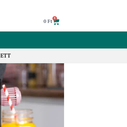
0
0
Ft
LETT