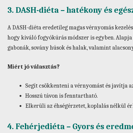
3. DASH-diéta – hatékony és egés
A DASH-diéta eredetileg magas vérnyomás kezelésér
hogy kiváló fogyókúrás módszer is egyben. Alapja 
gabonák, sovány húsok és halak, valamint alacsony 
Miért jó választás?
Segít csökkenteni a vérnyomást és javítja a
Hosszú távon is fenntartható.
Elkerüli az éhségérzetet, koplalás nélkül é
4. Fehérjediéta – Gyors és ered