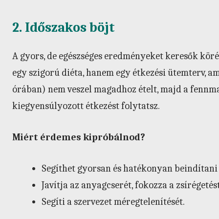
2. Időszakos böjt
A gyors, de egészséges eredményeket keresők köré
egy szigorú diéta, hanem egy étkezési ütemterv, a
órában) nem veszel magadhoz ételt, majd a fennm
kiegyensúlyozott étkezést folytatsz.
Miért érdemes kipróbálnod?
Segíthet gyorsan és hatékonyan beindítani 
Javítja az anyagcserét, fokozza a zsírégetést
Segíti a szervezet méregtelenítését.