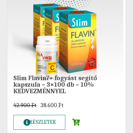
Slim Flavin7+ fogyást segítő
kapszula – 3×100 db – 10%
KEDVEZMÉNNYEL
42.900
Ft
38.600
Ft
RÉSZLETEK