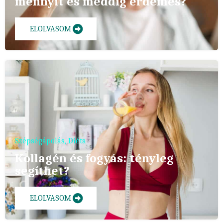
mennyit és meddig érdemes?
ELOLVASOM
Szépségápolás
,
Diéta
Kollagén és fogyás: tényleg
segíthet?
ELOLVASOM