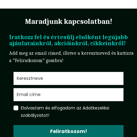
Maradjunk kapcsolatban!
Iratkozz fel és értesülj elsőként legújabb
ajánlatainkról, akcióinkról, cikkeinkről!
Add meg az email címed, illetve a keresztneved és kattints
a “Feliratkozom” gombra!
Elolvastam és elfogadom az Adatkezelési
szabályzatot!
Feliratkozom!