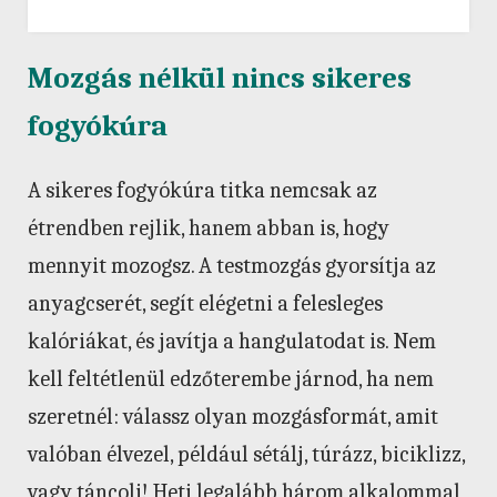
Mozgás nélkül nincs sikeres
fogyókúra
A sikeres fogyókúra titka nemcsak az
étrendben rejlik, hanem abban is, hogy
mennyit mozogsz. A testmozgás gyorsítja az
anyagcserét, segít elégetni a felesleges
kalóriákat, és javítja a hangulatodat is. Nem
kell feltétlenül edzőterembe járnod, ha nem
szeretnél: válassz olyan mozgásformát, amit
valóban élvezel, például sétálj, túrázz, biciklizz,
vagy táncolj! Heti legalább három alkalommal