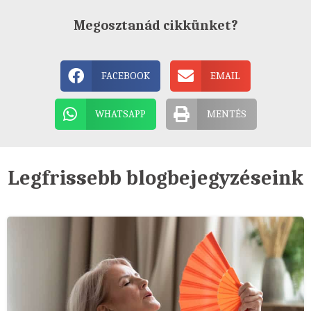
Megosztanád cikkünket?
FACEBOOK
EMAIL
WHATSAPP
MENTÉS
Legfrissebb blogbejegyzéseink