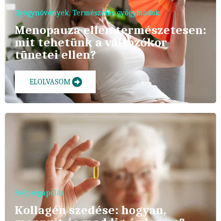
Gyógynövények
,
Természetes gyógymódok
Menopauza ellen természetesen:
mit tehetünk a változókor
tünetei ellen?
ELOLVASOM
Szépségápolás
Kollagén szedése: hogyan,