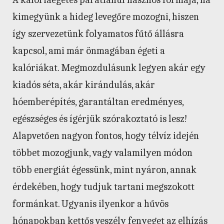
kimegyünk a hideg levegőre mozogni, hiszen
így szervezetünk folyamatos fűtő állásra
kapcsol, ami már önmagában égeti a
kalóriákat. Megmozdulásunk legyen akár egy
kiadós séta, akár kirándulás, akár
hóemberépítés, garantáltan eredményes,
egészséges és ígérjük szórakoztató is lesz!
Alapvetően nagyon fontos, hogy télvíz idején
többet mozogjunk, vagy valamilyen módon
több energiát égessünk, mint nyáron, annak
érdekében, hogy tudjuk tartani megszokott
formánkat. Ugyanis ilyenkor a hűvös
hónapokban kettős veszély fenyeget az elhízás