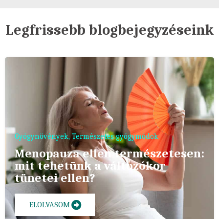
Legfrissebb blogbejegyzéseink
Gyógynövények
,
Természetes gyógymódok
Menopauza ellen természetesen:
mit tehetünk a változókor
tünetei ellen?
ELOLVASOM