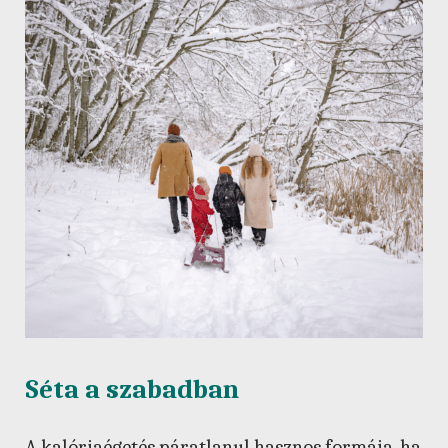
Séta a szabadban
A kalóriaégetés páratlanul hasznos formája, ha