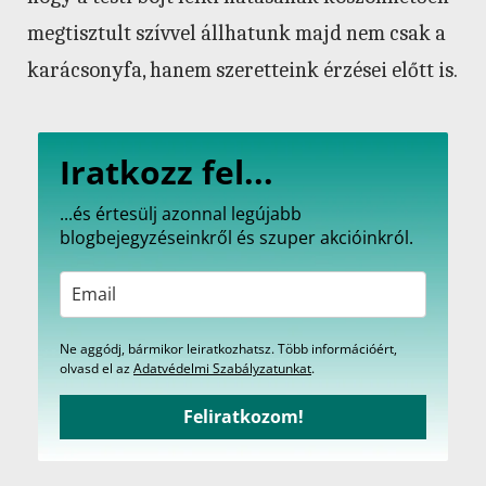
megtisztult szívvel állhatunk majd nem csak a
karácsonyfa, hanem szeretteink érzései előtt is.
Iratkozz fel...
...és értesülj azonnal legújabb
blogbejegyzéseinkről és szuper akcióinkról.
Ne aggódj, bármikor leiratkozhatsz. Több információért,
olvasd el az
Adatvédelmi Szabályzatunkat
.
Feliratkozom!