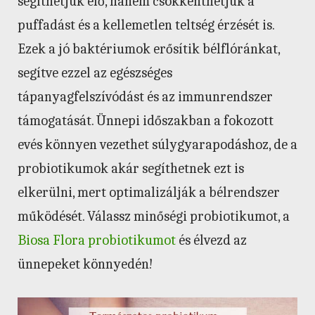
segíthetjük elő, hanem csökkenthetjük a
puffadást és a kellemetlen teltség érzését is.
Ezek a jó baktériumok erősítik bélflóránkat,
segítve ezzel az egészséges
tápanyagfelszívódást és az immunrendszer
támogatását. Ünnepi időszakban a fokozott
evés könnyen vezethet súlygyarapodáshoz, de a
probiotikumok akár segíthetnek ezt is
elkerülni, mert optimalizálják a bélrendszer
működését. Válassz minőségi probiotikumot, a
Biosa Flora probiotikumot
és élvezd az
ünnepeket könnyedén!