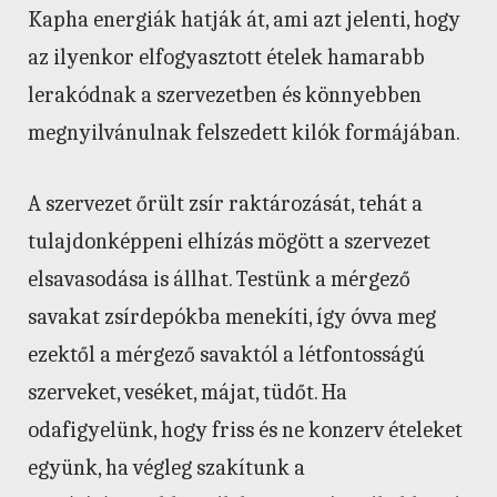
Kapha energiák hatják át, ami azt jelenti, hogy
az ilyenkor elfogyasztott ételek hamarabb
lerakódnak a szervezetben és könnyebben
megnyilvánulnak felszedett kilók formájában.
A szervezet őrült zsír raktározását, tehát a
tulajdonképpeni elhízás mögött a szervezet
elsavasodása is állhat. Testünk a mérgező
savakat zsírdepókba menekíti, így óvva meg
ezektől a mérgező savaktól a létfontosságú
szerveket, veséket, májat, tüdőt. Ha
odafigyelünk, hogy friss és ne konzerv ételeket
együnk, ha végleg szakítunk a