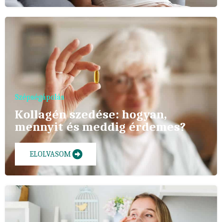
Szépségápolás
Kollagén szedése: hogyan,
mennyit és meddig érdemes?
ELOLVASOM