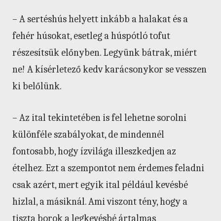
– A sertéshús helyett inkább a halakat és a
fehér húsokat, esetleg a húspótló tofut
részesítsük előnyben. Legyünk bátrak, miért
ne! A kísérletező kedv karácsonykor se vesszen
ki belőlünk.
– Az ital tekintetében is fel lehetne sorolni
különféle szabályokat, de mindennél
fontosabb, hogy ízvilága illeszkedjen az
ételhez. Ezt a szempontot nem érdemes feladni
csak azért, mert egyik ital például kevésbé
hizlal, a másiknál. Ami viszont tény, hogy a
tiszta borok a legkevésbé ártalmas