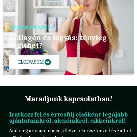
Szépségápolás
,
Diéta
Kollagén és fogyás: tényleg
segíthet?
ELOLVASOM
Maradjunk kapcsolatban!
Iratkozz fel és értesülj elsőként legújabb
ajánlatainkról, akcióinkról, cikkeinkről!
Add meg az email címed, illetve a keresztneved és kattints