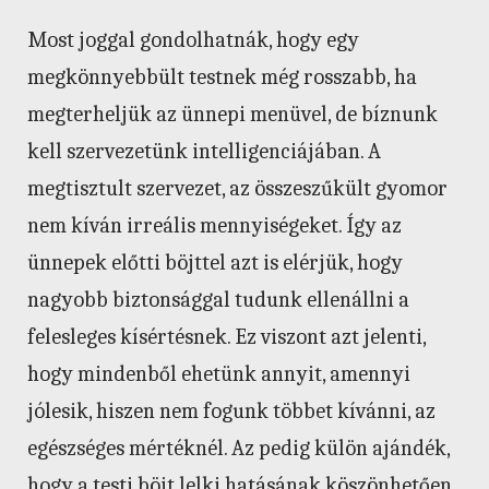
Most joggal gondolhatnák, hogy egy
megkönnyebbült testnek még rosszabb, ha
megterheljük az ünnepi menüvel, de bíznunk
kell szervezetünk intelligenciájában. A
megtisztult szervezet, az összeszűkült gyomor
nem kíván irreális mennyiségeket. Így az
ünnepek előtti böjttel azt is elérjük, hogy
nagyobb biztonsággal tudunk ellenállni a
felesleges kísértésnek. Ez viszont azt jelenti,
hogy mindenből ehetünk annyit, amennyi
jólesik, hiszen nem fogunk többet kívánni, az
egészséges mértéknél. Az pedig külön ajándék,
hogy a testi böjt lelki hatásának köszönhetően