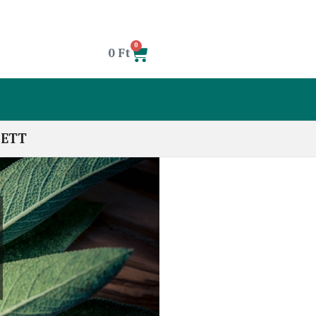
0
0
Ft
LETT