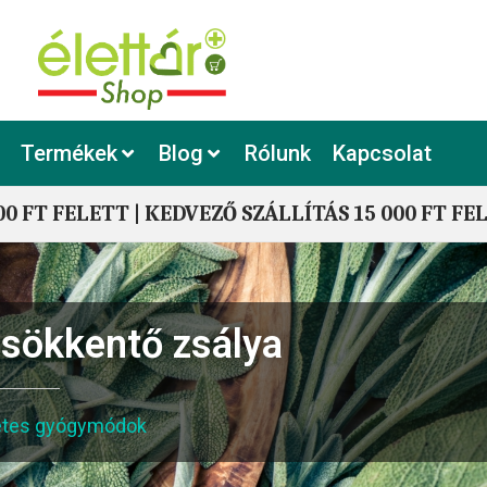
Termékek
Blog
Rólunk
Kapcsolat
00 FT FELETT | KEDVEZŐ SZÁLLÍTÁS 15 000 FT FE
csökkentő zsálya
tes gyógymódok