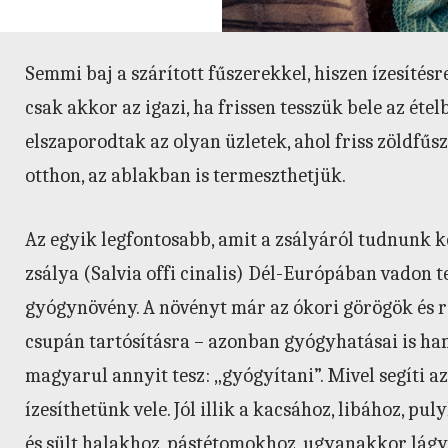
Semmi baj a szárított fűszerekkel, hiszen ízesítés
csak akkor az igazi, ha frissen tesszük bele az ét
elszaporodtak az olyan üzletek, ahol friss zöldfű
otthon, az ablakban is termeszthetjük.
Az egyik legfontosabb, amit a zsályáról tudnunk kel
zsálya (Salvia offi cinalis) Dél-Európában vadon t
gyógynövény. A növényt már az ókori görögök és r
csupán tartósításra – azonban gyógyhatásai is hama
magyarul annyit tesz: „gyógyítani”. Mivel segíti a
ízesíthetünk vele. Jól illik a kacsához, libához, p
és sült halakhoz, pástétomokhoz, ugyanakkor lágy s