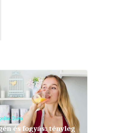
polás
,
Diéta
gén és fogyás: tényleg