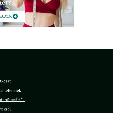
het?
LVASOM
tkozat
si feltételek
ási információk
tőkről