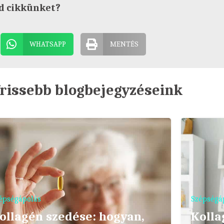
d cikkünket?
WHATSAPP
MENTÉS
rissebb blogbejegyzéseink
épségápolás
Szépségá
ollagén szedése: hogyan,
Kolla