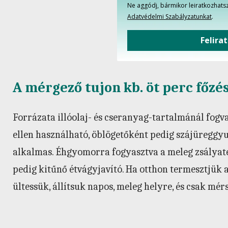
Ne aggódj, bármikor leiratkozhatsz
Adatvédelmi Szabályzatunkat
.
Felira
A mérgező tujon kb. öt perc főzéss
Forrázata illóolaj- és cseranyag-tartalmánál fogv
ellen használható, öblögetőként pedig szájüreggyu
alkalmas. Éhgyomorra fogyasztva a meleg zsályatea
pedig kitűnő étvágyjavító. Ha otthon termesztjük a
ültessük, állítsuk napos, meleg helyre, és csak mé