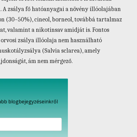
n. A zsálya fő hatóanyagai a növény illóolajában
n (30–50%), cineol, borneol, továbbá tartalmaz
, valamint a nikotinsav amidját is. Fontos
orvosi zsálya illóolaja nem használható
uskotályzsálya (Salvia sclarea), amely
lajdonságát, ám nem mérgező.
újabb blogbejegyzéseinkről