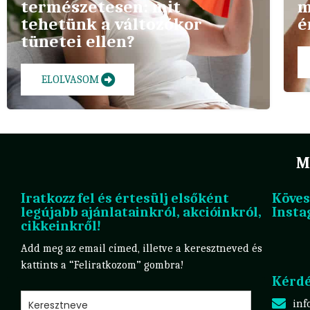
természetesen: mit
m
tehetünk a változókor
é
tünetei ellen?
ELOLVASOM
M
Iratkozz fel és értesülj elsőként
Köves
legújabb ajánlatainkról, akcióinkról,
Insta
cikkeinkről!
Add meg az email címed, illetve a keresztneved és
kattints a “Feliratkozom” gombra!
Kérdé
inf