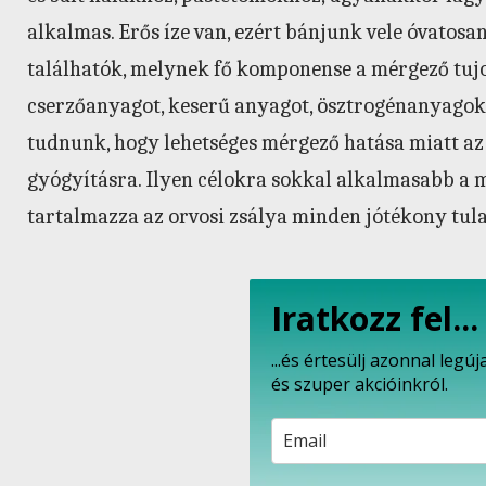
alkalmas. Erős íze van, ezért bánjunk vele óvatosa
találhatók, melynek fő komponense a mérgező tujo
cserzőanyagot, keserű anyagot, ösztrogénanyagokat
tudnunk, hogy lehetséges mérgező hatása miatt az 
gyógyításra. Ilyen célokra sokkal alkalmasabb a m
tartalmazza az orvosi zsálya minden jótékony tu
Iratkozz fel...
...és értesülj azonnal leg
és szuper akcióinkról.