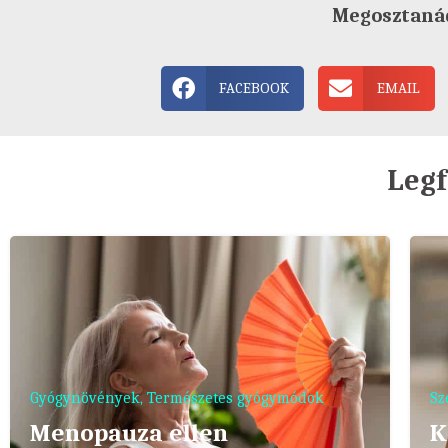
Megosztaná
FACEBOOK
EMAIL
Legf
Gyógynövények
,
Természetes gyógymódok
Sz
Menopauza ellen
K