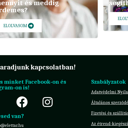
ennyit és meddig
segít
rdemes?
ELO
ELOLVASOM
aradjunk kapcsolatban!
s minket Facebook-on és
Szabályzatok
gram-on is!
Adatvédelmi Nyila
Általános szerződé
Fizetési és szállít
sed van?
Az étrend-kiegészí
o@elettar.hu