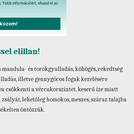
. Több információért, olvasd el az
tkozom!
el elillan!
a mandula- és torokgyulladás, köhögés, rekedtség
lladás, illetve gennygócos fogak kezelésére
 csökkenti a vércukorszintet, keserű íze miatt
 zsályát, lehetőleg homokos, meszes, száraz talajba
rsékelten öntözzük.