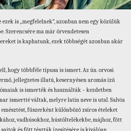
re ezek is „megfelelnek”, azonban nem egy közülük
elbe. Szerencsére ma már örvendetesen
szereket is kaphatunk, ezek többségét azonban akár
l, hogy többféle típusa is ismert. Az ún. orvosi
ermő, jellegzetes illatú, kesernyésen aromás ízű
ómaiak is ismerték és használták – kezdetben
r ismertté váltak, melyre latin neve is utal. Salvia
z emésztést, fűszerként különböző zsíros ételeket
ulykához, vadhúsokhoz, hústöltelékekbe, májhoz, főtt
ajtok és főtt tészták ízesítésére is kiválóan