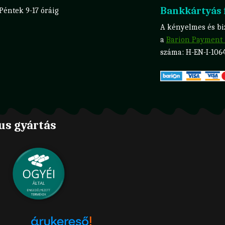
Bankkártyás f
 Péntek 9-17 óráig
A kényelmes és biz
a
Barion Payment 
száma: H-EN-I-106
us gyártás