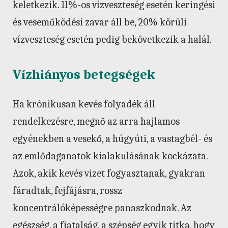
keletkezik. 11%-os vízveszteség esetén keringési
és veseműködési zavar áll be, 20% körüli
vízveszteség esetén pedig bekövetkezik a halál.
Vízhiányos betegségek
Ha krónikusan kevés folyadék áll
rendelkezésre, megnő az arra hajlamos
egyénekben a vesekő, a húgyúti, a vastagbél- és
az emlődaganatok kialakulásának kockázata.
Azok, akik kevés vizet fogyasztanak, gyakran
fáradtak, fejfájásra, rossz
koncentrálóképességre panaszkodnak. Az
egészség, a fiatalság, a szépség egyik titka, hogy