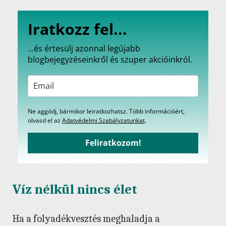
Iratkozz fel...
...és értesülj azonnal legújabb
blogbejegyzéseinkről és szuper akcióinkról.
Ne aggódj, bármikor leiratkozhatsz. Több információért,
olvasd el az
Adatvédelmi Szabályzatunkat
.
Feliratkozom!
Víz nélkül nincs élet
Ha a folyadékvesztés meghaladja a