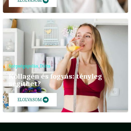
ELOLVASOM
Szépségápolás
,
Diéta
Kollagén és fogyás: tényleg
segíthet?
ELOLVASOM