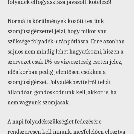
folyadék elfogyasztása javasolt, kötelező!
Normális körülmények között testünk
szomjúságérzettel jelzi, hogy mikor van
szüksége folyadék-utánpótlásra. Erre azonban
sajnos nem mindig lehet hagyatkozni, hiszen a
szervezet csak 1%-os vízveszteség esetén jelez,
idős korban pedig jelentősen csökken a
szomjúságérzet. Folyadékbevitelről tehát
állandóan gondoskodnunk kell, akkor is, ha
nem vagyunk szomjasak.
A napi folyadékszükséglet fedezésére
rendszeresen kell innunk, megfelelően elosztva