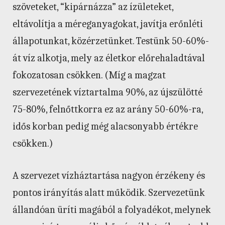
szöveteket, “kipárnázza” az ízületeket,
eltávolítja a méreganyagokat, javítja erőnléti
állapotunkat, közérzetünket. Testünk 50-60%-
át víz alkotja, mely az életkor előrehaladtával
fokozatosan csökken. (Míg a magzat
szervezetének víztartalma 90%, az újszülötté
75-80%, felnőttkorra ez az arány 50-60%-ra,
idős korban pedig még alacsonyabb értékre
csökken.)
A szervezet vízháztartása nagyon érzékeny és
pontos irányítás alatt működik. Szervezetünk
állandóan üríti magából a folyadékot, melynek