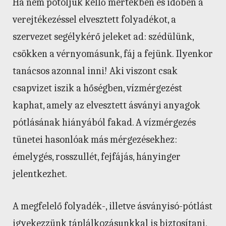
Ha nem pótoljuk kellő mértékben és időben a
verejtékezéssel elvesztett folyadékot, a
szervezet segélykérő jeleket ad: szédülünk,
csökken a vérnyomásunk, fáj a fejünk. Ilyenkor
tanácsos azonnal inni! Aki viszont csak
csapvizet iszik a hőségben, vízmérgezést
kaphat, amely az elvesztett ásványi anyagok
pótlásának hiányából fakad. A vízmérgezés
tünetei hasonlóak más mérgezésekhez:
émelygés, rosszullét, fejfájás, hányinger
jelentkezhet.
A megfelelő folyadék-, illetve ásványisó-pótlást
igyekezzünk táplálkozásunkkal is biztosítani,