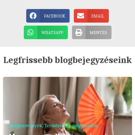
FACEBOOK
EMAIL
WHATSAPP
MENTÉS
Legfrissebb blogbejegyzéseink
Gyógynövények
,
Természetes gyógymódok