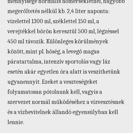
mennyisége normális hőmérsékletnél, nagyobb
megerőltetés nélkül kb. 2,4 liter naponta:
vizelettel 1300 ml, széklettel 150 ml, a
verejtékkel bőrön keresztül 500 ml, légzéssel
450 ml távozik. Különleges körülmények
között, mint pl. hőség, a levegő magas
páratartalma, intenzív sportolás vagy láz
esetén akár egyetlen óra alatt is veszíthetünk
ugyanennyit. Ezeket a veszteségeket
folyamatosan pótolnunk kell, vagyis a
szervezet normál működéséhez a vízvesztésnek
és a vízbevitelnek állandó egyensúlyban kell
lennie.