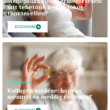
Menopauza ellen természetesen:
mit tehetünk a változókor
tünetei ellen?
ELOLVASOM
Szépségápolás
Kollagén szedése: hogyan,
mennyit és meddig érdemes?