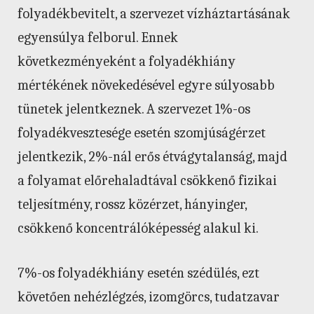
folyadékbevitelt, a szervezet vízháztartásának
egyensúlya felborul. Ennek
következményeként a folyadékhiány
mértékének növekedésével egyre súlyosabb
tünetek jelentkeznek. A szervezet 1%-os
folyadékvesztesége esetén szomjúságérzet
jelentkezik, 2%-nál erős étvágytalanság, majd
a folyamat előrehaladtával csökkenő fizikai
teljesítmény, rossz közérzet, hányinger,
csökkenő koncentrálóképesség alakul ki.
7%-os folyadékhiány esetén szédülés, ezt
követően nehézlégzés, izomgörcs, tudatzavar