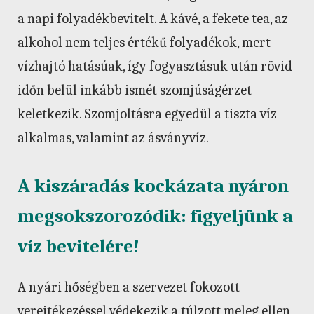
a napi folyadékbevitelt. A kávé, a fekete tea, az
alkohol nem teljes értékű folyadékok, mert
vízhajtó hatásúak, így fogyasztásuk után rövid
időn belül inkább ismét szomjúságérzet
keletkezik. Szomjoltásra egyedül a tiszta víz
alkalmas, valamint az ásványvíz.
A kiszáradás kockázata nyáron
megsokszorozódik: figyeljünk a
víz bevitelére!
A nyári hőségben a szervezet fokozott
verejtékezéssel védekezik a túlzott meleg ellen,