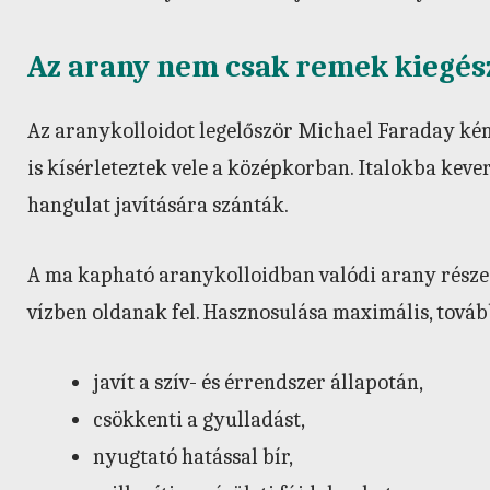
Az arany nem csak remek kiegész
Az aranykolloidot legelőször Michael Faraday kém
is kísérleteztek vele a középkorban. Italokba kever
hangulat javítására szánták.
A ma kapható aranykolloidban valódi arany részec
vízben oldanak fel. Hasznosulása maximális, továb
javít a szív- és érrendszer állapotán,
csökkenti a gyulladást,
nyugtató hatással bír,