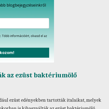
újabb blogbejegyzéseinkről
. Több információért, olvasd el az
tkozom!
ák az ezüst baktériumölő
dául ezüst edényekben tartották italaikat, melyek
épkorban is kihasználták az ezüst baktériumölő