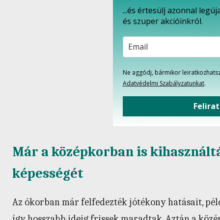
...és értesülj azonnal leg
és szuper akcióinkról.
Ne aggódj, bármikor leiratkozhatsz
Adatvédelmi Szabályzatunkat
.
Felira
Már a középkorban is kihasznált
képességét
Az ókorban már felfedezték jótékony hatásait, pél
így hosszabb ideig frissek maradtak. Aztán a köz