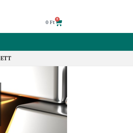
0
0
Ft
LETT