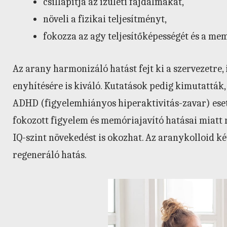
csillapítja az ízületi fájdalmakat,
növeli a fizikai teljesítményt,
fokozza az agy teljesítőképességét és a m
Az arany harmonizáló hatást fejt ki a szervezetre,
enyhítésére is kiváló. Kutatások pedig kimutatták
ADHD (figyelemhiányos hiperaktivitás-zavar) eset
fokozott figyelem és memóriajavító hatásai miatt
IQ-szint növekedést is okozhat. Az aranykolloid ké
regeneráló hatás.