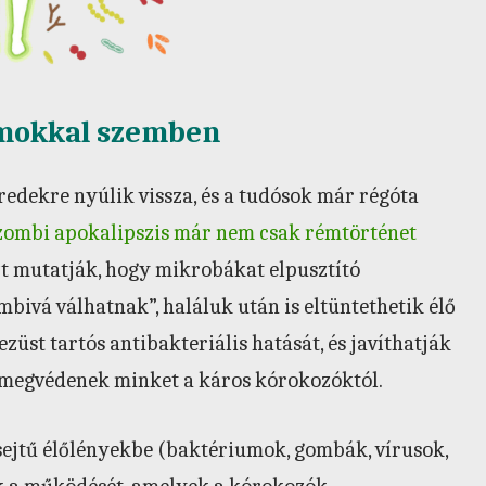
umokkal szemben
edekre nyúlik vissza, és a tudósok már régóta
 zombi apokalipszis már nem csak rémtörténet
t mutatják, hogy mikrobákat elpusztító
bivá válhatnak”, haláluk után is eltüntethetik élő
st tartós antibakteriális hatását, és javíthatják
k megvédenek minket a káros kórokozóktól.
ysejtű élőlényekbe (baktériumok, gombák, vírusok,