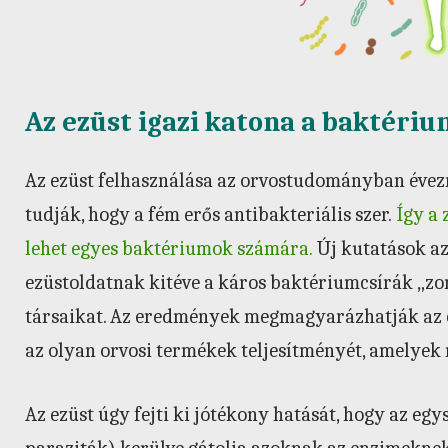
Az ezüst igazi katona a baktéri
Az ezüst felhasználása az orvostudományban évezr
tudják, hogy a fém erős antibakteriális szer.
Így a
lehet egyes baktériumok számára.
Új kutatások az
ezüstoldatnak kitéve a káros baktériumcsírák „zom
társaikat. Az eredmények megmagyarázhatják az ezü
az olyan orvosi termékek teljesítményét, amelye
Az ezüst úgy fejti ki jótékony hatását, hogy az eg