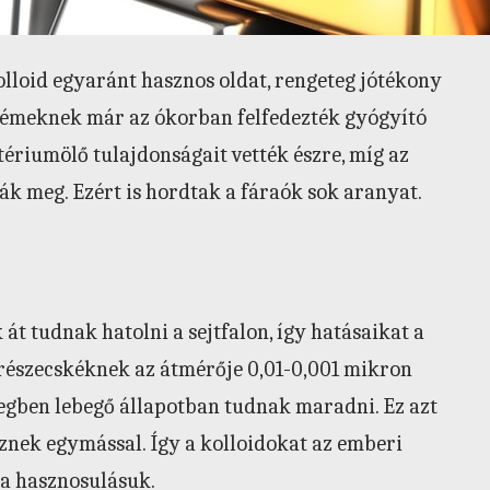
olloid egyaránt hasznos oldat, rengeteg jótékony
 fémeknek már az ókorban felfedezték gyógyító
tériumölő tulajdonságait vették észre, míg az
k meg. Ezért is hordtak a fáraók sok aranyat.
t tudnak hatolni a sejtfalon, így hatásaikat a
 a részecskéknek az átmérője 0,01-0,001 mikron
zegben lebegő állapotban tudnak maradni. Ez azt
znek egymással. Így a kolloidokat az emberi
 a hasznosulásuk.