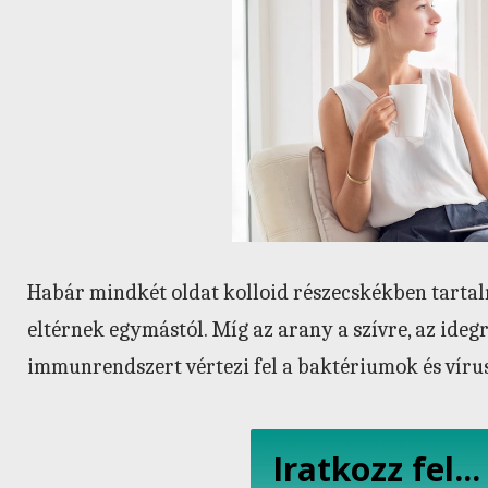
Habár mindkét oldat kolloid részecskékben tartal
eltérnek egymástól. Míg az arany a szívre, az ideg
immunrendszert vértezi fel a baktériumok és víruso
Iratkozz fel...