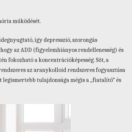
emória működését.
 idegnyugtató, így depresszió, szorongás
, hogy az ADD (figyelemhiányos rendellenesség) és
én fokozható a koncentrációképesség. Sőt, a
 rendszeres az aranykolloid rendszeres fogyasztása
t legismertebb tulajdonsága mégis a „fiatalító” és