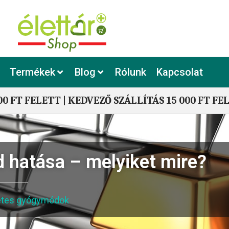
Termékek
Blog
Rólunk
Kapcsolat
00 FT FELETT | KEDVEZŐ SZÁLLÍTÁS 15 000 FT FE
d hatása – melyiket mire?
tes gyógymódok