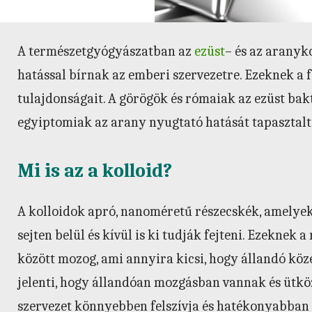
A természetgyógyászatban az
ezüst
– és az aranyk
hatással bírnak az emberi szervezetre. Ezeknek a
tulajdonságait. A görögök és rómaiak az ezüst bak
egyiptomiak az arany nyugtató hatását tapasztaltá
Mi is az a kolloid?
A kolloidok apró, nanoméretű részecskék, amelyek á
sejten belül és kívül is ki tudják fejteni. Ezeknek
között mozog, ami annyira kicsi, hogy állandó kö
jelenti, hogy állandóan mozgásban vannak és ütkö
szervezet könnyebben felszívja és hatékonyabban