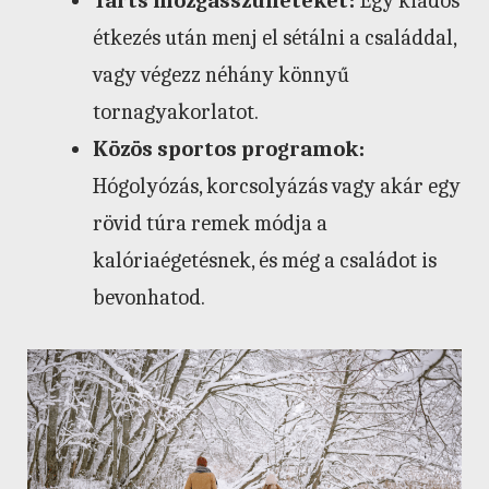
Tarts mozgásszüneteket:
Egy kiadós
étkezés után menj el sétálni a családdal,
vagy végezz néhány könnyű
tornagyakorlatot.
Közös sportos programok:
Hógolyózás, korcsolyázás vagy akár egy
rövid túra remek módja a
kalóriaégetésnek, és még a családot is
bevonhatod.