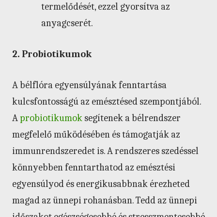
termelődését, ezzel gyorsítva az
anyagcserét.
2. Probiotikumok
A bélflóra egyensúlyának fenntartása
kulcsfontosságú az emésztésed szempontjából.
A
probiotikumok
segítenek a bélrendszer
megfelelő működésében és támogatják az
immunrendszeredet is. A rendszeres szedéssel
könnyebben fenntarthatod az emésztési
egyensúlyod és energikusabbnak érezheted
magad az ünnepi rohanásban. Tedd az ünnepi
időszakot egészségesebbé és stresszmentesebbé