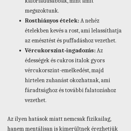
kalóriadúsabbak, mint amit
megszoktunk.
Rosthiányos ételek:
A nehéz
ételekben kevés a rost, ami lelassíthatja
az emésztést és puffadáshoz vezethet.
Vércukorszint-ingadozás:
Az
édességek és cukros italok gyors
vércukorszint-emelkedést, majd
hirtelen zuhanást okozhatnak, ami
fáradtsághoz és további falatozáshoz
vezethet.
Az ilyen hatások miatt nemcsak fizikailag,
hanem mentálisan is kimerültnek érezhetjük