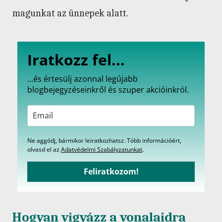
magunkat az ünnepek alatt.
Iratkozz fel...
...és értesülj azonnal legújabb
blogbejegyzéseinkről és szuper akcióinkról.
Ne aggódj, bármikor leiratkozhatsz. Több információért,
olvasd el az
Adatvédelmi Szabályzatunkat
.
Feliratkozom!
Hogyan vigyázz a vonalaidra