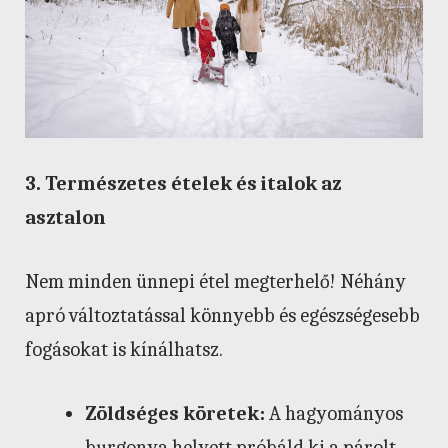
3. Természetes ételek és italok az
asztalon
Nem minden ünnepi étel megterhelő! Néhány
apró változtatással könnyebb és egészségesebb
fogásokat is kínálhatsz.
Zöldséges köretek:
A hagyományos
burgonya helyett próbáld ki a párolt