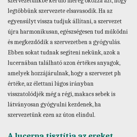
szervezetünkbe kerülő méreg okozza azt, hogy
legtöbbünk szervezete elsavasodik. Ha az
egyensúlyt vissza tudjuk állítani, a szervezet
újra harmonikusan, egészségesen tud működni
és megkezdődik a szervezetben a gyógyulás.
Ebben sokat tudnak segíteni nekünk, azok a
lucernában található azon értékes anyagok,
amelyek hozzájárulnak, hogy a szervezet ph
értéke, az élettani lúgos irányban
visszatolódjék még a régi, makacs sebek is
látványosan gyógyulni kezdenek, ha
szervezetünk ezen az úton elindul.
A lucerna tisztítja az ereket,