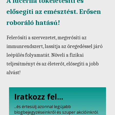
A lucerna tökéletesíti és
elősegíti az emésztést. Erősen
roboráló hatású!
Felerősíti a szervezetet, megerősíti az
immunrendszert, lassítja az öregedéssel járó
leépülés folyamatát. Növeli a fizikai
teljesítményt és az életerőt, elősegíti a jobb
alvást!
Iratkozz fel...
...és értesülj azonnal legújabb
blogbejegyzéseinkről és szuper akcióinkról.