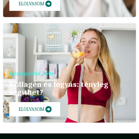
ELOLVASOM
Szépségápolás
,
Diéta
Kollagén és fogyás: tényleg
segíthet?
ELOLVASOM