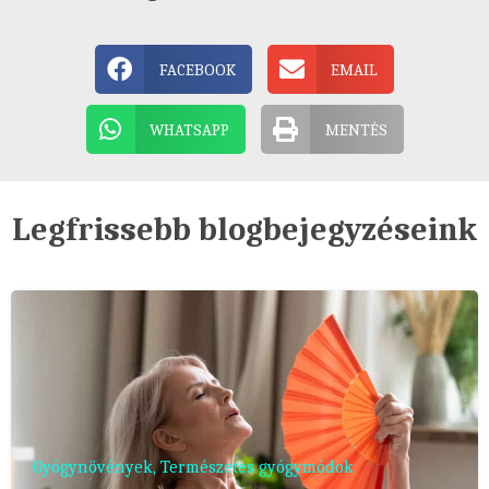
FACEBOOK
EMAIL
WHATSAPP
MENTÉS
Legfrissebb blogbejegyzéseink
Gyógynövények
,
Természetes gyógymódok