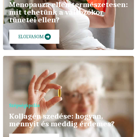
Menopauza ellen természetesen:
mit tehetünk a változókor
tünetei ellen?
ELOLVASOM
Szépségápolás
Kollagén szedése: hogyan,
mennyit és meddig érdemes?