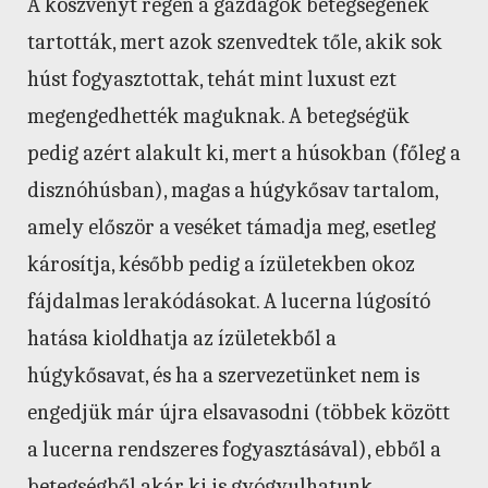
A köszvényt régen a gazdagok betegségének
tartották, mert azok szenvedtek tőle, akik sok
húst fogyasztottak, tehát mint luxust ezt
megengedhették maguknak. A betegségük
pedig azért alakult ki, mert a húsokban (főleg a
disznóhúsban), magas a húgykősav tartalom,
amely először a veséket támadja meg, esetleg
károsítja, később pedig a ízületekben okoz
fájdalmas lerakódásokat. A lucerna lúgosító
hatása kioldhatja az ízületekből a
húgykősavat, és ha a szervezetünket nem is
engedjük már újra elsavasodni (többek között
a lucerna rendszeres fogyasztásával), ebből a
betegségből akár ki is gyógyulhatunk.