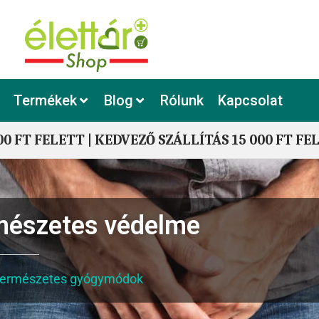
Termékek
Blog
Rólunk
Kapcsolat
00 FT FELETT | KEDVEZŐ SZÁLLÍTÁS 15 000 FT FE
rmészetes védelme
ermészetes gyógymódok