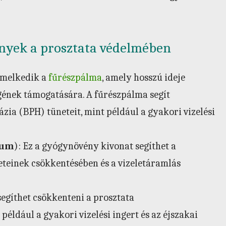
nyek a prosztata védelmében
emelkedik a
fűrészpálma
, amely hosszú ideje
gének támogatására. A fűrészpálma segít
zia (BPH) tüneteit, mint például a gyakori vizelési
num
): Ez a gyógynövény kivonat segíthet a
teinek csökkentésében és a vizeletáramlás
segíthet csökkenteni a prosztata
ldául a gyakori vizelési ingert és az éjszakai