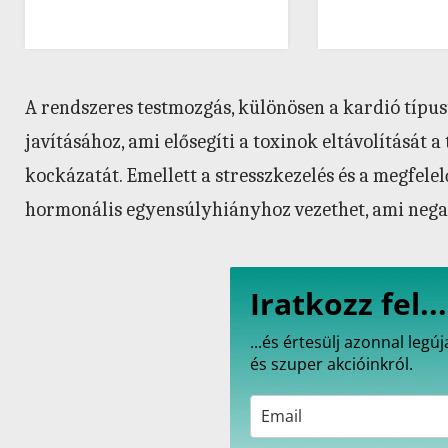
A rendszeres testmozgás, különösen a kardió típus
javításához, ami elősegíti a toxinok eltávolítását 
kockázatát. Emellett a stresszkezelés és a megfelel
hormonális egyensúlyhiányhoz vezethet, ami negat
Iratkozz fel...
...és értesülj azonnal leg
és szuper akcióinkról.