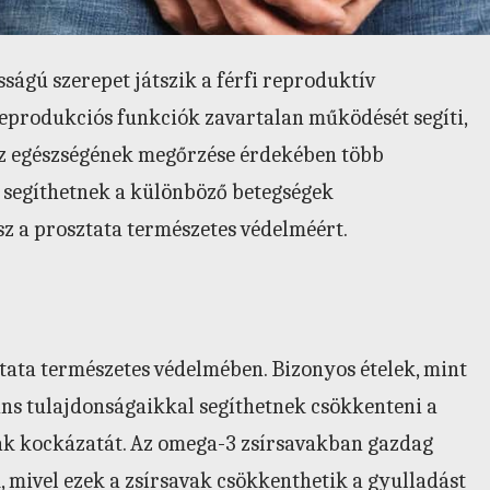
sságú szerepet játszik a férfi reproduktív
reprodukciós funkciók zavartalan működését segíti,
 Az egészségének megőrzése érdekében több
k segíthetnek a különböző betegségek
z a prosztata természetes védelméért.
tata természetes védelmében. Bizonyos ételek, mint
ns tulajdonságaikkal segíthetnek csökkenteni a
k kockázatát. Az omega-3 zsírsavakban gazdag
k, mivel ezek a zsírsavak csökkenthetik a gyulladást