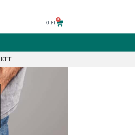
0
0
Ft
LETT