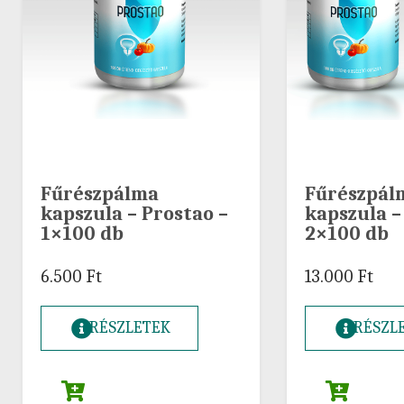
Fűrészpálma
Fűrészpál
kapszula – Prostao –
kapszula –
1×100 db
2×100 db
6.500
Ft
13.000
Ft
RÉSZLETEK
RÉSZL