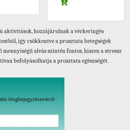
ú aktivitások, hozzájárulnak a vérkeringés
a testből, így csökkentve a prosztata betegségek
ő mennyiségű alvás szintén fontos, hiszen a stressz
ívan befolyásolhatja a prosztata egészségét.
újabb blogbejegyzéseinkről