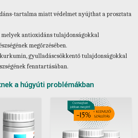
dáns-tartalma miatt védelmet nyújthat a prosztata
 melyek antioxidáns tulajdonságokkal
gészségének megőrzésében.
 a kurkumin, gyulladáscsökkentő tulajdonságokkal
észségének fenntartásában.
tnek a húgyúti problémákban