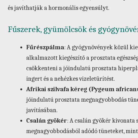
és javíthatják a hormonális egyensúlyt.
Fűszerek, gyümölcsök és gyógynövé
Fűrészpálma
: A gyógynövények közül ki
alkalmazott kiegészítő a prosztata egészsé
csökkenteni a jóindulatú prosztata hiperplá
ingert és a nehézkes vizeletürítést.
Afrikai szilvafa kéreg (Pygeum africa
jóindulatú prosztata megnagyobbodás tüne
javításában.
Csalán gyökér
: A csalán gyökér kivonata 
megnagyobbodásból adódó tüneteket, mint pé