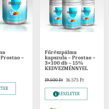
ma
Fűrészpálma
 Prostao –
kapszula – Prostao –
3×100 db – 15%
KEDVEZMÉNNYEL
19.500
Ft
16.575
Ft
ETEK
RÉSZLETEK