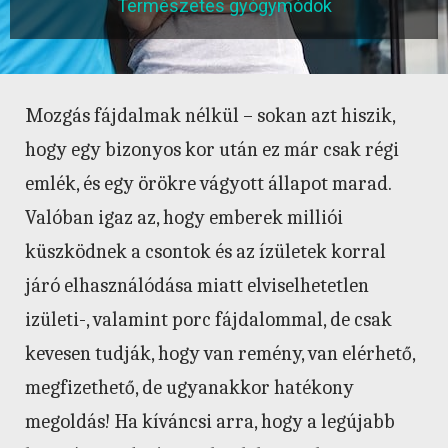
Természetes gyógymódok
Mozgás fájdalmak nélkül – sokan azt hiszik,
hogy egy bizonyos kor után ez már csak régi
emlék, és egy örökre vágyott állapot marad.
Valóban igaz az, hogy emberek milliói
küszködnek a csontok és az ízületek korral
járó elhasználódása miatt elviselhetetlen
izületi-, valamint porc fájdalommal, de csak
kevesen tudják, hogy van remény, van elérhető,
megfizethető, de ugyanakkor hatékony
megoldás! Ha kíváncsi arra, hogy a legújabb