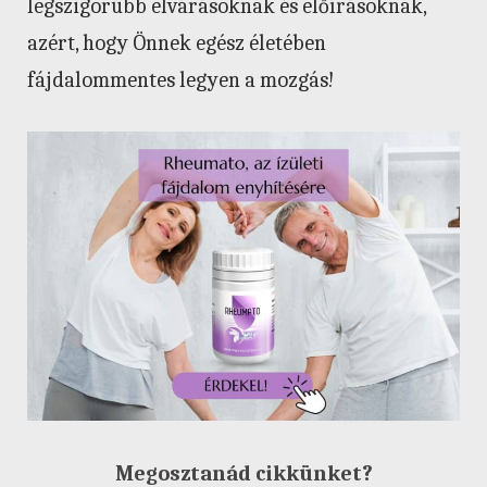
legszigorúbb elvárásoknak és előírásoknak,
azért, hogy Önnek egész életében
fájdalommentes legyen a mozgás!
Megosztanád cikkünket?