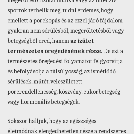
megerőltető fizikai munka vagy az intenzív
sportok terhelik meg, tudni érdemes, hogy
emellett a porckopás és az ezzel járó fájdalom
gyakran nem sérülésből, megerőltetésből vagy
betegségből ered, hanem
az ízület
természetes öregedésének része.
De ezt a
természetes öregedési folyamatot felgyorsítja
és befolyásolja a túlsúlyosság, az ismétlődő
sérülések, műtét, veleszületett
porcrendellenesség, köszvény, cukorbetegség
vagy hormonális betegségek.
Sokszor halljuk, hogy az egészséges
életmódnak elengedhetetlen része a rendszeres