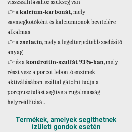
visszaállításához szükség van
👉 a
kalcium-karbonát
, mely
savmegkötőként és kalciumionok bevitelére
alkalmas
👉 a
zselatin
, mely a legelterjedtebb zselésítő
anyag
👉 és a
kondroitin-szulfát 93%-ban
, mely
részt vesz a porcot lebontó enzimek
aktiválásában, ezáltal gátolni tudja a
porcpusztulást segítve a rugalmasság
helyreállítását.
Termékek, amelyek segíthetnek
ízületi gondok esetén