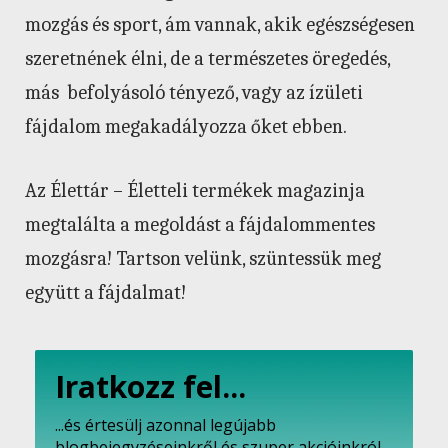
mozgás és sport, ám vannak, akik egészségesen
szeretnének élni, de a természetes öregedés,
más befolyásoló tényező, vagy az ízületi
fájdalom megakadályozza őket ebben.
Az Élettár – Életteli termékek magazinja
megtalálta a megoldást a fájdalommentes
mozgásra! Tartson velünk, szüntessük meg
együtt a fájdalmat!
Iratkozz fel...
...és értesülj azonnal legújabb
blogbejegyzéseinkről és szuper akcióinkról.