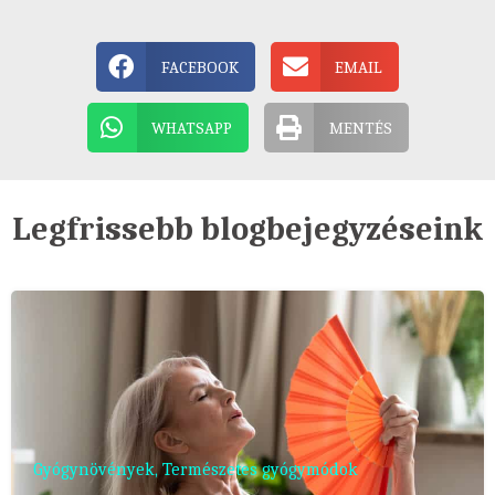
FACEBOOK
EMAIL
WHATSAPP
MENTÉS
Legfrissebb blogbejegyzéseink
Gyógynövények
,
Természetes gyógymódok