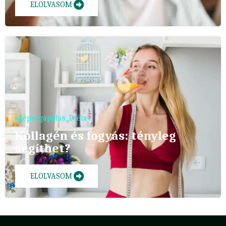
ELOLVASOM
Szépségápolás
,
Diéta
Kollagén és fogyás: tényleg
segíthet?
ELOLVASOM