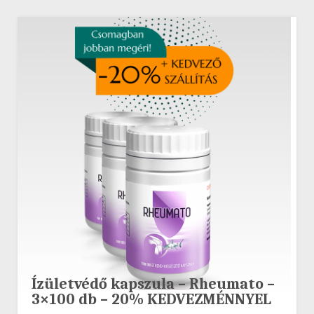
Ízületvédő kapszula – Rheumato –
3×100 db – 20% KEDVEZMÉNNYEL