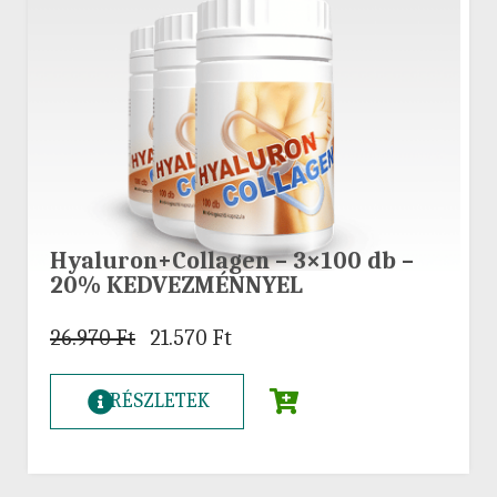
Hyaluron+Collagen – 3×100 db –
20% KEDVEZMÉNNYEL
26.970
Ft
21.570
Ft
RÉSZLETEK