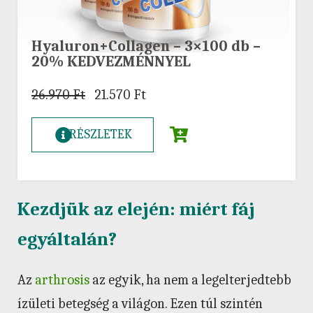
Hyaluron+Collagen – 3×100 db –
20% KEDVEZMÉNNYEL
26.970
Ft
21.570
Ft
RÉSZLETEK
Kezdjük az elején: miért fáj
egyáltalán?
Az
arthrosis
az egyik, ha nem a legelterjedtebb
ízületi betegség a világon. Ezen túl szintén