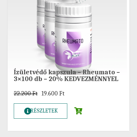
Ízületvédő kapszula – Rheumato –
3×100 db – 20% KEDVEZMÉNNYEL
22.200
Ft
19.600
Ft
RÉSZLETEK