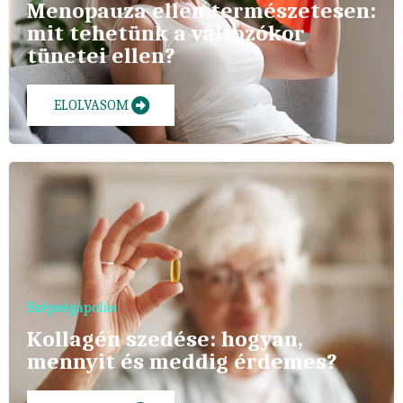
Menopauza ellen természetesen:
mit tehetünk a változókor
tünetei ellen?
ELOLVASOM
Szépségápolás
Kollagén szedése: hogyan,
mennyit és meddig érdemes?