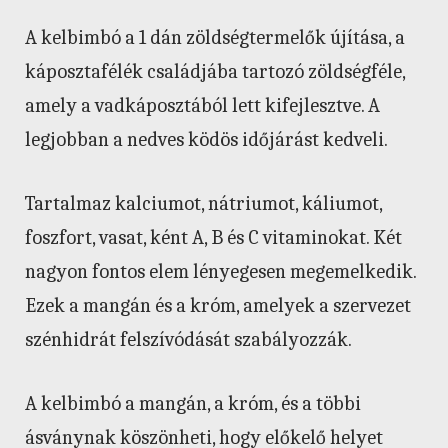
A kelbimbó a 1 dán zöldségtermelők újítása, a
káposztafélék családjába tartozó zöldségféle,
amely a vadkáposztából lett kifejlesztve. A
legjobban a nedves ködös időjárást kedveli.
Tartalmaz kalciumot, nátriumot, káliumot,
foszfort, vasat, ként A, B és C vitaminokat. Két
nagyon fontos elem lényegesen megemelkedik.
Ezek a mangán és a króm, amelyek a szervezet
szénhidrát felszívódását szabályozzák.
A kelbimbó a mangán, a króm, és a többi
ásványnak köszönheti, hogy előkelő helyet