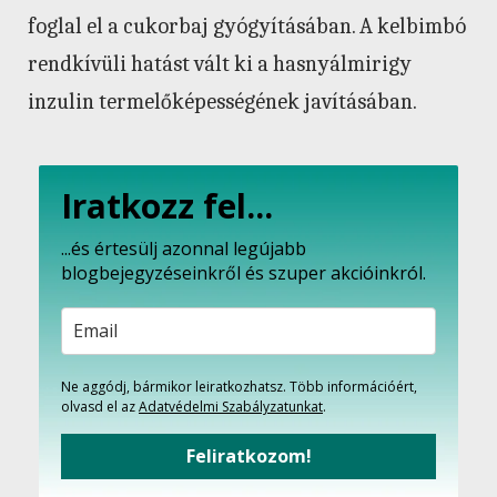
foglal el a cukorbaj gyógyításában. A kelbimbó
rendkívüli hatást vált ki a hasnyálmirigy
inzulin termelőképességének javításában.
Iratkozz fel...
...és értesülj azonnal legújabb
blogbejegyzéseinkről és szuper akcióinkról.
Ne aggódj, bármikor leiratkozhatsz. Több információért,
olvasd el az
Adatvédelmi Szabályzatunkat
.
Feliratkozom!