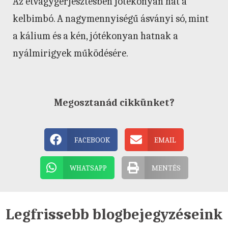
Az étvágygerjesztésben jótékonyan hat a
kelbimbó. A nagymennyiségű ásványi só, mint
a kálium és a kén, jótékonyan hatnak a
nyálmirigyek működésére.
Megosztanád cikkünket?
FACEBOOK
EMAIL
WHATSAPP
MENTÉS
Legfrissebb blogbejegyzéseink