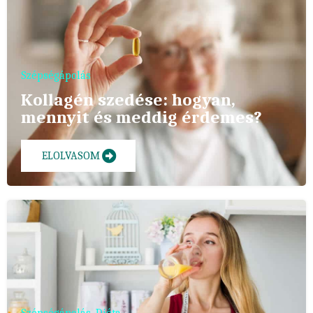
Szépségápolás
Kollagén szedése: hogyan,
mennyit és meddig érdemes?
ELOLVASOM