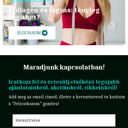
Szépségápolás
,
Diéta
Kollagén és fogyás: tényleg
segíthet?
ELOLVASOM
Maradjunk kapcsolatban!
Iratkozz fel és értesülj elsőként legújabb
ajánlatainkról, akcióinkról, cikkeinkről!
Add meg az email címed, illetve a keresztneved és kattints
a “Feliratkozom” gombra!