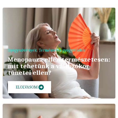
Gyógynövények
,
Természetes gyógymódok
Menopauza ellen természetesen:
mit tehetünk a változókor
tünetei ellen?
ELOLVASOM