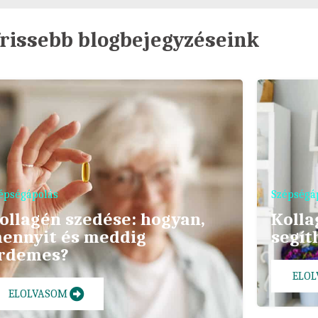
rissebb blogbejegyzéseink
épségápolás
Szépségá
ollagén szedése: hogyan,
Kolla
ennyit és meddig
segít
rdemes?
ELO
ELOLVASOM