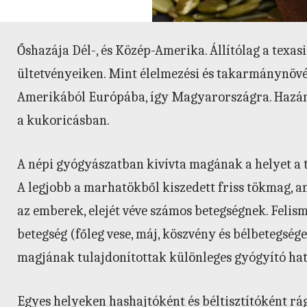
Őshazája Dél-, és Közép-Amerika. Állítólag a texas
ültetvényeiken. Mint élelmezési és takarmánynövén
Amerikából Európába, így Magyarországra. Hazánk
a kukoricásban.
A népi gyógyászatban kivívta magának a helyet a 
A legjobb a marhatökből kiszedett friss tökmag, am
az emberek, elejét véve számos betegségnek. Felis
betegség (főleg vese, máj, köszvény és bélbetegsége
magjának tulajdonítottak különleges gyógyító hat
Egyes helyeken hashajtóként és béltisztítóként rá