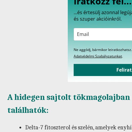
Iratkozz fel...
...és értesülj azonnal leg
és szuper akcióinkról.
Ne aggódj, bármikor leiratkozhatsz.
Adatvédelmi Szabályzatunkat
.
Felira
A hidegen sajtolt tökmagolajban
találhatók:
Delta-7 fitoszterol és szelén, amelyek eny