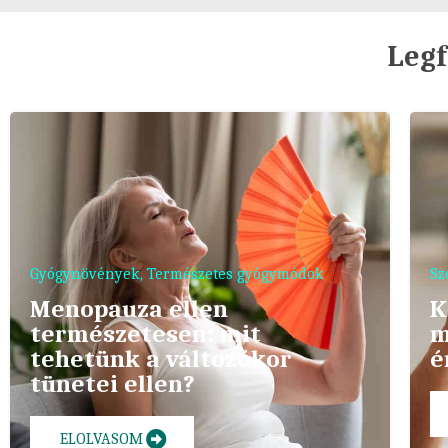
Legf
Gyógynövények
,
Természetes gyógymódok
Sz
Menopauza ellen
K
természetesen: mit
m
tehetünk a változókor
é
tünetei ellen?
ELOLVASOM