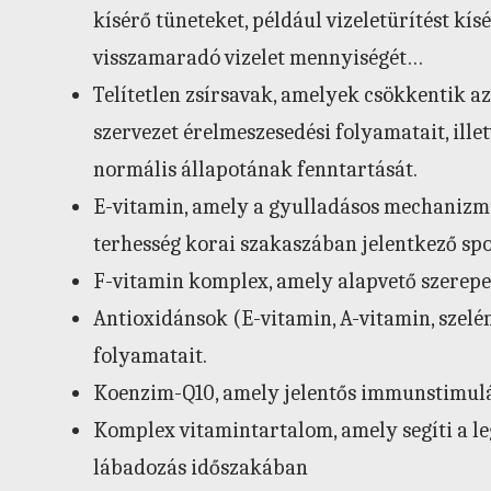
kísérő tüneteket, például vizeletürítést kís
visszamaradó vizelet mennyiségét…
Telítetlen zsírsavak, amelyek csökkentik az 
szervezet érelmeszesedési folyamatait, ille
normális állapotának fenntartását.
E-vitamin, amely a gyulladásos mechanizmus
terhesség korai szakaszában jelentkező spo
F-vitamin komplex, amely alapvető szerepet
Antioxidánsok (E-vitamin, A-vitamin, szelén
folyamatait.
Koenzim-Q10, amely jelentős immunstimulál
Komplex vitamintartalom, amely segíti a le
lábadozás időszakában