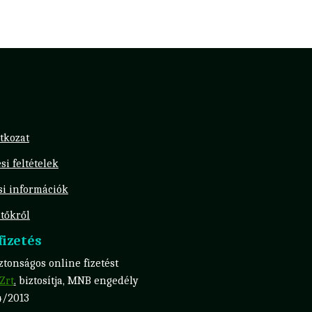
tkozat
si feltételek
ási információk
tőkről
izetés
tonságos online fizetést
Zrt
.
biztosítja, MNB engedély
4/2013