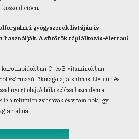
k köszönhetően.
adforgalmú gyógyszerek listáján is
tt használják. A sütőtök táplálkozás-élettani
ag karotinoidokban, C- és B-vitaminokban.
ból származó tökmagolaj alkalmas. Élettani és
sal nyert olaj. A hőkezeléssel szemben a
le a telítetlen zsírsavak és vitaminok, így
agtartalmát.