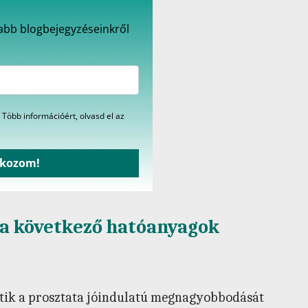
újabb blogbejegyzéseinkről
 Több információért, olvasd el az
tkozom!
 a következő hatóanyagok
hítik a prosztata jóindulatú megnagyobbodását