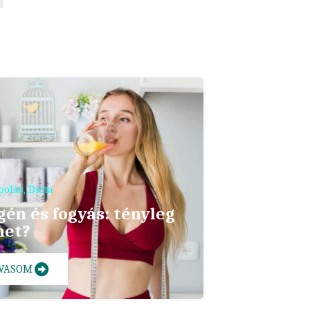
polás
,
Diéta
gén és fogyás: tényleg
het?
LVASOM