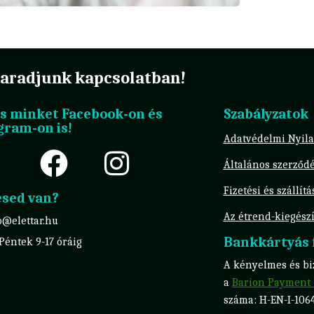
aradjunk kapcsolatban!
s minket Facebook-on és
Szabályzatok
gram-on is!
Adatvédelmi Nyila
Általános szerződé
Fizetési és szállít
sed van?
Az étrend-kiegészí
o@elettar.hu
Bankkártyás f
 Péntek 9-17 óráig
A kényelmes és biz
a
Barion Payment 
száma: H-EN-I-106