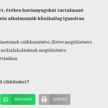
ert, étékes hatóanyagokat tartalmazó
ein alkalmazzák klinikailag igazoltan
neteinek csökkentésére, illetve megelőzésére.
ktus kialakulásának megelőzésére.
rtásához.
d cikkünket?
WHATSAPP
MENTÉS