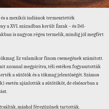
i és a mexikói indiánok termesztették
y a XVI. században került Észak – és Dél-
ban is nagyon régen termelik, mindig jól megfért
tökmag. Ez valamikor finom csemegének számított.
it azonnal megpirítva, téli estéken fogyasztották
merték a sütőtök és a tökmag jelentőségét. Számos
k) esetén ajánlották a sütőtököt, de elsősorban a
ást.
gcsálták, máshol féregűzőnek tartották.