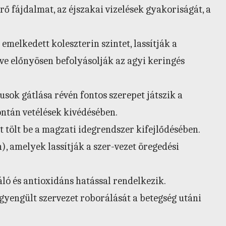
érő fájdalmat, az éjszakai vizelések gyakoriságát, a
emelkedett koleszterin szintet, lassítják a
tve előnyösen befolyásolják az agyi keringés
ok gátlása révén fontos szerepet játszik a
ntán vetélések kivédésében.
 tölt be a magzati idegrendszer kifejlődésében.
), amelyek lassítják a szer-vezet öregedési
ó és antioxidáns hatással rendelkezik.
gyengült szervezet roborálását a betegség utáni