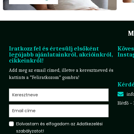
M
Iratkozz fel és értesülj elsőként
Köves
legújabb ajánlatainkról, akcióinkról,
Insta
cikkeinkről!
Add meg az email címed, illetve a keresztneved és
kattints a “Feliratkozom” gombra!
Kérdé
inf
Hétfő –
Elolvastam és elfogadom az Adatkezelési
szabályzatot!