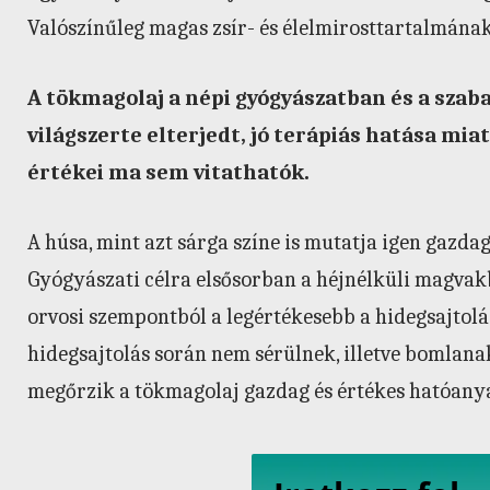
Valószínűleg magas zsír- és élelmirosttartalmána
A tökmagolaj a népi gyógyászatban és a szab
világszerte elterjedt, jó terápiás hatása mia
értékei ma sem vitathatók.
A húsa, mint azt sárga színe is mutatja igen gazd
Gyógyászati célra elsősorban a héjnélküli magvak
orvosi szempontból a legértékesebb a hidegsajtolás
hidegsajtolás során nem sérülnek, illetve bomlanak 
megőrzik a tökmagolaj gazdag és értékes hatóany