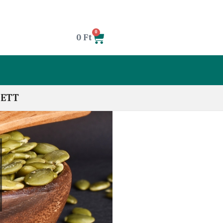
0
0
Ft
LETT