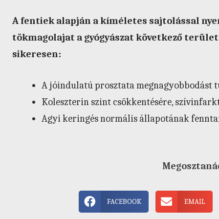
A fentiek alapján a kíméletes sajtolással ny
tökmagolajat a gyógyászat következő terület
sikeresen:
A jóindulatú prosztata megnagyobbodást tü
Koleszterin szint csökkentésére, szívinfar
Agyi keringés normális állapotának fennta
Megosztaná
FACEBOOK
EMAIL