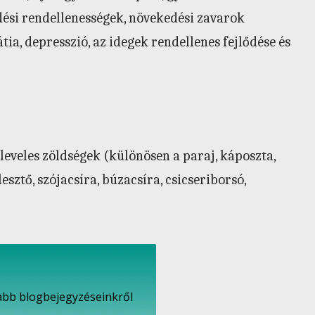
ődési rendellenességek, növekedési zavarok
ia, depresszió, az idegek rendellenes fejlődése és
 leveles zöldségek (különösen a paraj, káposzta,
esztő, szójacsíra, búzacsíra, csicseriborsó,
újabb blogbejegyzéseinkről