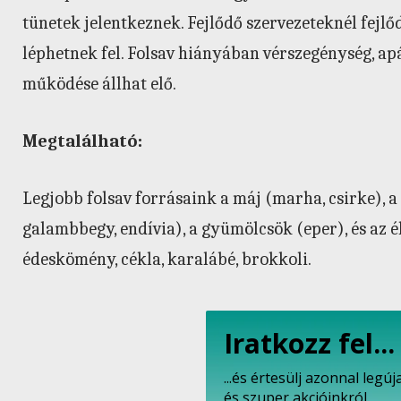
tünetek jelentkeznek. Fejlődő szervezeteknél fejl
léphetnek fel. Folsav hiányában vérszegénység, apát
működése állhat elő.
Megtalálható:
Legjobb folsav forrásaink a máj (marha, csirke), a
galambbegy, endívia), a gyümölcsök (eper), és az él
édeskömény, cékla, karalábé, brokkoli.
Iratkozz fel...
...és értesülj azonnal leg
és szuper akcióinkról.