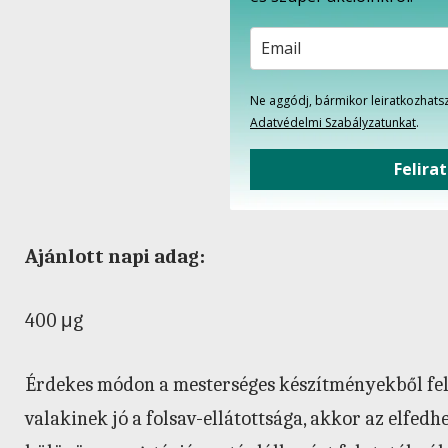
Ne aggódj, bármikor leiratkozhatsz
Adatvédelmi Szabályzatunkat
.
Felira
Ajánlott napi adag:
400 μg
Érdekes módon a mesterséges készítményekből fels
valakinek jó a folsav-ellátottsága, akkor az elfedh