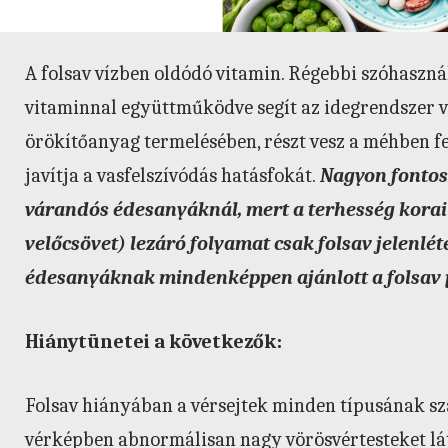
A folsav vízben oldódó vitamin. Régebbi szóhasznál
vitaminnal együttműködve segít az idegrendszer vé
örökítőanyag termelésében, részt vesz a méhben f
javítja a vasfelszívódás hatásfokát.
Nagyon fontos 
várandós édesanyáknál, mert a terhesség korai
velőcsövet) lezáró folyamat csak folsav jelenlé
édesanyáknak mindenképpen ajánlott a folsav 
Hiánytünetei a következők:
Folsav hiányában a vérsejtek minden típusának sz
vérképben abnormálisan nagy vörösvértesteket lát