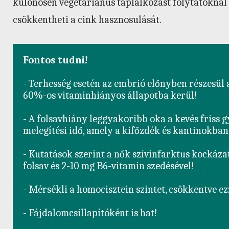
különösen vegetáriánus táplálkozást folytatóknál l
csökkentheti a cink hasznosulását.
Fontos tudni!
- Terhesség esetén az embrió előnyben részesül a 
60%-os vitaminhiányos állapotba kerül!

- A folsavhiány leggyakoribb oka a kevés friss g
melegítési idő, amely a kifőzdék és kantinokban
- Kutatások szerint a nők szívinfarktus kockáza
folsav és 2-10 mg B6-vitamin szedésével!

- Mérsékli a homocisztein szintet, csökkentve ez
- Fájdalomcsillapítóként is hat!