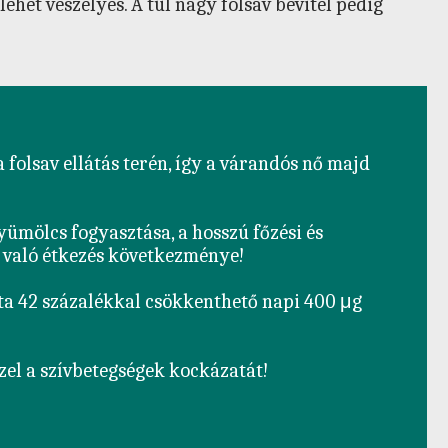
ehet veszélyes. A túl nagy folsav bevitel pedig
folsav ellátás terén, így a várandós nő majd 
yümölcs fogyasztása, a hosszú főzési és 
 való étkezés következménye!

ta 42 százalékkal csökkenthető napi 400 μg 
zel a szívbetegségek kockázatát!
