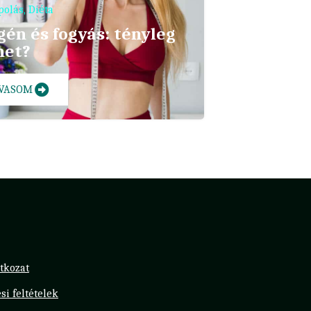
polás
,
Diéta
gén és fogyás: tényleg
het?
LVASOM
tkozat
si feltételek