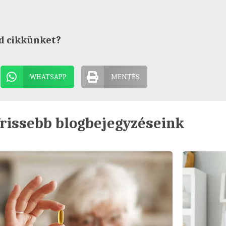
d cikkünket?
WHATSAPP
MENTÉS
rissebb blogbejegyzéseink