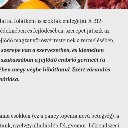
attal folátként is szokták emlegetni. A B12-
delmében és fejlődésében, szerepet játszik az
ejlődő magzat vörösvértesteinek a termelésében,
szerepe van a szervezetben, és kiemelten
 szakaszában a fejlődő embrió gerincét (a
tében megy végbe hibátlanul. Ezért várandós
pótlása.
áma csökken (ez a pancytopenia nevű betegség), a
unk, nyelvgyulladás lép fel, gyomor-bélrendszeri