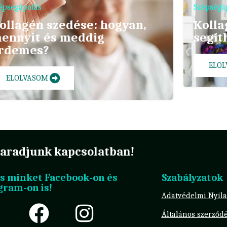
épségápolás
Szépségá
ollagén szedése: hogyan,
Kolla
ennyit és meddig
segít
rdemes?
ELO
ELOLVASOM
aradjunk kapcsolatban!
s minket Facebook-on és
Szabályzatok
gram-on is!
Adatvédelmi Nyila
Általános szerződé