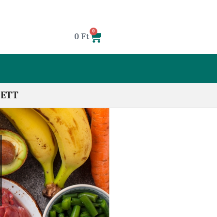
0
0
Ft
LETT