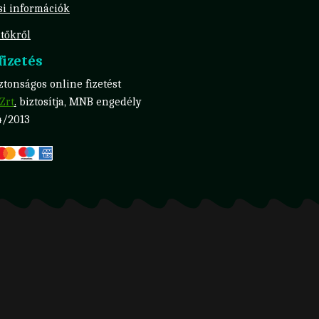
ási információk
tőkről
izetés
tonságos online fizetést
Zrt
.
biztosítja, MNB engedély
4/2013