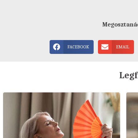
Megosztaná
FACEBOOK
EMAIL
Legf