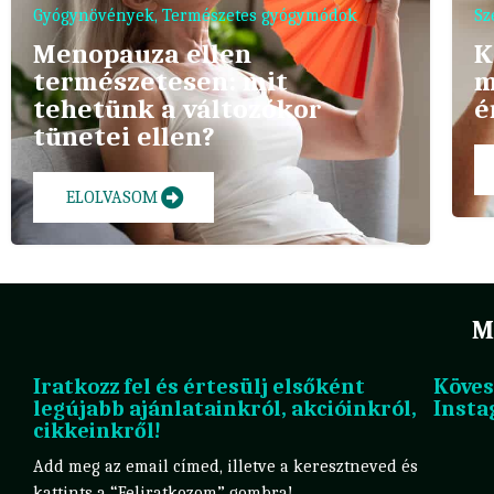
Gyógynövények
,
Természetes gyógymódok
Sz
Menopauza ellen
K
természetesen: mit
m
tehetünk a változókor
é
tünetei ellen?
ELOLVASOM
M
Iratkozz fel és értesülj elsőként
Köves
legújabb ajánlatainkról, akcióinkról,
Insta
cikkeinkről!
Add meg az email címed, illetve a keresztneved és
kattints a “Feliratkozom” gombra!