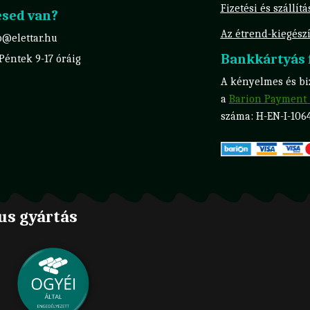
Fizetési és szállít
sed van?
Az étrend-kiegészí
o@elettar.hu
Bankkártyás f
 Péntek 9-17 óráig
A kényelmes és biz
a
Barion Payment 
száma: H-EN-I-106
us gyártás