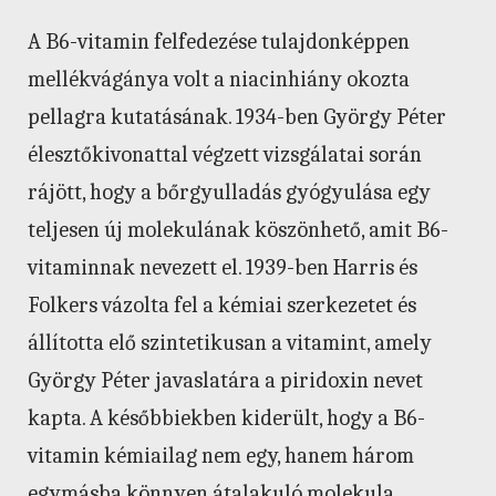
A B6-vitamin felfedezése tulajdonképpen
mellékvágánya volt a niacinhiány okozta
pellagra kutatásának. 1934-ben György Péter
élesztőkivonattal végzett vizsgálatai során
rájött, hogy a bőrgyulladás gyógyulása egy
teljesen új molekulának köszönhető, amit B6-
vitaminnak nevezett el. 1939-ben Harris és
Folkers vázolta fel a kémiai szerkezetet és
állította elő szintetikusan a vitamint, amely
György Péter javaslatára a piridoxin nevet
kapta. A későbbiekben kiderült, hogy a B6-
vitamin kémiailag nem egy, hanem három
egymásba könnyen átalakuló molekula,