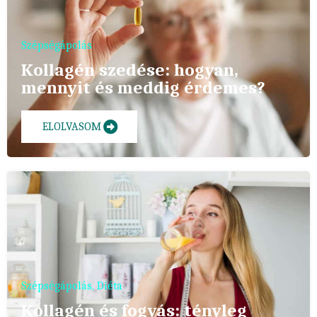
Szépségápolás
Kollagén szedése: hogyan,
mennyit és meddig érdemes?
ELOLVASOM
Szépségápolás
,
Diéta
Kollagén és fogyás: tényleg