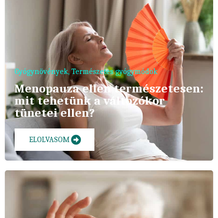
Gyógynövények
,
Természetes gyógymódok
Menopauza ellen természetesen:
mit tehetünk a változókor
tünetei ellen?
ELOLVASOM