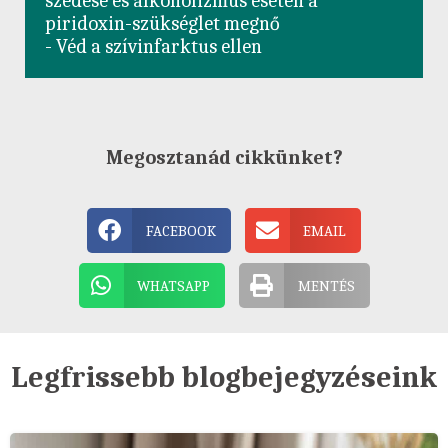
szedése és alkoholizmus esetén a 
piridoxin-szükséglet megnő

- Véd a szívinfarktus ellen
Megosztanád cikkünket?
FACEBOOK
EMAIL
WHATSAPP
MENTÉS
Legfrissebb blogbejegyzéseink