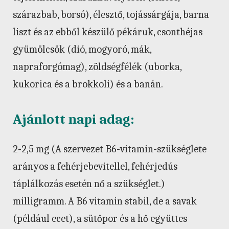
szárazbab, borsó), élesztő, tojássárgája, barna
liszt és az ebből készülő pékáruk, csonthéjas
gyümölcsök (dió, mogyoró, mák,
napraforgómag), zöldségfélék (uborka,
kukorica és a brokkoli) és a banán.
Ajánlott napi adag:
2-2,5 mg (A szervezet B6-vitamin-szükséglete
arányos a fehérjebevitellel, fehérjedús
táplálkozás esetén nő a szükséglet.)
milligramm. A B6 vitamin stabil, de a savak
(például ecet), a sütőpor és a hő együttes