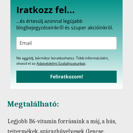
Iratkozz fel...
...és értesülj azonnal legújabb
blogbejegyzéseinkről és szuper akcióinkról.
Ne aggódj, bármikor leiratkozhatsz. Több információért,
olvasd el az
Adatvédelmi Szabályzatunkat
.
Feliratkozom!
Megtalálható:
Legjobb B6-vitamin forrásaink a máj, a hús,
tejtermékek, szárazhüvelyesek (lencse,