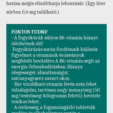
hatása mégis elindíthatja lebontását. (Egy liter
sörben 0,4 mg található.)
FONTOS TUDNI!
- A fogyókúrák súlyos B6-vitamin hiányt 
idézhetnek elő!

 Fogyókúrázás során fordítsunk különös 
figyelmet a vitaminok és ásványok 
megfelelő bevitelére.A B6-vitamin segít az 
energia-felszabadításban. Hiánya 
idegességet, álmatlanságot, 
zsíranyagcsere zavart okoz.

- Bár vízoldható vitamin lévén nem lehet 
túladagolni, tartósan nagy mennyiség (50 
mg/testtömeg-kilogramm feletti) bevitele 
toxikus lehet.

- A terhesség, a fogamzásgátló tabletták 