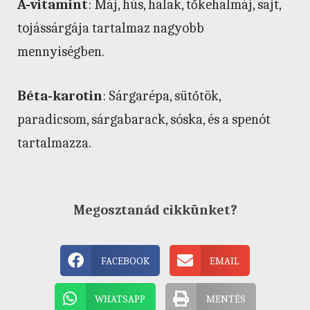
A-vitamint
: Máj, hús, halak, tőkehalmáj, sajt,
tojássárgája tartalmaz nagyobb
mennyiségben.
Béta-karotin
: Sárgarépa, sütőtök,
paradicsom, sárgabarack, sóska, és a spenót
tartalmazza.
Megosztanád cikkünket?
FACEBOOK
EMAIL
WHATSAPP
MENTÉS