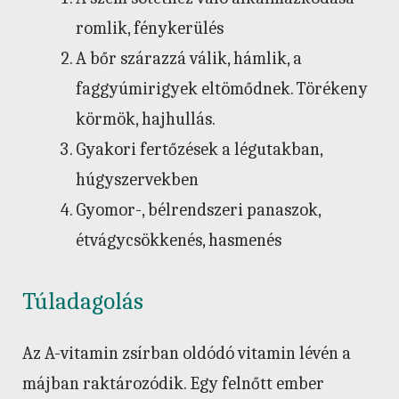
romlik, fénykerülés
A bőr szárazzá válik, hámlik, a
faggyúmirigyek eltömődnek. Törékeny
körmök, hajhullás.
Gyakori fertőzések a légutakban,
húgyszervekben
Gyomor-, bélrendszeri panaszok,
étvágycsökkenés, hasmenés
Túladagolás
Az A-vitamin zsírban oldódó vitamin lévén a
májban raktározódik. Egy felnőtt ember