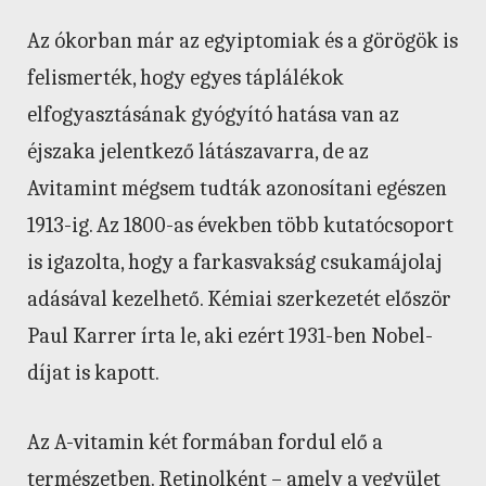
Az ókorban már az egyiptomiak és a görögök is
felismerték, hogy egyes táplálékok
elfogyasztásának gyógyító hatása van az
éjszaka jelentkező látászavarra, de az
Avitamint mégsem tudták azonosítani egészen
1913-ig. Az 1800-as években több kutatócsoport
is igazolta, hogy a farkasvakság csukamájolaj
adásával kezelhető. Kémiai szerkezetét először
Paul Karrer írta le, aki ezért 1931-ben Nobel-
díjat is kapott.
Az A-vitamin két formában fordul elő a
természetben. Retinolként – amely a vegyület