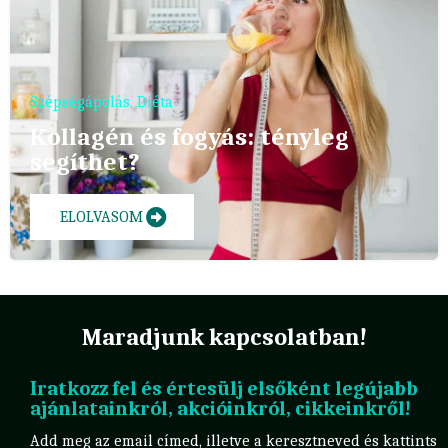
Szépségápolás
,
Diéta
Kollagén és fogyás: tényleg
segíthet?
ELOLVASOM
Maradjunk kapcsolatban!
Iratkozz fel és értesülj elsőként legújabb
ajánlatainkról, akcióinkról, cikkeinkről!
Add meg az email címed, illetve a keresztneved és kattints