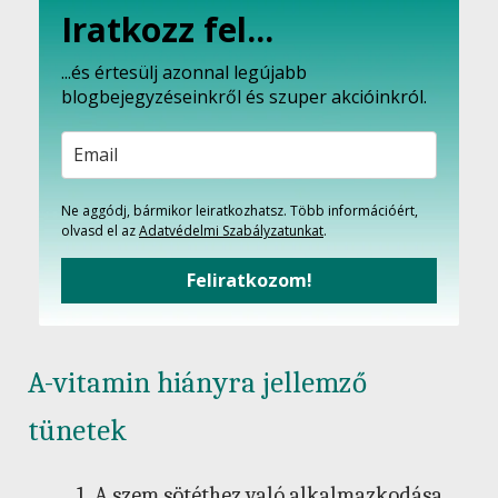
Iratkozz fel...
...és értesülj azonnal legújabb
blogbejegyzéseinkről és szuper akcióinkról.
Ne aggódj, bármikor leiratkozhatsz. Több információért,
olvasd el az
Adatvédelmi Szabályzatunkat
.
Feliratkozom!
A-vitamin hiányra jellemző
tünetek
A szem sötéthez való alkalmazkodása