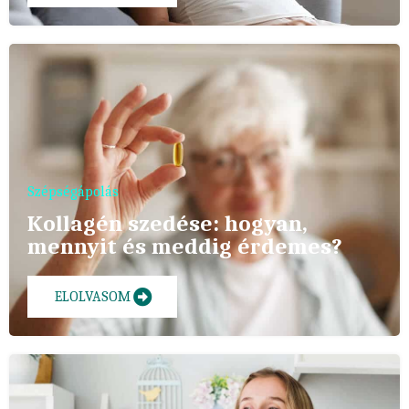
Szépségápolás
Kollagén szedése: hogyan,
mennyit és meddig érdemes?
ELOLVASOM