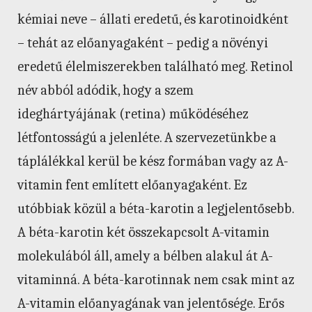
kémiai neve – állati eredetű, és karotinoidként
– tehát az előanyagaként – pedig a növényi
eredetű élelmiszerekben található meg. Retinol
név abból adódik, hogy a szem
ideghártyájának (retina) működéséhez
létfontosságú a jelenléte. A szervezetünkbe a
táplálékkal kerül be kész formában vagy az A-
vitamin fent említett előanyagaként. Ez
utóbbiak közül a béta-karotin a legjelentősebb.
A béta-karotin két összekapcsolt A-vitamin
molekulából áll, amely a bélben alakul át A-
vitaminná. A béta-karotinnak nem csak mint az
A-vitamin előanyagának van jelentősége. Erős