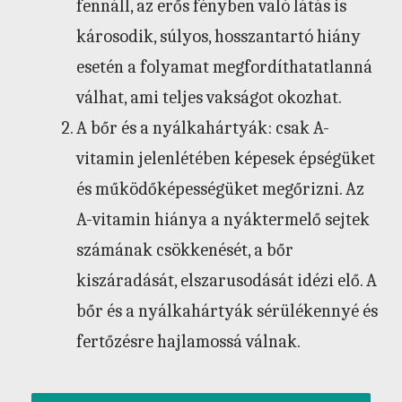
fennáll, az erős fényben való látás is
károsodik, súlyos, hosszantartó hiány
esetén a folyamat megfordíthatatlanná
válhat, ami teljes vakságot okozhat.
A bőr és a nyálkahártyák: csak A-
vitamin jelenlétében képesek épségüket
és működőképességüket megőrizni. Az
A-vitamin hiánya a nyáktermelő sejtek
számának csökkenését, a bőr
kiszáradását, elszarusodását idézi elő. A
bőr és a nyálkahártyák sérülékennyé és
fertőzésre hajlamossá válnak.