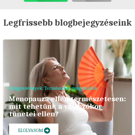
Legfrissebb blogbejegyzéseink
Gyógynövények
,
Természetes gyógymódok
Menopauza ellen természetesen:
mit tehetünk a változókor
tünetei ellen?
ELOLVASOM