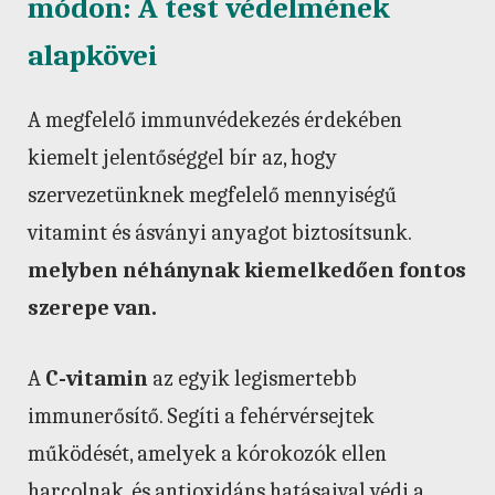
módon: A test védelmének
alapkövei
A megfelelő immunvédekezés érdekében
kiemelt jelentőséggel bír az, hogy
szervezetünknek megfelelő mennyiségű
vitamint és ásványi anyagot biztosítsunk.
melyben néhánynak kiemelkedően fontos
szerepe van.
A
C-vitamin
az egyik legismertebb
immunerősítő. Segíti a fehérvérsejtek
működését, amelyek a kórokozók ellen
harcolnak, és antioxidáns hatásaival védi a