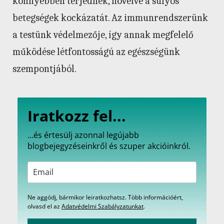
könnyebben terjednek, növelve a súlyos
betegségek kockázatát. Az immunrendszerünk
a testünk védelmezője, így annak megfelelő
működése létfontosságú az egészségünk
szempontjából.
Iratkozz fel...
...és értesülj azonnal legújabb
blogbejegyzéseinkről és szuper akcióinkról.
Ne aggódj, bármikor leiratkozhatsz. Több információért,
olvasd el az
Adatvédelmi Szabályzatunkat
.