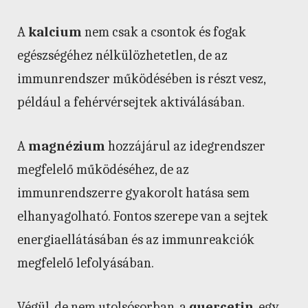
A
kalcium
nem csak a csontok és fogak
egészségéhez nélkülözhetetlen, de az
immunrendszer működésében is részt vesz,
például a fehérvérsejtek aktiválásában.
A
magnézium
hozzájárul az idegrendszer
megfelelő működéséhez, de az
immunrendszerre gyakorolt hatása sem
elhanyagolható. Fontos szerepe van a sejtek
energiaellátásában és az immunreakciók
megfelelő lefolyásában.
Végül, de nem utolsósorban, a
quercetin
, egy