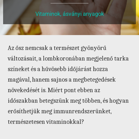
Vitaminok, ásványi anyagok
Az ősz nemcsak a természet gyönyörű
változásait, a lombkoronában megjelenő tarka
színeket és a hűvösebb időjárást hozza
magával, hanem sajnos a megbetegedések
növekedését is. Miért pont ebben az
időszakban betegszünk meg többen, és hogyan
erősíthetjük meg immunrendszerünket,
természetesen vitaminokkal?