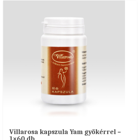
Villarosa kapszula Yam gyökérrel –
1×60 db