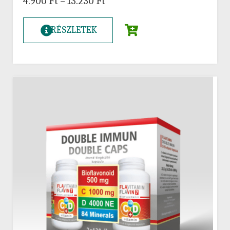
4.900
Ft
–
13.230
Ft
RÉSZLETEK