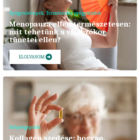
Gyógynövények
,
Természetes gyógymódok
Menopauza ellen természetesen:
mit tehetünk a változókor
tünetei ellen?
ELOLVASOM
Szépségápolás
Kollagén szedése: hogyan,