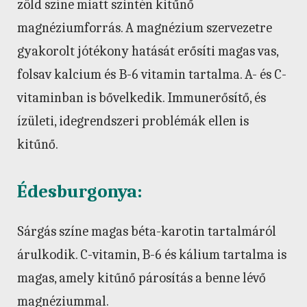
zöld színe miatt szintén kitűnő
magnéziumforrás. A magnézium szervezetre
gyakorolt jótékony hatását erősíti magas vas,
folsav kalcium és B-6 vitamin tartalma. A- és C-
vitaminban is bővelkedik. Immunerősítő, és
ízületi, idegrendszeri problémák ellen is
kitűnő.
Édesburgonya:
Sárgás színe magas béta-karotin tartalmáról
árulkodik. C-vitamin, B-6 és kálium tartalma is
magas, amely kitűnő párosítás a benne lévő
magnéziummal.