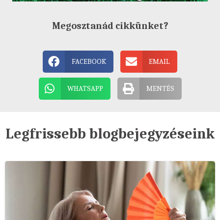
Megosztanád cikkünket?
FACEBOOK
EMAIL
WHATSAPP
MENTÉS
Legfrissebb blogbejegyzéseink