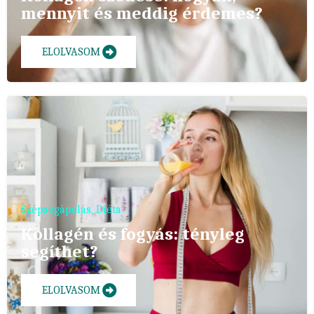
mennyit és meddig érdemes?
ELOLVASOM
Szépségápolás
,
Diéta
Kollagén és fogyás: tényleg
segíthet?
ELOLVASOM