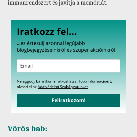
immunrendszert és javítja a memóriát.
Iratkozz fel...
...és értesülj azonnal legújabb
blogbejegyzéseinkről és szuper akcióinkról.
Ne aggódj, bármikor leiratkozhatsz. Több információért,
olvasd el az
Adatvédelmi Szabályzatunkat
.
Feliratkozom!
Vörös bab: