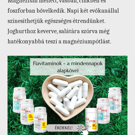
Magnézium mellett, vasban, cinkben és
foszforban bővelkedik. Napi két evőkanállal
színesíthetjük egészséges étrendünket.
Joghurthoz keverve, salátára szórva még
hatékonyabbá teszi a magnéziumpótlást.