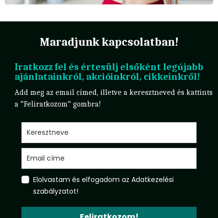
Maradjunk kapcsolatban!
Iratkozz fel és értesülj elsőként legújabb
ajánlatainkról, akcióinkról, cikkeinkről!
Add meg az email címed, illetve a keresztneved és kattints
a “Feliratkozom” gombra!
Elolvastam és elfogadom az Adatkezelési
szabályzatot!
Feliratkozom!