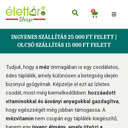
0
INGYENES SZÁLLÍTÁS 25 000 FT FELETT |
OLCSÓ SZÁLLÍTÁS 15 000 FT FELETT
Tudjuk, hogy a
méz
önmagában is egy csodálatos,
édes táplálék, amely különösen a betegség idején
bizonyul gyógyírnak. Képzelje el ezt az ízletes
csodát, most még kiemelkedőbben:
hozzáadott
vitaminokkal és ásványi anyagokkal gazdagítva
,
hogy egészségét még jobban támogassa. A
mézvitamin
nem csupán egy táplálék-kiegészítő,
hanem egy
ínyenc élmény, amely ötvözi a