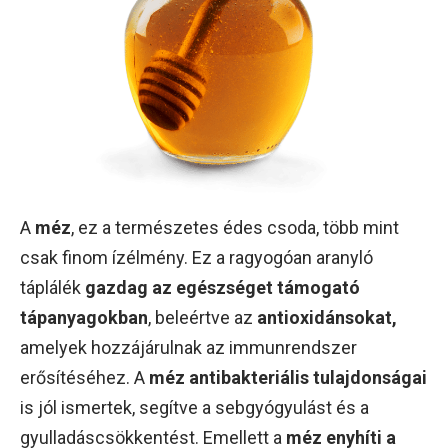
A
méz
, ez a természetes édes csoda, több mint
csak finom ízélmény. Ez a ragyogóan aranyló
táplálék
gazdag az egészséget támogató
tápanyagokban
, beleértve az
antioxidánsokat,
amelyek hozzájárulnak az immunrendszer
erősítéséhez. A
méz antibakteriális tulajdonságai
is jól ismertek, segítve a sebgyógyulást és a
gyulladáscsökkentést. Emellett a
méz enyhíti a