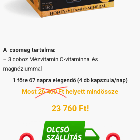
A csomag tartalma:
– 3 doboz Mézvitamin C-vitaminnal és
magnéziummal
1 főre 67 napra elegendő (4 db kapszula/nap)
Most
26 400 Ft
helyett mindössze
23 760 Ft!