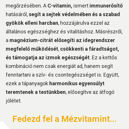
megőrzésében. A
C-vitamin,
ismert
immunerősítő
hatásáról,
segít a sejtek védelmében és a szabad
gyökök elleni harcban
, hozzájárulva ezzel az
általános egészséghez és vitalitáshoz. Másrészről,
a
magnézium-citrát elősegíti az idegrendszer
megfelelő működését
,
csökkenti a fáradtságot,
és támogatja az izmok egészségét
. Ez a kettős
kombináció nem csak energiát ad, hanem segít
fenntartani a szív- és csontegészséget is. Együtt,
ezek a tápanyagok
harmonikus egyensúlyt
teremtenek a testünkben
, elősegítve az átfogó
jólétet.
Fedezd fel a Mézvitamint...