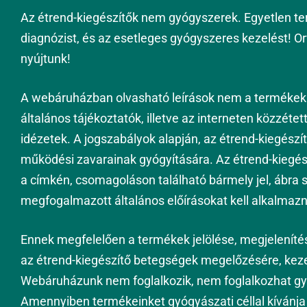
Az étrend-kiegészítők nem gyógyszerek. Egyetlen te
diagnózist, és az esetleges gyógyszeres kezelést! 
nyújtunk!
A webáruházban olvasható leírások nem a termékek r
általános tájékoztatók, illetve az interneten közzétet
idézetek. A jogszabályok alapján, az étrend-kiegész
működési zavarainak gyógyítására. Az étrend-kiegészít
a címkén, csomagoláson található bármely jel, ábra 
megfogalmazott általános előírásokat kell alkalmazn
Ennek megfelelően a termékek jelölése, megjelenítése
az étrend-kiegészítő betegségek megelőzésére, keze
Webáruházunk nem foglalkozik, nem foglalkozhat gy
Amennyiben termékeinket gyógyászati céllal kívánja 