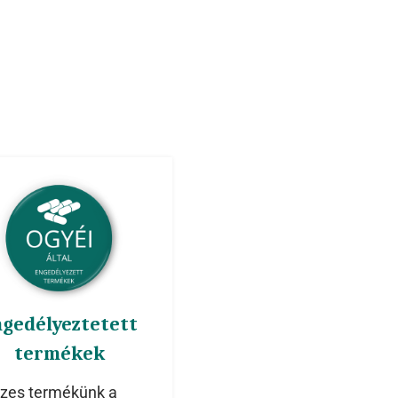
ngedélyeztetett
termékek
zes termékünk a