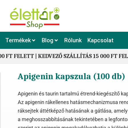
Termékek
Blog
Rólunk
Kapcsolat
00 FT FELETT | KEDVEZŐ SZÁLLÍTÁS 15 000 FT FE
Apigenin kapszula (100 db)
Apigenin és taurin tartalmú étrend-kiegészítő ka
Az apigenin rákellenes hatásmechanizmusa rend
ráksejtek áttétképző hatásának a gátlása, amely 
a meghosszabbításának tekintetében a legfontosa
szerint az apigenin megakadályozhatja a különbö