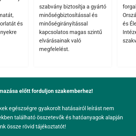
szabvány biztosítja a gyártó
forga
matát,
minőségbiztosítással és
Orszá
orlatát és
minőségirányítással
és Él
ényekre
kapcsolatos magas szintű
Intéz
elvárásainak való
szak
megfelelést.
mazása előtt forduljon szakemberhez!
kek egészségre gyakorolt hatásairól leírást nem
ekben található összetevők és hatóanyagok alapján
nk össze rövid tájékoztatót!