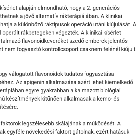
 kísérlet alapján elmondható, hogy a 2. generációs
hetnek a jövő alternatív rákterápiájában. A klinikai
hatja a különböző ráktípusok operáció utáni kiújulását. A
al operált rákbetegeken végezték. A klinikai kísérlet
artalmazó flavonoidkeveréket szedő emberek jelentős
t nem fogyasztó kontrollcsoport csaknem felénél kiújult
 hogy válogatott flavonoidok tudatos fogyasztása
éséhez. Az apigenin alkalmazása azért lehet kiemelkedő
rápiában egyre gyakrabban alkalmazott biológiai
mú készítmények kitűnően alkalmasak a kemo- és
ítésére.
ő faktorok legszélesebb skálájának a működését. A
ak egyféle növekedési faktort gátolnak, ezért hatásuk