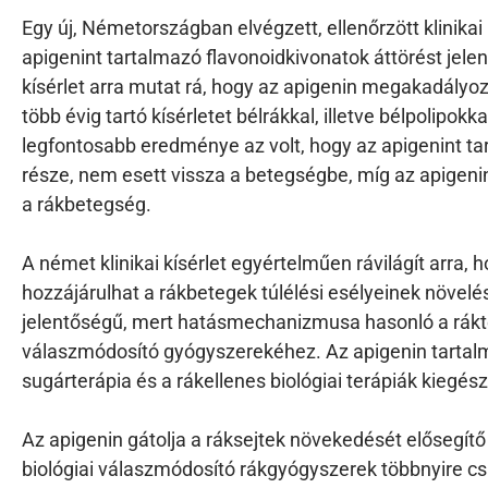
Egy új, Németországban elvégzett, ellenőrzött klinikai
apigenint tartalmazó flavonoidkivonatok áttörést jelent
kísérlet arra mutat rá, hogy az apigenin megakadályoz
több évig tartó kísérletet bélrákkal, illetve bélpolipokk
legfontosabb eredménye az volt, hogy az apigenint t
része, nem esett vissza a betegségbe, míg az apigenin
a rákbetegség.
A német klinikai kísérlet egyértelműen rávilágít arra,
hozzájárulhat a rákbetegek túlélési esélyeinek növel
jelentőségű, mert hatásmechanizmusa hasonló a rákte
válaszmódosító gyógyszerekéhez. Az apigenin tartal
sugárterápia és a rákellenes biológiai terápiák kiegész
Az apigenin gátolja a ráksejtek növekedését elősegít
biológiai válaszmódosító rákgyógyszerek többnyire cs