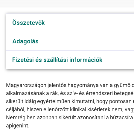
Összetevők
Adagolás
Fizetési és szállítási információk
Magyarországon jelentős hagyománya van a gyümölcs-, 
alkalmazásának a rák, és szív- és érrendszeri beteg
sikerült idáig egyértelműen kimutatni, hogy pontosa
céljából, hiszen ellenőrzött klinikai kísérletek nem, v
Nemrégiben azonban sikerült azonosítani a búzacsíra 
apigenint.