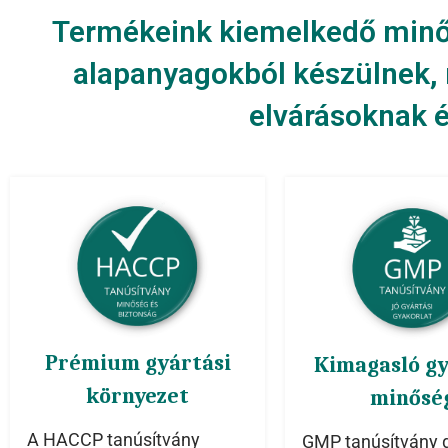
Termékeink kiemelkedő minő
alapanyagokból készülnek, 
elvárásoknak é
Prémium gyártási
Kimagasló gy
környezet
minősé
A HACCP tanúsítvány
GMP tanúsítvány g