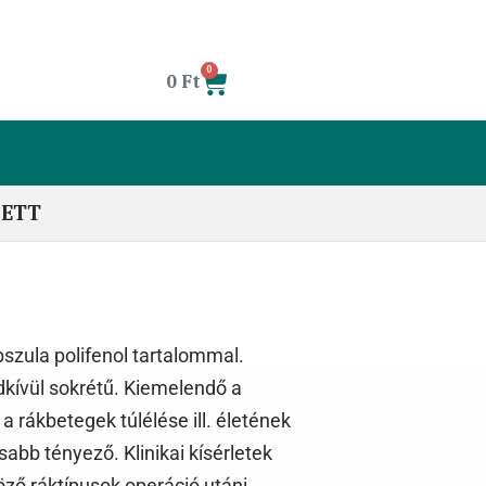
0
0
Ft
LETT
pszula polifenol tartalommal.
kívül sokrétű. Kiemelendő a
a rákbetegek túlélése ill. életének
bb tényező. Klinikai kísérletek
ző ráktípusok operáció utáni