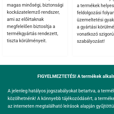
magas minőségi, biztonsági
a termékek helyes
kockázatelemző rendszer,
feldolgozási folya
ami az előírtaknak
üzemeltetési gyak
megfelelően biztosítja a
a gyártási körülm
termékgyártás rendezett,
vonatkozó szigorú
tiszta körülményeit.
szabályozást!
FIGYELMEZTETÉS!
A termékek alkal
A jelenleg hatályos jogszabályokat betartva, a termé
közölhetnénk! A könnyebb tájékozódásért, a termék
az interneten megtalálható leírások alapján gyűjtöttü