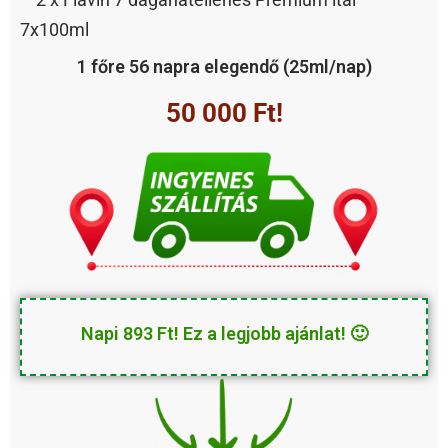
7x100ml
1 főre 56 napra elegendő (25ml/nap)
50 000 Ft!
Napi 893 Ft! Ez a legjobb ajánlat! 🙂