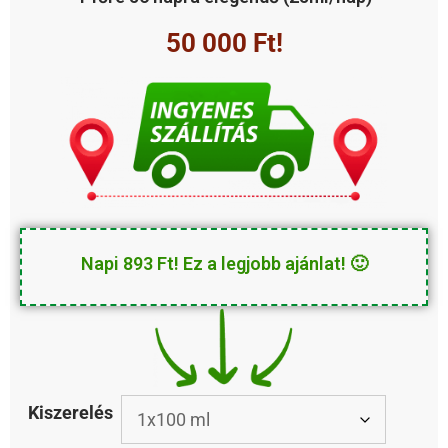
50 000 Ft!
Napi 893 Ft! Ez a legjobb ajánlat! 🙂
Kiszerelés