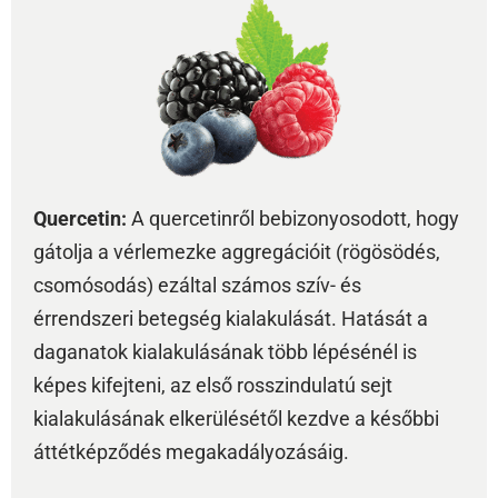
Quercetin:
A quercetinről bebizonyosodott, hogy
gátolja a vérlemezke aggregációit (rögösödés,
csomósodás) ezáltal számos szív- és
érrendszeri betegség kialakulását. Hatását a
daganatok kialakulásának több lépésénél is
képes kifejteni, az első rosszindulatú sejt
kialakulásának elkerülésétől kezdve a későbbi
áttétképződés megakadályozásáig.