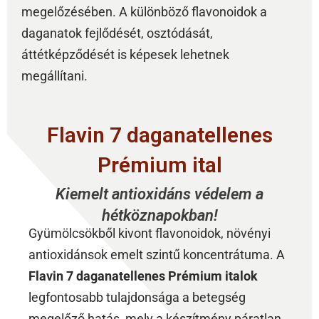
megelőzésében. A különböző flavonoidok a
daganatok fejlődését, osztódását,
áttétképződését is képesek lehetnek
megállítani.
Flavin 7 daganatellenes
Prémium ital
Kiemelt antioxidáns védelem a
hétköznapokban!
Gyümölcsökből kivont flavonoidok, növényi
antioxidánsok emelt szintű koncentrátuma. A
Flavin 7 daganatellenes Prémium italok
legfontosabb tulajdonsága a betegség
megelőző hatás, mely a készítmény páratlan