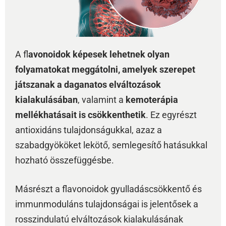
A fl
avonoidok képesek lehetnek olyan
folyamatokat meggátolni, amelyek szerepet
játszanak a daganatos elváltozások
kialakulásában
, valamint a
kemoterápia
mellékhatásait is csökkenthetik
. Ez egyrészt
antioxidáns tulajdonságukkal, azaz a
szabadgyököket lekötő, semlegesítő hatásukkal
hozható összefüggésbe.
Másrészt a flavonoidok gyulladáscsökkentő és
immunmoduláns tulajdonságai is jelentősek a
rosszindulatú elváltozások kialakulásának