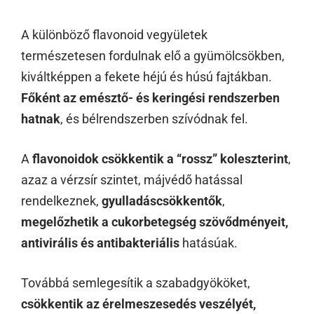
A különböző flavonoid vegyületek
természetesen fordulnak elő a gyümölcsökben,
kiváltképpen a fekete héjú és húsú fajtákban.
Főként az emésztő- és keringési rendszerben
hatnak
, és bélrendszerben szívódnak fel.
A
flavonoidok csökkentik a “rossz” koleszterint
,
azaz a vérzsír szintet, májvédő hatással
rendelkeznek,
gyulladáscsökkentők
,
megelőzhetik a cukorbetegség szövődményeit,
antivirális és antibakteriális
hatásúak.
Továbbá semlegesítik a szabadgyököket,
csökkentik az érelmeszesedés veszélyét,