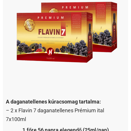
A daganatellenes kúracsomag tartalma:
– 2 x Flavin 7 daganatellenes Prémium ital
7x100ml
1 főre 56 napra elegendő (25ml/nap)