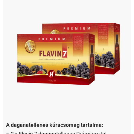
A daganatellenes kúracsomag tartalma:
– 2 x Flavin 7 daganatellenes Prémium ital