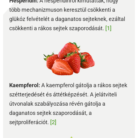
Hesperidin:
A hesperidinről kimutatták, hogy
több mechanizmuson keresztül csökkenti a
glükóz felvételét a daganatos sejteknek, ezáltal
csökkenti a rákos sejtek szaporodását.
[1]
Kaempferol:
A kaempferol gátolja a rákos sejtek
szétterjedését és áttétképzését. A jelátviteli
útvonalak szabályozása révén gátolja a
daganatos sejtek szaporodását, a
sejtproliferációt.
[2]