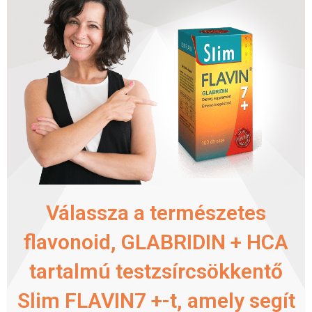
Válassza a természetes
flavonoid, GLABRIDIN + HCA
tartalmú testzsírcsökkentő
Slim FLAVIN7 +-t, amely segít