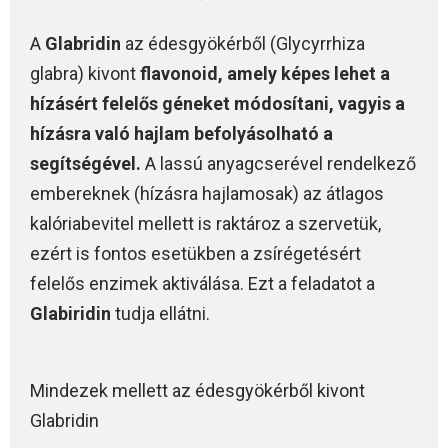
A
Glabridin
az édesgyökérből (Glycyrrhiza
glabra) kivont
flavonoid, amely képes lehet a
hízásért felelős géneket módosítani, vagyis a
hízásra való hajlam befolyásolható a
segítségével.
A lassú anyagcserével rendelkező
embereknek (hízásra hajlamosak) az átlagos
kalóriabevitel mellett is raktároz a szervetük,
ezért is fontos esetükben a zsírégetésért
felelős enzimek aktiválása. Ezt a feladatot a
Glabiridin
tudja ellátni.
Mindezek mellett az édesgyökérből kivont
Glabridin