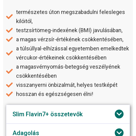
természetes úton megszabadulni felesleges
kilóitól,
testzsírtömeg-indexének (BMI) javulásában,
a magas vérzsír-értékének csökkentésében,
a túlsúllyal-elhízással egyetemben emelkedtek
vércukor-értékeinek csökkentésében
a magasvérnyomás-betegség veszélyének
csökkentésében
visszanyerni önbizalmát, helyes testképét
hosszan és egészségesen élni!
Slim Flavin7+ összetevők
Adagolás