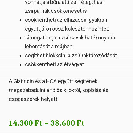
vonhatja a bőralatti zsírréteg, hasi
zsírpárnák csökkenését is
csökkentheti az elhízással gyakran
együttjáró rossz koleszterinszintet,
támogathatja a zsírsavak hatékonyabb
lebontását a májban
segíthet blokkolni a zsír raktározódását
csökkentheti az étvágyat
A Glabridin és a HCA együtt segítenek
megszabadulni a fölös kilóktól, koplalás és
csodaszerek helyett!
14.300
Ft
–
38.600
Ft