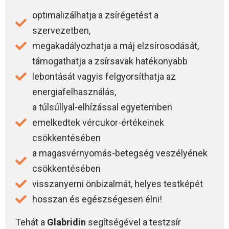
optimalizálhatja a zsírégetést a
szervezetben,
megakadályozhatja a máj elzsírosodását,
támogathatja a zsírsavak hatékonyabb
lebontását vagyis felgyorsíthatja az
energiafelhasználás,
a túlsúllyal-elhízással egyetemben
emelkedtek vércukor-értékeinek
csökkentésében
a magasvérnyomás-betegség veszélyének
csökkentésében
visszanyerni önbizalmát, helyes testképét
hosszan és egészségesen élni!
Tehát a
Glabridin
segítségével a testzsír