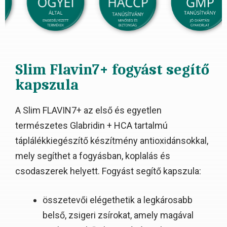
Slim Flavin7+ fogyást segítő
kapszula
A Slim FLAVIN7+ az első és egyetlen
természetes Glabridin + HCA tartalmú
táplálékkiegészítő készítmény antioxidánsokkal,
mely segíthet a fogyásban, koplalás és
csodaszerek helyett. Fogyást segítő kapszula:
összetevői elégethetik a legkárosabb
belső, zsigeri zsírokat, amely magával