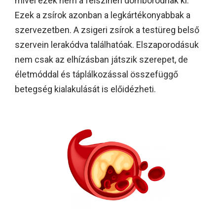
mivel ezek nem a felszínen domborodnak ki.
Ezek a zsírok azonban a legkártékonyabbak a
szervezetben. A zsigeri zsírok a testüreg belső
szervein lerakódva találhatóak. Elszaporodásuk
nem csak az elhízásban játszik szerepet, de
életmóddal és táplálkozással összefüggő
betegség kialakulását is előidézheti.