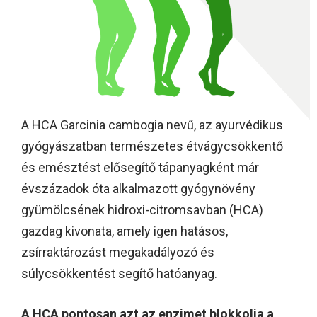
A HCA Garcinia cambogia nevű, az ayurvédikus
gyógyászatban természetes étvágycsökkentő
és emésztést elősegítő tápanyagként már
évszázadok óta alkalmazott gyógynövény
gyümölcsének hidroxi-citromsavban (HCA)
gazdag kivonata, amely igen hatásos,
zsírraktározást megakadályozó és
súlycsökkentést segítő hatóanyag.
A HCA pontosan azt az enzimet blokkolja a