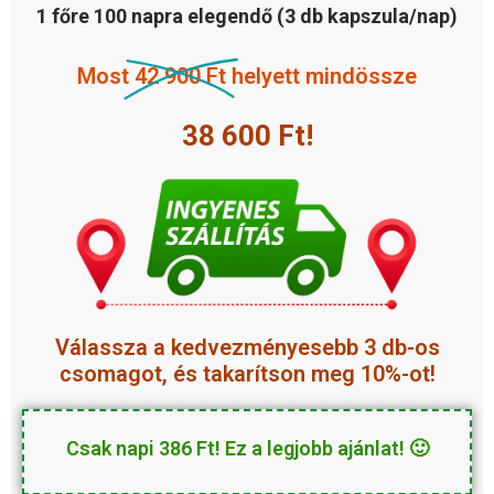
1 főre 100 napra elegendő (3 db kapszula/nap)
Most
42 900 Ft
helyett mindössze
38 600 Ft!
Válassza a
kedvezményesebb
3 db-os
csomagot, és takarítson meg 10%-ot!
Csak napi 386 Ft! Ez a legjobb ajánlat! 🙂