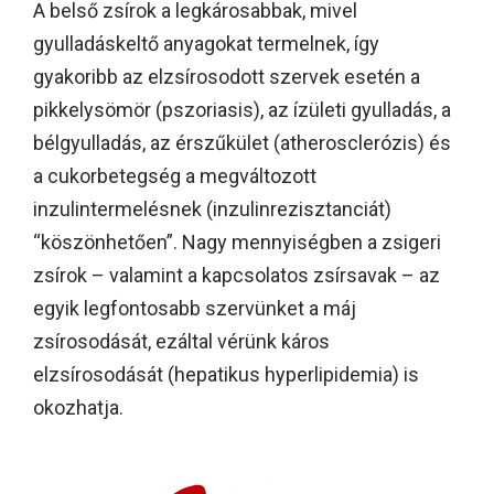
A belső zsírok a legkárosabbak, mivel
gyulladáskeltő anyagokat termelnek, így
gyakoribb az elzsírosodott szervek esetén a
pikkelysömör (pszoriasis), az ízületi gyulladás, a
bélgyulladás, az érszűkület (atherosclerózis) és
a cukorbetegség a megváltozott
inzulintermelésnek (inzulinrezisztanciát)
“köszönhetően”. Nagy mennyiségben a zsigeri
zsírok – valamint a kapcsolatos zsírsavak – az
egyik legfontosabb szervünket a máj
zsírosodását, ezáltal vérünk káros
elzsírosodását (hepatikus hyperlipidemia) is
okozhatja.