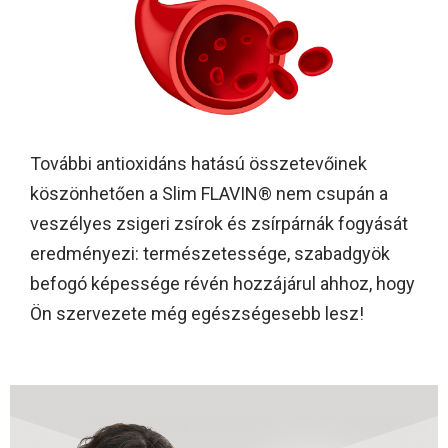
További antioxidáns hatású összetevőinek
köszönhetően a Slim FLAVIN® nem csupán a
veszélyes zsigeri zsírok és zsírpárnák fogyását
eredményezi: természetessége, szabadgyök
befogó képessége révén hozzájárul ahhoz, hogy
Ön szervezete még egészségesebb lesz!