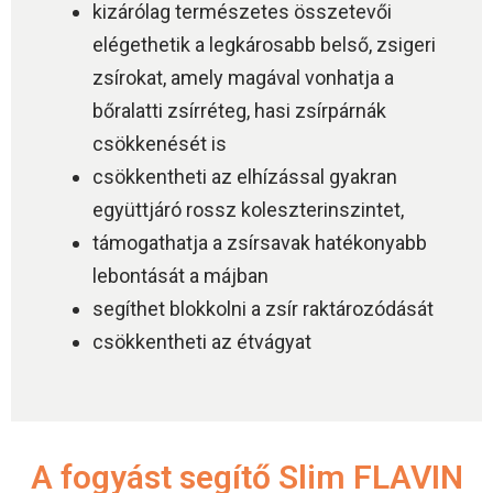
kizárólag természetes összetevői
elégethetik a legkárosabb belső, zsigeri
zsírokat, amely magával vonhatja a
bőralatti zsírréteg, hasi zsírpárnák
csökkenését is
csökkentheti az elhízással gyakran
együttjáró rossz koleszterinszintet,
támogathatja a zsírsavak hatékonyabb
lebontását a májban
segíthet blokkolni a zsír raktározódását
csökkentheti az étvágyat
A fogyást segítő Slim FLAVIN