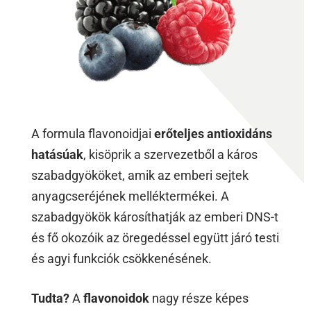
A formula flavonoidjai
erőteljes antioxidáns
hatásúak
, kisöprik a szervezetből a káros
szabadgyököket, amik az emberi sejtek
anyagcseréjének melléktermékei. A
szabadgyökök károsíthatják az emberi DNS-t
és fő okozóik az öregedéssel együtt járó testi
és agyi funkciók csökkenésének.
Tudta?
A
flavonoidok
nagy része képes