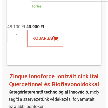
Törlés
48.100
Ft
43.900
Ft
KOSÁRBA!
Zinque Ionoforce ionizált cink ital
Quercetinnel és Bioflavonoidokkal
Kategóriateremtő technológiai innováció
, mely
segíti a szervezetünk védekezési folyamatait
az alábbi pontokon: