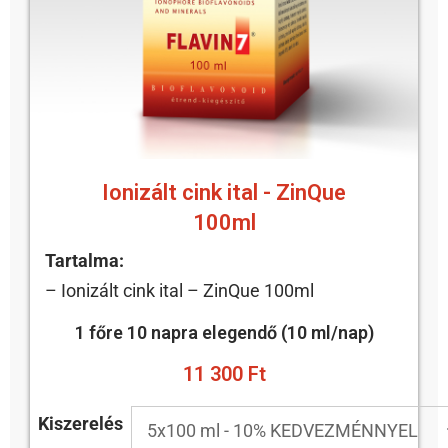
Ionizált cink ital - ZinQue
100ml
Tartalma:
– Ionizált cink ital – ZinQue 100ml
1 főre 10 napra elegendő (10 ml/nap)
11 300 Ft
Kiszerelés