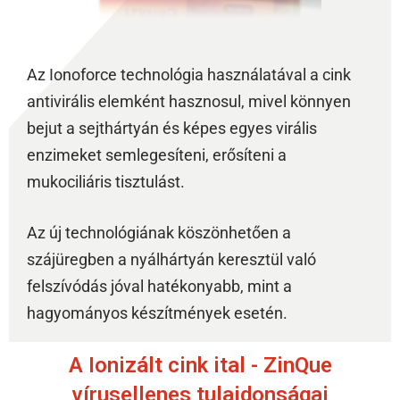
Az Ionoforce technológia használatával a cink
antivirális elemként hasznosul, mivel könnyen
bejut a sejthártyán és képes egyes virális
enzimeket semlegesíteni, erősíteni a
mukociliáris tisztulást.
Az új technológiának köszönhetően a
szájüregben a nyálhártyán keresztül való
felszívódás jóval hatékonyabb, mint a
hagyományos készítmények esetén.
A Ionizált cink ital - ZinQue
vírusellenes tulajdonságai