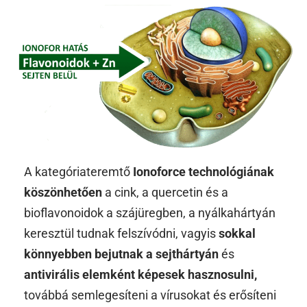
A kategóriateremtő
Ionoforce technológiának
köszönhetően
a cink, a quercetin és a
bioflavonoidok a szájüregben, a nyálkahártyán
keresztül tudnak felszívódni, vagyis
sokkal
könnyebben bejutnak a sejthártyán
és
antivirális elemként képesek hasznosulni,
továbbá semlegesíteni a vírusokat és erősíteni