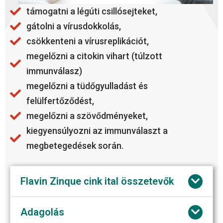
támogatni a légúti csillósejteket,
gátolni a vírusdokkolás,
csökkenteni a vírusreplikációt,
megelőzni a citokin vihart (túlzott
immunválasz)
megelőzni a tüdőgyulladást és
felülfertőződést,
megelőzni a szövődményeket,
kiegyensúlyozni az immunválaszt a
megbetegedések során.
Flavin Zinque cink ital összetevők
Adagolás