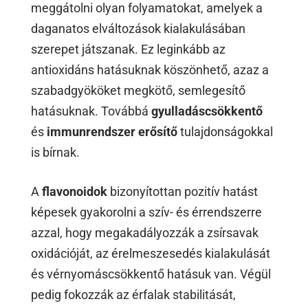
meggátolni olyan folyamatokat, amelyek a
daganatos elváltozások kialakulásában
szerepet játszanak. Ez leginkább az
antioxidáns hatásuknak köszönhető, azaz a
szabadgyököket megkötő, semlegesítő
hatásuknak. Továbbá
gyulladáscsökkentő
és
immunrendszer erősítő
tulajdonságokkal
is bírnak.
A
flavonoidok
bizonyítottan pozitív hatást
képesek gyakorolni a szív- és érrendszerre
azzal, hogy megakadályozzák a zsírsavak
oxidációját, az érelmeszesedés kialakulását
és vérnyomáscsökkentő hatásuk van. Végül
pedig fokozzák az érfalak stabilitását,