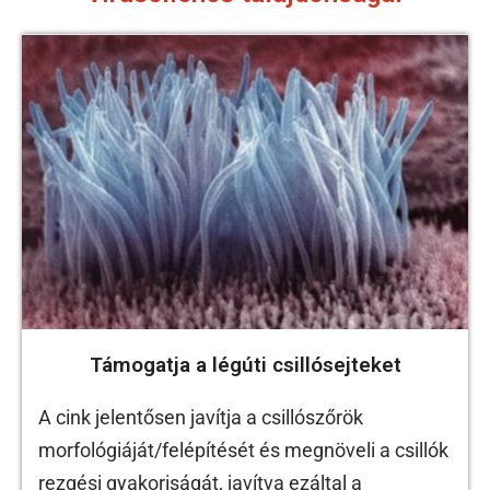
Támogatja a légúti csillósejteket
A cink jelentősen javítja a csillószőrök
morfológiáját/felépítését és megnöveli a csillók
rezgési gyakoriságát, javítva ezáltal a