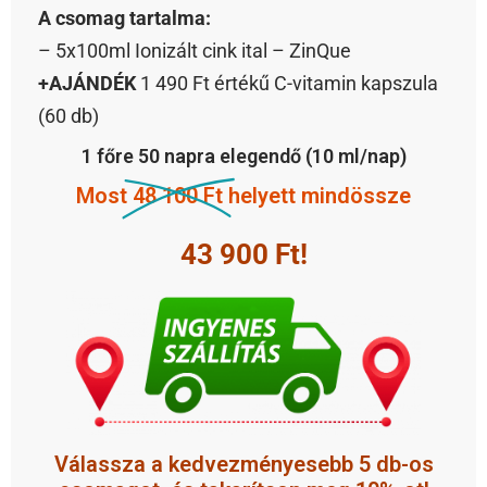
A csomag tartalma:
– 5x100ml Ionizált cink ital – ZinQue
+AJÁNDÉK
1 490 Ft értékű C-vitamin kapszula
(60 db)
1 főre 50 napra elegendő (10 ml/nap)
Most
48 100 Ft
helyett mindössze
43 900 Ft!
költséghatékonyabb
Válassza a
5 db-os
kedvezményesebb