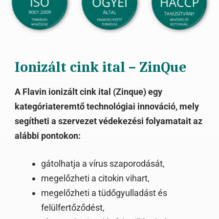
Ionizált cink ital – ZinQue
A Flavin ionizált cink ital (Zinque) egy
kategóriateremtő technológiai innováció, mely
segítheti a szervezet védekezési folyamatait az
alábbi pontokon:
gátolhatja a vírus szaporodását,
megelőzheti a citokin vihart,
megelőzheti a tüdőgyulladást és
felülfertőződést,