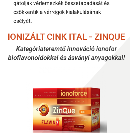
gátolják vérlemezkék összetapadását és
csökkentik a vérrögök kialakulásának
esélyét.
IONIZÁLT CINK ITAL - ZINQUE
Kategóriateremtő innováció ionofor
bioflavonoidokkal és ásványi anyagokkal!