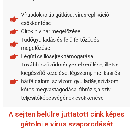
Vírusdokkolás gátlása, vírusreplikáció
csökkentése
Citokin vihar megelőzése
Tüdőgyulladás és felülfertőződés
megelőzése
Légúti csillósejtek támogatása
További szövődmények elkerülése, illetve
kiegészítő kezelése: légszomj, mellkasi és
hátfájdalom, szívizom gyulladás,szívizom
kóros megvastagodása, fibrózis,a szív
teljesítőképességének csökkenése
A sejten belülre juttatott cink képes
gátolni a vírus szaporodását