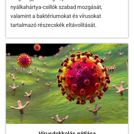
nyálkahártya-csillók szabad mozgását,
valamint a baktériumokat és vírusokat
tartalmazó részecskék eltávolítását.
Vírusdokkolás gátlása