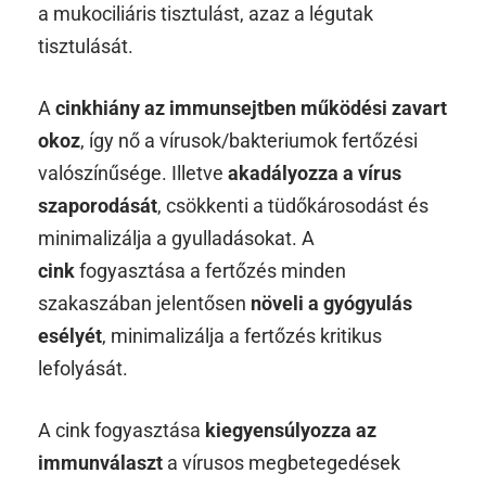
a mukociliáris tisztulást, azaz a légutak
tisztulását.
A
cinkhiány az immunsejtben működési zavart
okoz
, így nő a vírusok/bakteriumok fertőzési
valószínűsége. Illetve
akadályozza a vírus
szaporodását
, csökkenti a tüdőkárosodást és
minimalizálja a gyulladásokat. A
cink
fogyasztása a fertőzés minden
szakaszában jelentősen
növeli a gyógyulás
esélyét
, minimalizálja a fertőzés kritikus
lefolyását.
A cink fogyasztása
kiegyensúlyozza az
immunválaszt
a vírusos megbetegedések