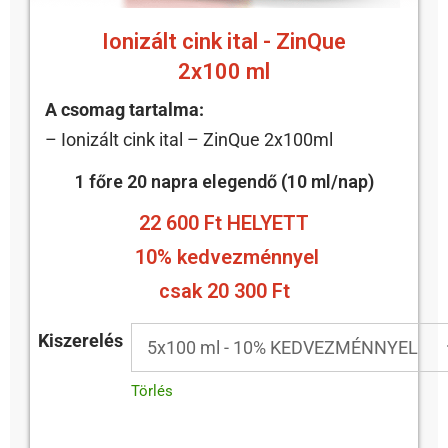
Ionizált cink ital - ZinQue
2x100 ml
A csomag tartalma:
– Ionizált cink ital – ZinQue 2x100ml
1 főre 20 napra elegendő (10 ml/nap)
22 600 Ft HELYETT
10% kedvezménnyel
csak 20 300 Ft
Kiszerelés
Törlés