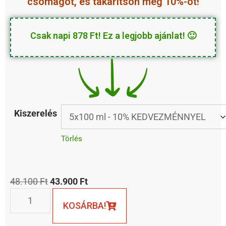
csomagot, és takarítson meg 10%-ot!
Csak napi 878 Ft! Ez a legjobb ajánlat! 🙂
Kiszerelés
Törlés
48.100
Ft
43.900
Ft
KOSÁRBA!