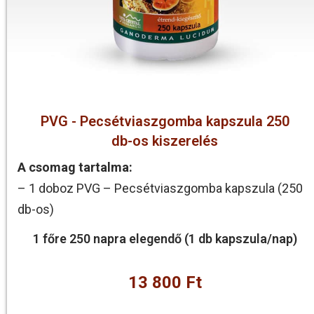
PVG - Pecsétviaszgomba kapszula 250
db-os kiszerelés
A csomag tartalma:
– 1 doboz PVG – Pecsétviaszgomba kapszula (250
db-os)
1 főre 250 napra elegendő (1 db kapszula/nap)
13 800 Ft