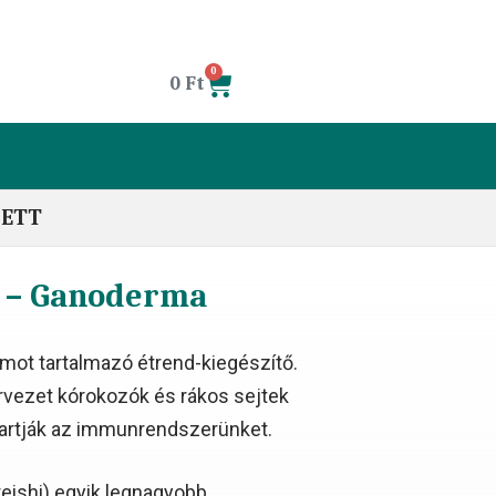
0
0
Ft
LETT
a – Ganoderma
ot tartalmazó étrend-kiegészítő.
rvezet kórokozók és rákos sejtek
tartják az immunrendszerünket.
eishi) egyik legnagyobb