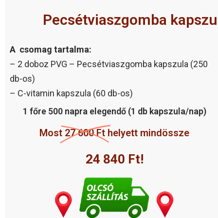
Pecsétviaszgomba kapszul
A csomag tartalma:
– 2 doboz PVG – Pecsétviaszgomba kapszula (250
db-os)
– C-vitamin kapszula (60 db-os)
1 főre 500 napra elegendő (1 db kapszula/nap)
Most
27 600 Ft
helyett mindössze
24 840 Ft!