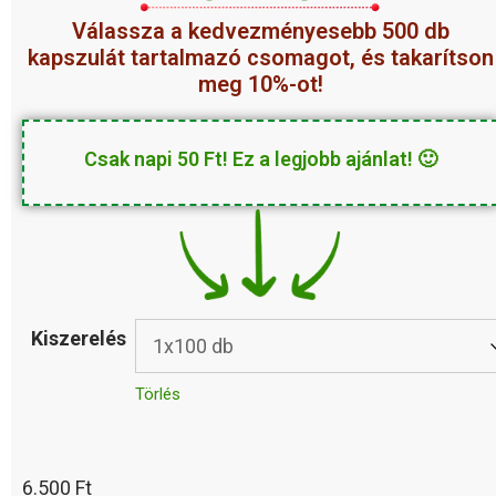
Válassza a
kedvezményesebb
500 db
kapszulát tartalmazó csomagot, és takarítson
meg 10%-ot!
Csak napi 50 Ft! Ez a legjobb ajánlat! 🙂
Kiszerelés
Törlés
6.500
Ft