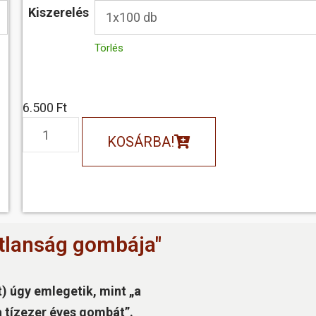
Kiszerelés
Törlés
6.500
Ft
KOSÁRBA!
tlanság gombája"
 úgy emlegetik, mint „a
„a tízezer éves gombát”.