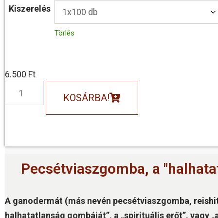
Kiszerelés
Törlés
6.500
Ft
KOSÁRBA!
Pecsétviaszgomba, a "halhata
A ganodermát (más nevén pecsétviaszgomba, reishit)
halhatatlanság gombáját”, a „spirituális erőt”, vagy 