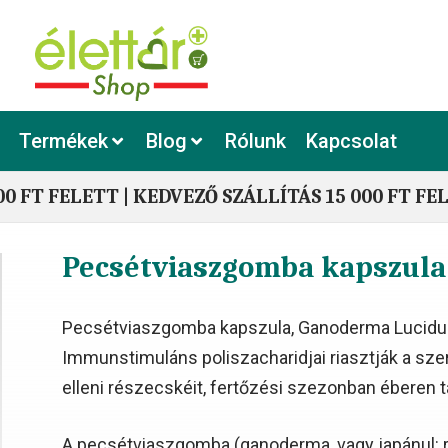
Termékek
Blog
Rólunk
Kapcsolat
00 FT FELETT | KEDVEZŐ SZÁLLÍTÁS 15 000 FT FE
Pecsétviaszgomba kapszul
Pecsétviaszgomba kapszula, Ganoderma Lucidum
Immunstimuláns poliszacharidjai riasztják a sze
elleni részecskéit, fertőzési szezonban éberen 
A pecsétviaszgomba (ganoderma, vagy japánul: r