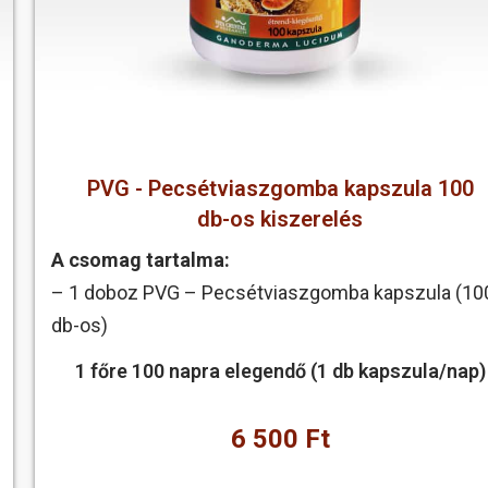
PVG - Pecsétviaszgomba kapszula 100
db-os kiszerelés
A csomag tartalma:
– 1 doboz PVG – Pecsétviaszgomba kapszula (10
db-os)
1 főre 100 napra elegendő (1 db kapszula/nap)
6 500 Ft