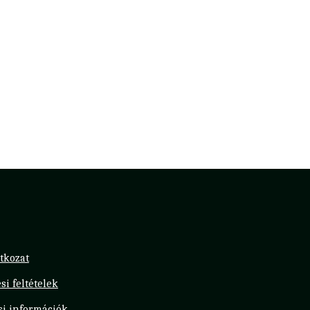
tkozat
si feltételek
ási információk