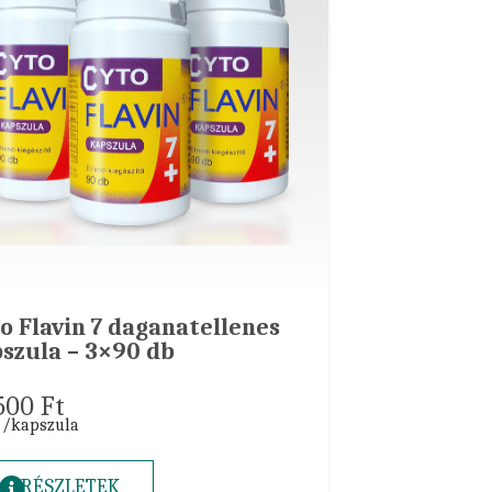
o Flavin 7 daganatellenes
szula – 3×90 db
.500
Ft
t /kapszula
RÉSZLETEK