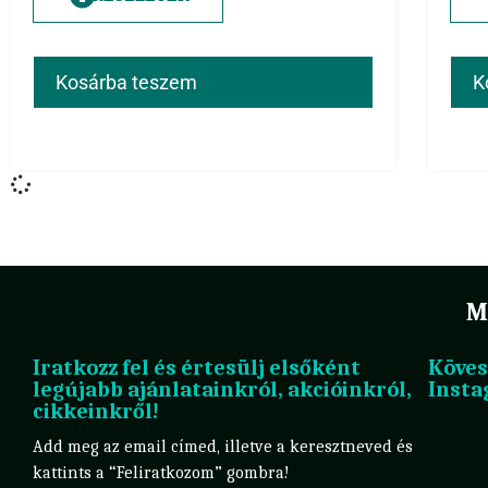
Kosárba teszem
K
M
Iratkozz fel és értesülj elsőként
Köves
legújabb ajánlatainkról, akcióinkról,
Insta
cikkeinkről!
Add meg az email címed, illetve a keresztneved és
kattints a “Feliratkozom” gombra!