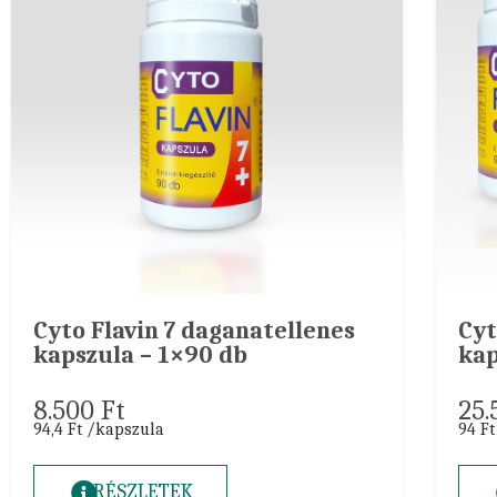
Cyto Flavin 7 daganatellenes
Cyt
kapszula – 1×90 db
kap
8.500
Ft
25
94,4 Ft /kapszula
94 F
RÉSZLETEK