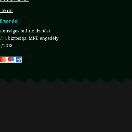
tőkről
izetés
tonságos online fizetést
Zrt
.
biztosítja, MNB engedély
4/2013