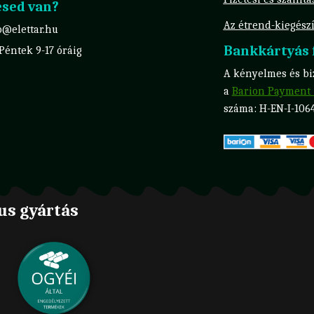
sed van?
Az étrend-kiegészí
o@elettar.hu
Bankkártyás f
 Péntek 9-17 óráig
A kényelmes és biz
a
Barion Payment 
száma: H-EN-I-106
us gyártás