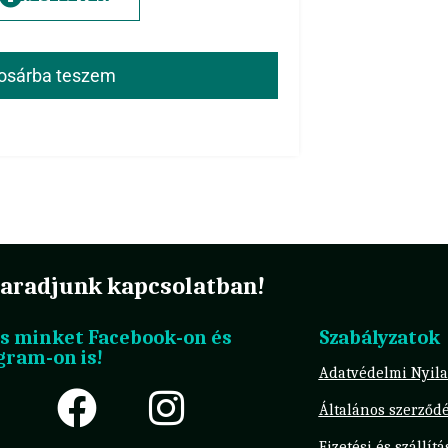
osárba teszem
aradjunk kapcsolatban!
s minket Facebook-on és
Szabályzatok
gram-on is!
Adatvédelmi Nyila
Általános szerződé
Fizetési és szállít