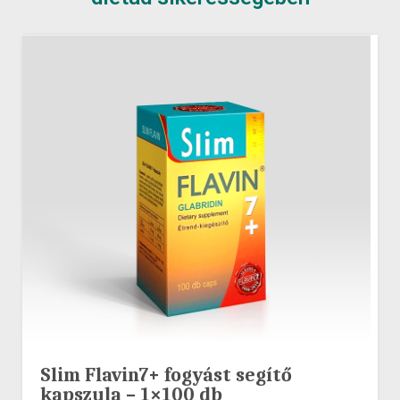
Slim Flavin7+ fogyást segítő
kapszula – 1×100 db