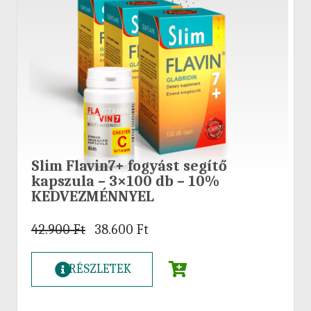
Slim Flavin7+ fogyást segítő
kapszula – 3×100 db – 10%
KEDVEZMÉNNYEL
42.900
Ft
38.600
Ft
RÉSZLETEK