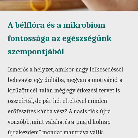
A bélflóra és a mikrobiom
fontossága az egészségünk
szempontjából
Ismerős a helyzet, amikor nagy lelkesedéssel
belevágsz egy diétába, megvan a motiváció, a
kitűzött cél, talán még egy étkezési tervet is
összeírtál, de pár hét elteltével minden
erőfeszítés kárba vész? A nasis fiók újra
vonzóbb, mint valaha, és a „majd holnap
újrakezdem” mondat mantrává válik.