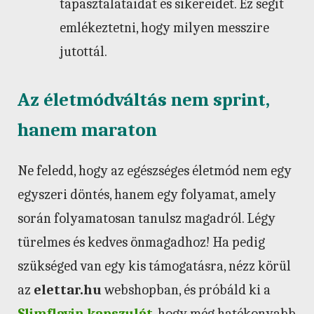
tapasztalataidat és sikereidet. Ez segít
emlékeztetni, hogy milyen messzire
jutottál.
Az életmódváltás nem sprint,
hanem maraton
Ne feledd, hogy az egészséges életmód nem egy
egyszeri döntés, hanem egy folyamat, amely
során folyamatosan tanulsz magadról. Légy
türelmes és kedves önmagadhoz! Ha pedig
szükséged van egy kis támogatásra, nézz körül
az
elettar.hu
webshopban, és próbáld ki a
Slimflavin kapszulát
, hogy még hatékonyabb