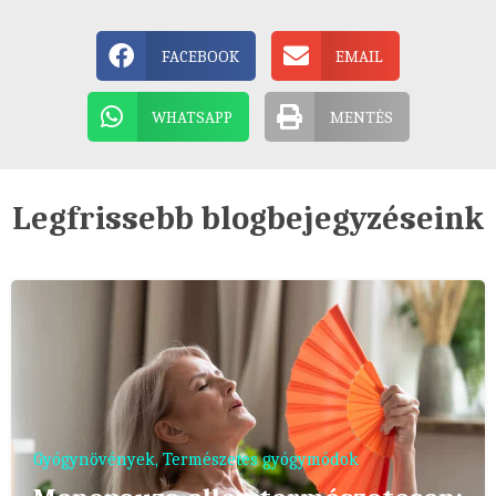
FACEBOOK
EMAIL
WHATSAPP
MENTÉS
Legfrissebb blogbejegyzéseink
Gyógynövények
,
Természetes gyógymódok