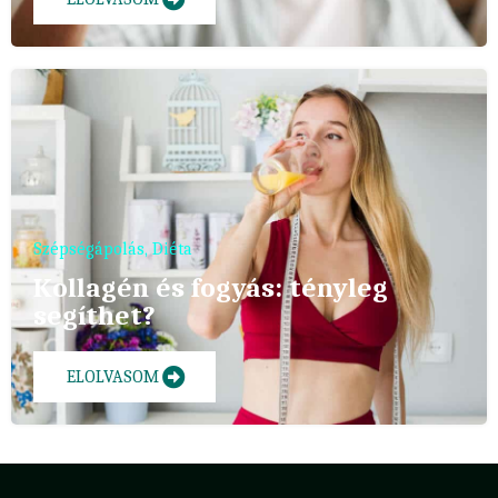
Szépségápolás
,
Diéta
Kollagén és fogyás: tényleg
segíthet?
ELOLVASOM