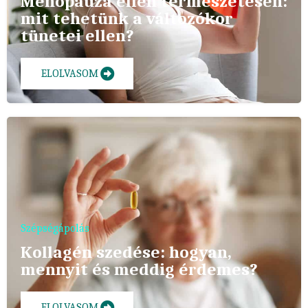
Menopauza ellen természetesen:
mit tehetünk a változókor
tünetei ellen?
ELOLVASOM
Szépségápolás
Kollagén szedése: hogyan,
mennyit és meddig érdemes?
ELOLVASOM