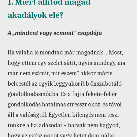
1. Miért állítod magad
akadályok elé?
A „mindent vagy semmit” csapdája
Ha valaha is mondtad már magadnak: „Most,
hogy ettem egy szelet sütit, úgyis mindegy, ma
már nem számít, mit eszem”, akkor máris
beleestél az egyik leggyakoribb önszabotáló
gondolkodásmódba. Ez a fajta fekete-fehér
gondolkodás hatalmas stresszt okoz, és távol
áll a valóságtól. Egyetlen kilengés nem teszi
tönkre a haladásodat – hacsak nem hagyod,
hogy az egész napot vagy hetet dominálja.