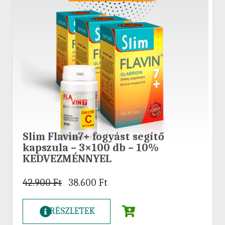
Slim Flavin7+ fogyást segítő
kapszula – 3×100 db – 10%
KEDVEZMÉNNYEL
42.900
Ft
38.600
Ft
RÉSZLETEK