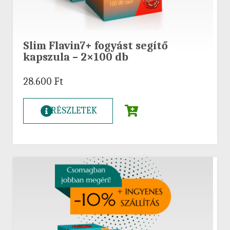
Slim Flavin7+ fogyást segítő
kapszula – 2×100 db
28.600
Ft
RÉSZLETEK