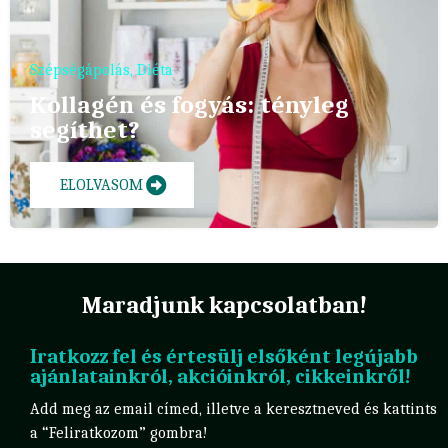
Szépségápolás
,
Diéta
Kollagén és fogyás: tényleg
segíthet?
ELOLVASOM
Maradjunk kapcsolatban!
Iratkozz fel és értesülj elsőként legújabb
ajánlatainkról, akcióinkról, cikkeinkről!
Add meg az email címed, illetve a keresztneved és kattints
a “Feliratkozom” gombra!