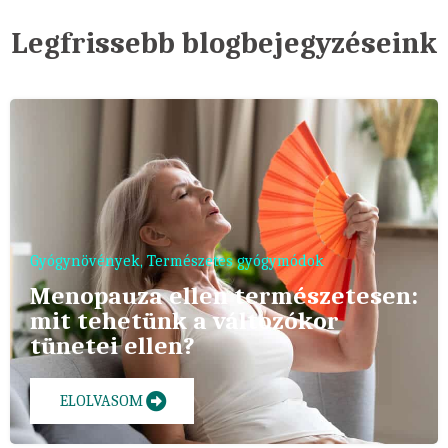
Legfrissebb blogbejegyzéseink
Gyógynövények
,
Természetes gyógymódok
Menopauza ellen természetesen:
mit tehetünk a változókor
tünetei ellen?
ELOLVASOM