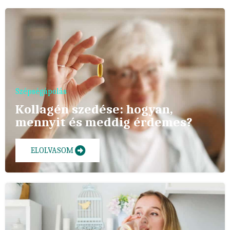
Szépségápolás
Kollagén szedése: hogyan,
mennyit és meddig érdemes?
ELOLVASOM