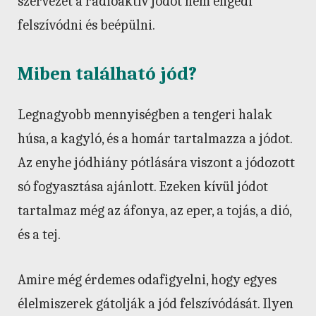
szervezet a radioaktív jódot nem engedi
felszívódni és beépülni.
Miben található jód?
Legnagyobb mennyiségben a tengeri halak
húsa, a kagyló, és a homár tartalmazza a jódot.
Az enyhe jódhiány pótlására viszont a jódozott
só fogyasztása ajánlott. Ezeken kívül jódot
tartalmaz még az áfonya, az eper, a tojás, a dió,
és a tej.
Amire még érdemes odafigyelni, hogy egyes
élelmiszerek gátolják a jód felszívódását. Ilyen