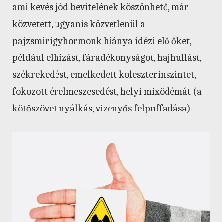
ami kevés jód bevitelének köszönhető, már
közvetett, ugyanis közvetlenül a
pajzsmirigyhormonk hiánya idézi elő őket,
például elhízást, fáradékonyságot, hajhullást,
székrekedést, emelkedett koleszterinszintet,
fokozott érelmeszesedést, helyi mixödémát (a
kötőszövet nyálkás, vizenyős felpuffadása).