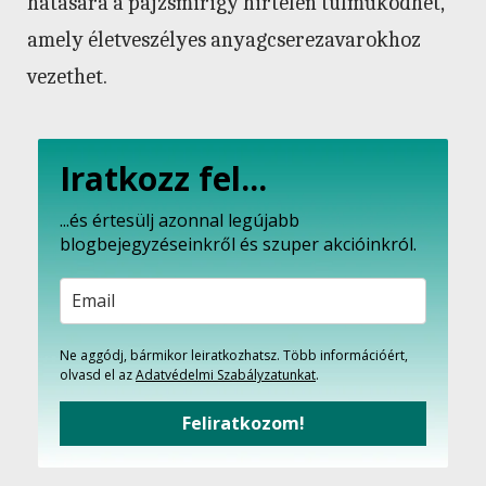
hatására a pajzsmirigy hirtelen túlműködhet,
amely életveszélyes anyagcserezavarokhoz
vezethet.
Iratkozz fel...
...és értesülj azonnal legújabb
blogbejegyzéseinkről és szuper akcióinkról.
Ne aggódj, bármikor leiratkozhatsz. Több információért,
olvasd el az
Adatvédelmi Szabályzatunkat
.
Feliratkozom!