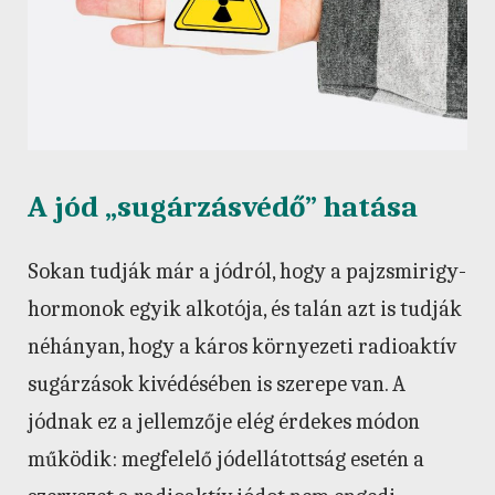
A jód „sugárzásvédő” hatása
Sokan tudják már a jódról, hogy a pajzsmirigy-
hormonok egyik alkotója, és talán azt is tudják
néhányan, hogy a káros környezeti radioaktív
sugárzások kivédésében is szerepe van. A
jódnak ez a jellemzője elég érdekes módon
működik: megfelelő jódellátottság esetén a