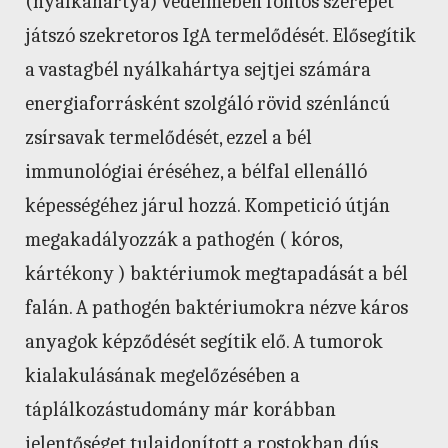
(nyálkahártya) védelmében fontos szerepet
játszó szekretoros IgA termelődését. Elősegítik
a vastagbél nyálkahártya sejtjei számára
energiaforrásként szolgáló rövid szénláncú
zsírsavak termelődését, ezzel a bél
immunológiai éréséhez, a bélfal ellenálló
képességéhez járul hozzá. Kompetició útján
megakadályozzák a pathogén ( kóros,
kártékony ) baktériumok megtapadását a bél
falán. A pathogén baktériumokra nézve káros
anyagok képződését segítik elő. A tumorok
kialakulásának megelőzésében a
táplálkozástudomány már korábban
jelentőséget tulajdonított a rostokban dús