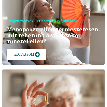
Gyógynövények
,
Természetes gyógymódok
Menopauza ellen természetesen:
mit tehetünk a változókor
tünetei ellen?
ELOLVASOM