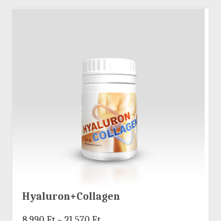
Hyaluron+Collagen
8.990
Ft
–
21.570
Ft