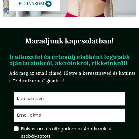
ELOLVASOM
Maradjunk kapcsolatban!
Iratkozz fel és értesülj elsőként legújabb
ajánlatainkról, akcióinkról, cikkeinkről!
Add meg az email címed, illetve a keresztneved és kattints
a “Feliratkozom” gombra!
Elolvastam és elfogadom az Adatkezelési
szabályzatot!