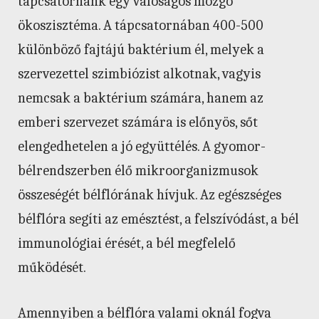
tápcsatornánk egy valóságos mozgó
ökoszisztéma. A tápcsatornában 400-500
különböző fajtájú baktérium él, melyek a
szervezettel szimbiózist alkotnak, vagyis
nemcsak a baktérium számára, hanem az
emberi szervezet számára is előnyös, sőt
elengedhetelen a jó együttélés. A gyomor-
bélrendszerben élő mikroorganizmusok
összeségét bélflórának hívjuk. Az egészséges
bélflóra segíti az emésztést, a felszívódást, a bél
immunológiai érését, a bél megfelelő
működését.
Amennyiben a bélflóra valami oknál fogva