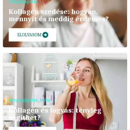
Szépségápolás
Kollagén szedése: hogyan,
mennyit és meddig érdemes?
ELOLVASOM
Szépségápolás
,
Diéta
Kollagén és fogyás: tényleg
segíthet?