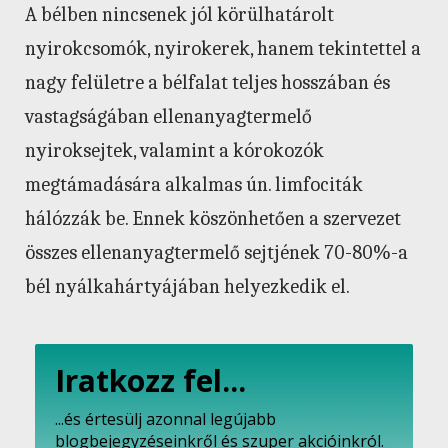
A bélben nincsenek jól körülhatárolt
nyirokcsomók, nyirokerek, hanem tekintettel a
nagy felületre a bélfalat teljes hosszában és
vastagságában ellenanyagtermelő
nyiroksejtek, valamint a kórokozók
megtámadására alkalmas ún. limfociták
hálózzák be. Ennek köszönhetően a szervezet
összes ellenanyagtermelő sejtjének 70-80%-a
bél nyálkahártyájában helyezkedik el.
Iratkozz fel...
...és értesülj azonnal legújabb
blogbejegyzéseinkről és szuper akcióinkról.