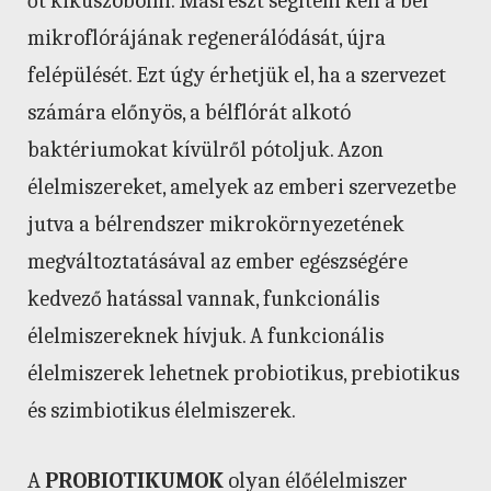
őt kiküszöbölni. Másrészt segíteni kell a bél
mikroflórájának regenerálódását, újra
felépülését. Ezt úgy érhetjük el, ha a szervezet
számára előnyös, a bélflórát alkotó
baktériumokat kívülről pótoljuk. Azon
élelmiszereket, amelyek az emberi szervezetbe
jutva a bélrendszer mikrokörnyezetének
megváltoztatásával az ember egészségére
kedvező hatással vannak, funkcionális
élelmiszereknek hívjuk. A funkcionális
élelmiszerek lehetnek probiotikus, prebiotikus
és szimbiotikus élelmiszerek.
A
PROBIOTIKUMOK
olyan élőélelmiszer