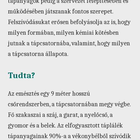
tápanyagok pedig a szervezet felépítésében és
működésében játszanak fontos szerepet.
Felszívódásukat erősen befolyásolja az is, hogy
milyen formában, milyen kémiai kötésben
jutnak a tápcsatornába, valamint, hogy milyen
a tápcsatorna állapota.
Tudta?
Az emésztés egy 9 méter hosszú
csőrendszerben, a tápcsatornában megy végbe.
Fő szakaszai a száj, a garat, a nyelőcső, a
gyomor és a belek. Az elfogyasztott táplálék
tápanyagainak 90%-a a vékonybélből szívódik