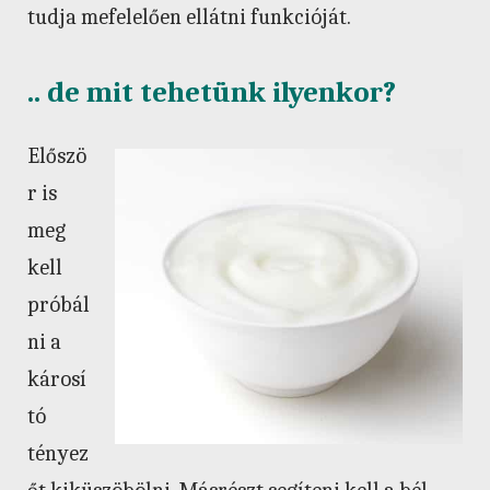
tudja mefelelően ellátni funkcióját.
.. de mit tehetünk ilyenkor?
Előszö
r is
meg
kell
próbál
ni a
károsí
tó
tényez