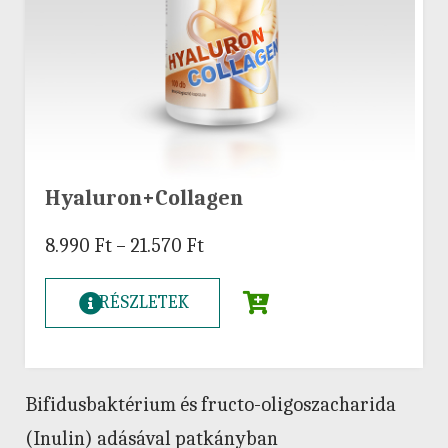
Hyaluron+Collagen
8.990
Ft
–
21.570
Ft
RÉSZLETEK
Bifidusbaktérium és fructo-oligoszacharida
(Inulin) adásával patkányban