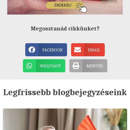
Megosztanád cikkünket?
FACEBOOK
EMAIL
WHATSAPP
MENTÉS
Legfrissebb blogbejegyzéseink