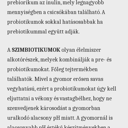
prebiorikum az inulin, mely legnagyobb
mennyiségben a csicsókában található. A
probiotikumok sokkal hatásosabbak ha
prebiotikummal együtt adják.
A
SZIMBIOTIKUMOK
olyan élelmiszer
alkotórészek, melyek kombinálják a pre- és
probiotikumokat. Főleg tejtermékben
találhatók. Mivel a gyomor erősen savas
vegyhatású, ezért a probiotikumokat úgy kell
eljuttatni a vékony és vastagbélhez, hogy ne
szenvedjenek károsodást a gyomorban
uralkodó alacsony pH miatt. A gyomornál is
alacsonyabb pH értékű készítményekben a