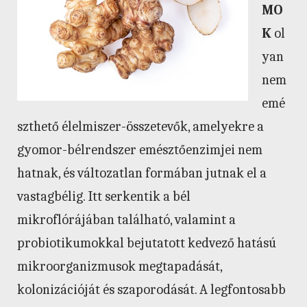
MO
K
ol
yan
nem
emé
szthető élelmiszer-összetevők, amelyekre a
gyomor-bélrendszer emésztőenzimjei nem
hatnak, és változatlan formában jutnak el a
vastagbélig. Itt serkentik a bél
mikroflórájában található, valamint a
probiotikumokkal bejutatott kedvező hatású
mikroorganizmusok megtapadását,
kolonizációját és szaporodását. A legfontosabb