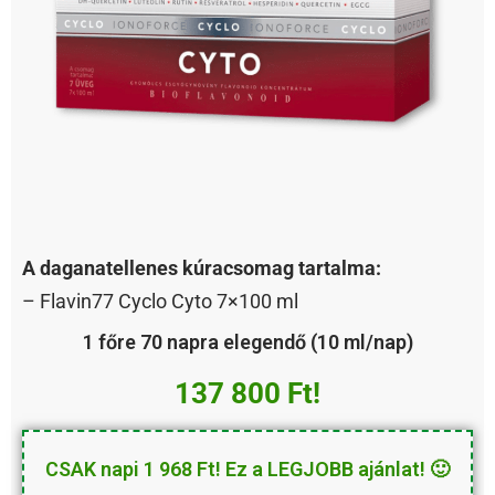
A daganatellenes kúracsomag tartalma:
– Flavin77 Cyclo Cyto 7×100 ml
1 főre 70 napra elegendő (10 ml/nap)
137 800 Ft!
CSAK napi 1 968 Ft! Ez a LEGJOBB ajánlat! 🙂