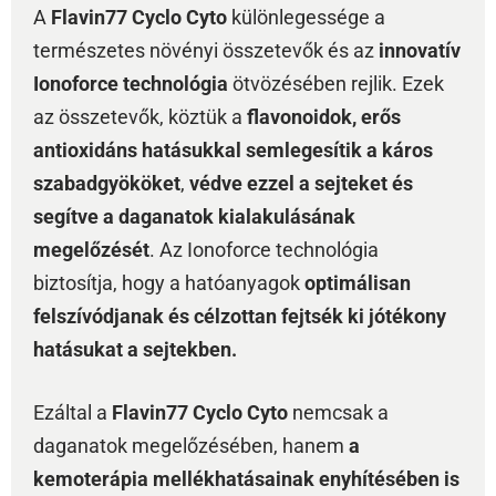
A
Flavin77 Cyclo Cyto
különlegessége a
természetes növényi összetevők és az
innovatív
Ionoforce technológia
ötvözésében rejlik. Ezek
az összetevők, köztük a
flavonoidok, erős
antioxidáns hatásukkal semlegesítik a káros
szabadgyököket
,
védve ezzel a sejteket és
segítve a daganatok kialakulásának
megelőzését
. Az Ionoforce technológia
biztosítja, hogy a hatóanyagok
optimálisan
felszívódjanak és célzottan fejtsék ki jótékony
hatásukat a sejtekben.
Ezáltal a
Flavin77 Cyclo Cyto
nemcsak a
daganatok megelőzésében, hanem
a
kemoterápia mellékhatásainak enyhítésében is