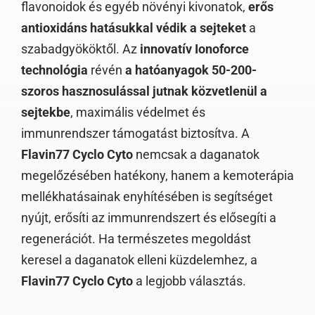
flavonoidok és egyéb növényi kivonatok,
erős
antioxidáns hatásukkal védik a sejteket
a
szabadgyököktől. Az
innovatív Ionoforce
technológia
révén
a hatóanyagok 50-200-
szoros hasznosulással jutnak közvetlenül a
sejtekbe
, maximális védelmet és
immunrendszer támogatást biztosítva. A
Flavin77 Cyclo Cyto
nemcsak a daganatok
megelőzésében hatékony, hanem a kemoterápia
mellékhatásainak enyhítésében is segítséget
nyújt, erősíti az immunrendszert és elősegíti a
regenerációt. Ha természetes megoldást
keresel a daganatok elleni küzdelemhez, a
Flavin77 Cyclo Cyto
a legjobb választás.