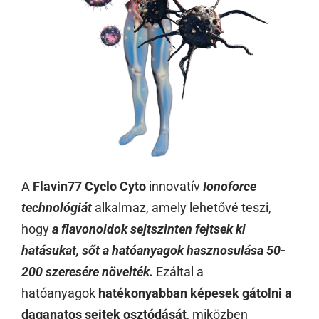
A
Flavin77 Cyclo Cyto
innovatív
Ionoforce
technológiát
alkalmaz, amely lehetővé teszi,
hogy
a flavonoidok sejtszinten fejtsek ki
hatásukat, sőt a hatóanyagok hasznosulása 50-
200 szeresére növelték.
Ezáltal a
hatóanyagok
hatékonyabban képesek gátolni a
daganatos sejtek osztódását
, miközben