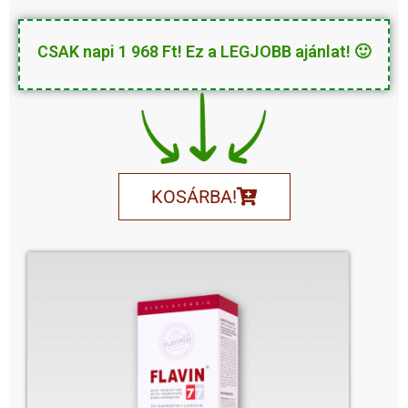
CSAK napi 1 968 Ft! Ez a LEGJOBB ajánlat! 🙂
KOSÁRBA!