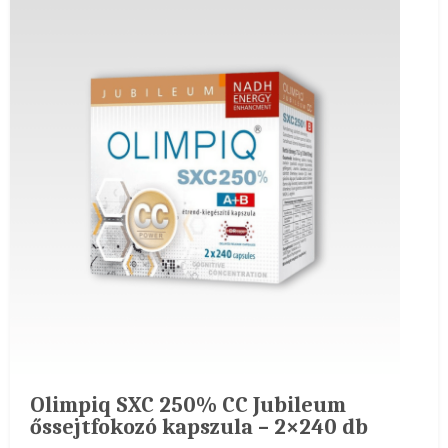
Olimpiq SXC 250% CC Jubileum
őssejtfokozó kapszula – 2×240 db