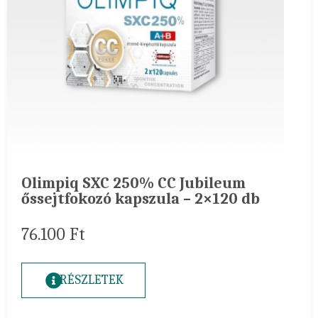
Olimpiq SXC 250% CC Jubileum
őssejtfokozó kapszula – 2×120 db
76.100
Ft
RÉSZLETEK