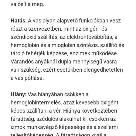
valósítja meg.
Hatás:
A vas olyan alapvető funkciókban vesz
részt a szervezetben, mint az oxigén- és
széndioxid szállítás, az elektrontovábbítás, a
hemoglobin és a mioglobin szintézis, szállító és
tároló fehérjék képzése, enzimek működése.
Várandós anyáknál dupla mennyiségű vasra
van szükség, ezért esetükben elengedhetetlen
a vas pótlása.
Hiány:
Vas hiányában csökken a
hemoglobintermelés, azaz kevesebb oxigént
képes szállítani a vér. Hiánya következtében
fáradtság, szédülés alakulhat ki, csökken az
izmok munkavégző képessége és a szellemi
teljesítőképesség. A fáradtságon kívül a