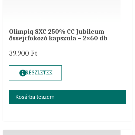
Olimpiq SXC 250% CC Jubileum
őssejtfokozó kapszula – 2×60 db
39.900
Ft
RÉSZLETEK
Kosárba teszem