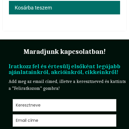
Kosárba teszem
Maradjunk kapcsolatban!
Iratkozz fel és értesülj elsőként legújabb
ajánlatainkról, akcióinkról, cikkeinkről!
Add meg az email címed, illetve a keresztneved és kattints
a “Feliratkozom” gombra!