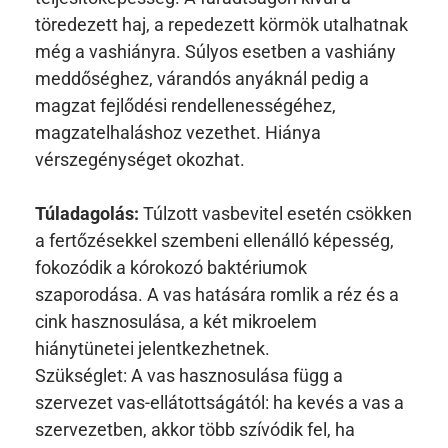
töredezett haj, a repedezett körmök utalhatnak
még a vashiányra. Súlyos esetben a vashiány
meddőséghez, várandós anyáknál pedig a
magzat fejlődési rendellenességéhez,
magzatelhaláshoz vezethet. Hiánya
vérszegénységet okozhat.
Túladagolás:
Túlzott vasbevitel esetén csökken
a fertőzésekkel szembeni ellenálló képesség,
fokozódik a kórokozó baktériumok
szaporodása. A vas hatására romlik a réz és a
cink hasznosulása, a két mikroelem
hiánytünetei jelentkezhetnek.
Szükséglet: A vas hasznosulása függ a
szervezet vas-ellátottságától: ha kevés a vas a
szervezetben, akkor több szívódik fel, ha