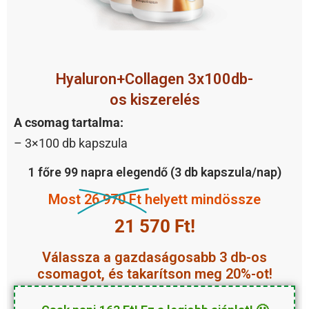
Hyaluron+Collagen 3x100db-
os kiszerelés
A csomag tartalma:
– 3×100 db kapszula
1 főre 99 napra elegendő (3 db kapszula/nap)
Most
26 970 Ft
helyett mindössze
21 570
Ft!
kedvezményesebb
Válassza a
3 db-os
gazdaságosabb
csomagot, és takarítson meg 20%-ot!