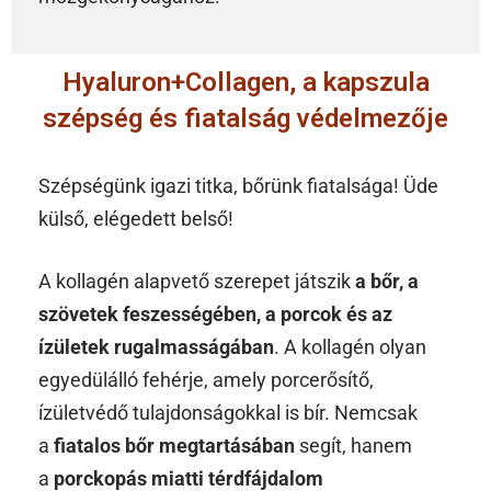
Hyaluron+Collagen, a kapszula
szépség és fiatalság védelmezője
Szépségünk igazi titka, bőrünk fiatalsága! Üde
külső, elégedett belső!
A kollagén alapvető szerepet játszik
a bőr, a
szövetek feszességében, a porcok és az
ízületek rugalmasságában
. A kollagén olyan
egyedülálló fehérje, amely porcerősítő,
ízületvédő tulajdonságokkal is bír. Nemcsak
a
fiatalos bőr megtartásában
segít, hanem
a
porckopás miatti térdfájdalom