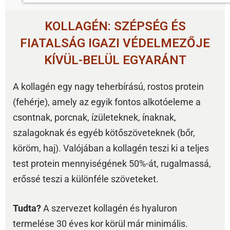
KOLLAGÉN: SZÉPSÉG ÉS
FIATALSÁG IGAZI VÉDELMEZŐJE
KÍVÜL-BELÜL EGYARÁNT
A kollagén egy nagy teherbírású, rostos protein
(fehérje), amely az egyik fontos alkotóeleme a
csontnak, porcnak, ízületeknek, ínaknak,
szalagoknak és egyéb kötőszöveteknek (bőr,
köröm, haj). Valójában a kollagén teszi ki a teljes
test protein mennyiségének 50%-át, rugalmassá,
erőssé teszi a különféle szöveteket.
Tudta?
A szervezet kollagén és hyaluron
termelése 30 éves kor körül már minimális.