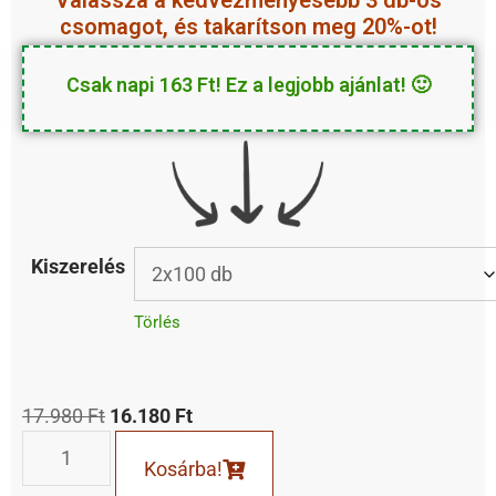
Válassza a
kedvezményesebb
3 db-os
csomagot, és takarítson meg 20%-ot!
Csak napi 163 Ft! Ez a legjobb ajánlat! 🙂
Kiszerelés
Törlés
17.980
Ft
16.180
Ft
Kosárba!