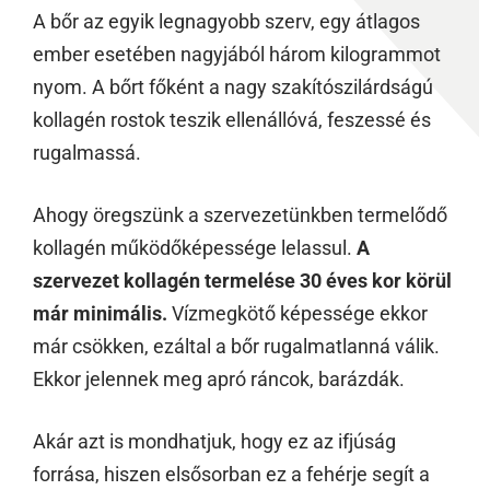
A bőr az egyik legnagyobb szerv, egy átlagos
ember esetében nagyjából három kilogrammot
nyom. A bőrt főként a nagy szakítószilárdságú
kollagén rostok teszik ellenállóvá, feszessé és
rugalmassá.
Ahogy öregszünk a szervezetünkben termelődő
kollagén működőképessége lelassul.
A
szervezet kollagén termelése 30 éves kor körül
már minimális.
Vízmegkötő képessége ekkor
már csökken, ezáltal a bőr rugalmatlanná válik.
Ekkor jelennek meg apró ráncok, barázdák.
Akár azt is mondhatjuk, hogy ez az ifjúság
forrása, hiszen elsősorban ez a fehérje segít a