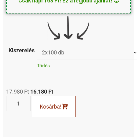
Csak napi 163 Ft! Ez a legjobb ajánlat! 🙂
Kiszerelés
Törlés
17.980
Ft
16.180
Ft
Kosárba!