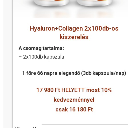
Hyaluron+Collagen 2x100db-os
kiszerelés
A csomag tartalma:
– 2x100db kapszula
1 főre 66 napra elegendő (3db kapszula/nap)
17 980 Ft HELYETT most 10%
kedvezménnyel
csak 16 180 Ft