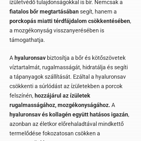
ízületvédő tulajdonságokkal is bír. Nemcsak a
fiatalos bőr megtartásában
segít, hanem a
porckopás miatti térdfájdalom csökkentésében
,
a mozgékonyság visszanyerésében is
támogathatja.
A
hyaluronsav
biztosítja a bőr és kötőszövetek
víztartalmát, rugalmasságát, hidratálja és segíti
a tápanyagok szállítását. Ezáltal a hyaluronsav
csökkenti a súrlódást az ízületekben a porcok
felszínén,
hozzájárul az ízületek
rugalmasságához, mozgékonyságához.
A
hyaluronsav és kollagén együtt hatásos igazán
,
azonban az életkor előrehaladtával mindkettő
termelődése fokozatosan csökken a