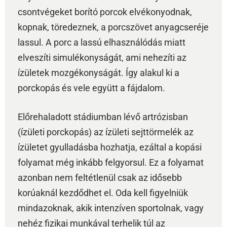
csontvégeket borító porcok elvékonyodnak,
kopnak, töredeznek, a porcszövet anyagcseréje
lassul. A porc a lassú elhasználódás miatt
elveszíti simulékonyságát, ami nehezíti az
ízületek mozgékonyságát. Így alakul ki a
porckopás és vele együtt a fájdalom.
Előrehaladott stádiumban lévő artrózisban
(ízületi porckopás) az ízületi sejttörmelék az
ízületet gyulladásba hozhatja, ezáltal a kopási
folyamat még inkább felgyorsul. Ez a folyamat
azonban nem feltétlenül csak az idősebb
korúaknál kezdődhet el. Oda kell figyelniük
mindazoknak, akik intenzíven sportolnak, vagy
nehéz fizikai munkával terhelik túl az