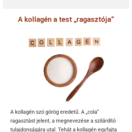
A kollagén a test „ragasztója”
A kollagén szó görög eredetű. A „cola”
ragasztást jelent, a megnevezése a szilárdító
tulajdonságára utal. Tehát a kollagén egyfajta