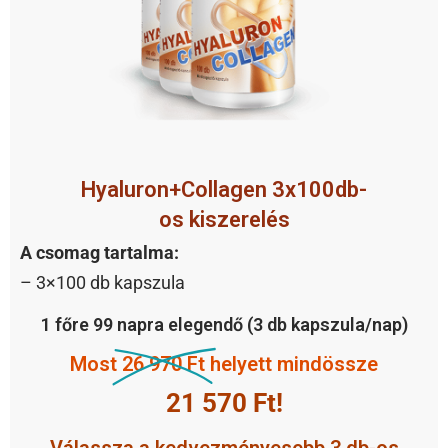
Hyaluron+Collagen 3x100db-
os kiszerelés
A csomag tartalma:
– 3×100 db kapszula
1 főre 99 napra elegendő (3 db kapszula/nap)
Most
26 970 Ft
helyett mindössze
21 570
Ft!