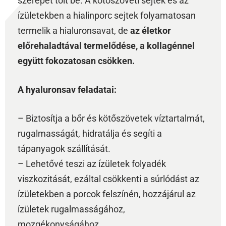
szerepet tölt be. A kötőszöveti sejtek és az
ízületekben a hialinporc sejtek folyamatosan
termelik a hialuronsavat, de
az életkor
előrehaladtával termelődése, a kollagénnel
együtt fokozatosan csökken.
A hyaluronsav feladatai:
– Biztosítja a bőr és kötőszövetek víztartalmát,
rugalmasságát, hidratálja és segíti a
tápanyagok szállítását.
– Lehetővé teszi az ízületek folyadék
viszkozitását, ezáltal csökkenti a súrlódást az
ízületekben a porcok felszínén, hozzájárul az
ízületek rugalmasságához,
mozgékonyságához.