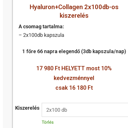
Hyaluron+Collagen 2x100db-os
kiszerelés
A csomag tartalma:
– 2x100db kapszula
1 főre 66 napra elegendő (3db kapszula/nap)
17 980 Ft HELYETT most 10%
kedvezménnyel
csak 16 180 Ft
Kiszerelés
Törlés