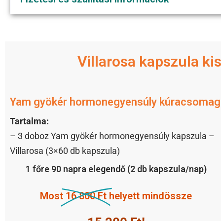
Villarosa kapszula k
Yam gyökér hormonegyensúly kúracsomag
Tartalma:
– 3 doboz Yam gyökér hormonegyensúly kapszula –
Villarosa (3×60 db kapszula)
1 főre 90 napra elegendő (2 db kapszula/nap)
Most
16 800 Ft
helyett mindössze