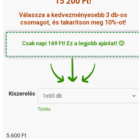
15 200 Ft!
Válassza a
kedvezményesebb
3 db-os
csomagot, és takarítson meg 10%-ot!
Csak napi 169 Ft! Ez a legjobb ajánlat! 🙂
Kiszerelés
Törlés
5.600
Ft