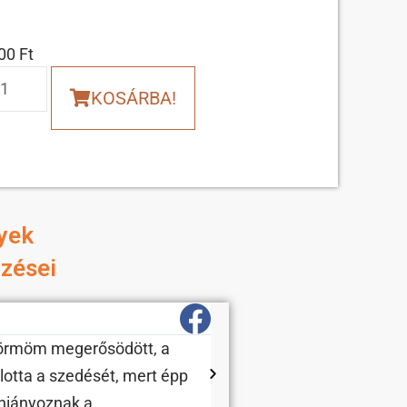
600
Ft
KOSÁRBA!
yek
lzései
D. Ágnes
körmöm megerősödött, a
Nekem működik! Tavasz ót
lotta a szedését, mert épp
hiányoznak a