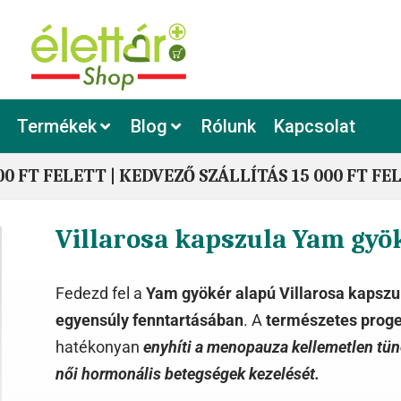
Termékek
Blog
Rólunk
Kapcsolat
00 FT FELETT | KEDVEZŐ SZÁLLÍTÁS 15 000 FT FE
Villarosa kapszula Yam gyö
Fedezd fel a
Yam gyökér alapú Villarosa kapszu
egyensúly fenntartásában
. A
természetes proge
hatékonyan
enyhíti a menopauza kellemetlen tün
női hormonális betegségek kezelését.