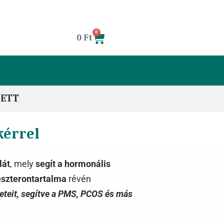
0
0
Ft
LETT
kérrel
lát
, mely
segít a hormonális
szterontartalma
révén
eteit, segítve a PMS, PCOS és más