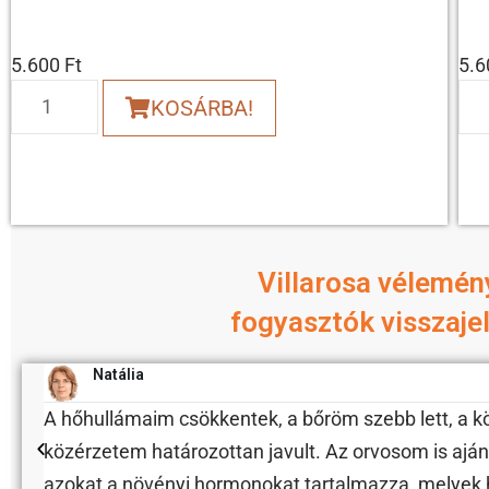
5.600
Ft
5.
KOSÁRBA!
Villarosa vélemén
fogyasztók visszaje
Natália
oda
A hőhullámaim csökkentek, a bőröm szebb lett, a 
közérzetem határozottan javult. Az orvosom is aján
azokat a növényi hormonokat tartalmazza, melyek 