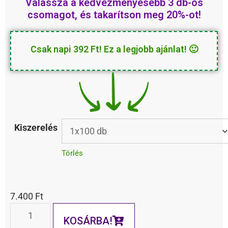
Válassza a
kedvezményesebb
3 db-os
csomagot, és takarítson meg 20%-ot!
Csak napi 392 Ft! Ez a legjobb ajánlat! 🙂
Kiszerelés
Törlés
7.400
Ft
KOSÁRBA!