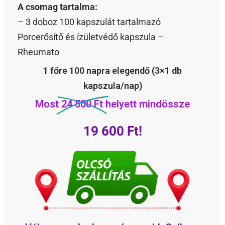
A csomag tartalma:
– 3 doboz 100 kapszulát tartalmazó
Porcerősítő és ízületvédő kapszula –
Rheumato
1 főre 100 napra elegendő (3×1 db
kapszula/nap)
Most
24 500 Ft
helyett mindössze
19 600 Ft!