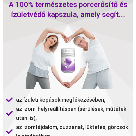
A 100% természetes porcerősítő és
ízületvédő kapszula, amely segít...
az ízületi kopások megfékezésében,
az izom-helyreállításban (sérülések, műtétek
utáni is),
az izomfájdalom, duzzanat, lüktetés, görcsök