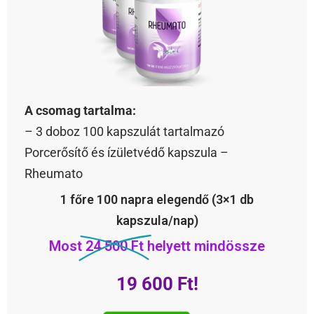
A csomag tartalma:
– 3 doboz 100 kapszulát tartalmazó
Porcerősítő és ízületvédő kapszula –
Rheumato
1 főre 100 napra elegendő (3×1 db
kapszula/nap)
Most
24 500 Ft
helyett mindössze
19 600 Ft!