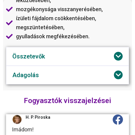
leküzdésében,
mozgékonysága visszanyerésében,
ízületi fájdalom csökkentésében,
megszüntetésében,
gyulladások megfékezésében.
Összetevők
Adagolás
Fogyasztók visszajelzései
H. P. Piroska
Imádom!
Egy