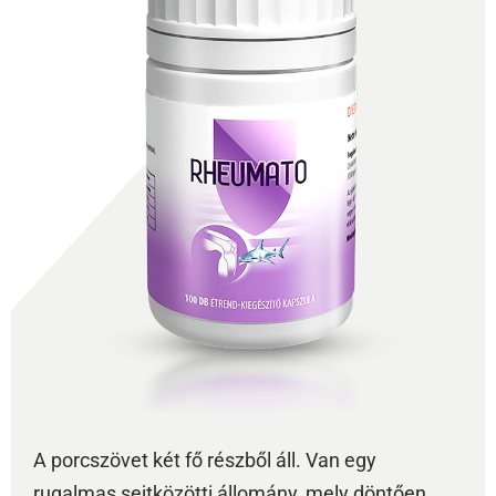
A porcszövet két fő részből áll. Van egy
rugalmas sejtközötti állomány, mely döntően