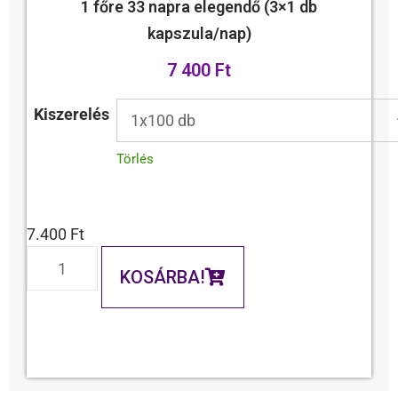
1 főre 33 napra elegendő (3×1 db
kapszula/nap)
7 400 Ft
Kiszerelés
Törlés
7.400
Ft
KOSÁRBA!