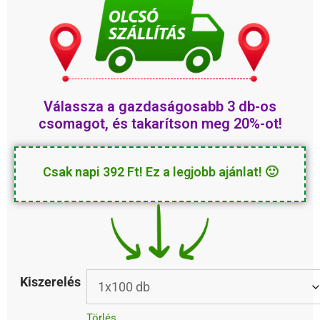
kedvezményesebb
Válassza a
3 db-os
gazdaságosabb
csomagot, és takarítson meg 20%-ot!
Csak napi 392 Ft! Ez a legjobb ajánlat! 🙂
Kiszerelés
Törlés