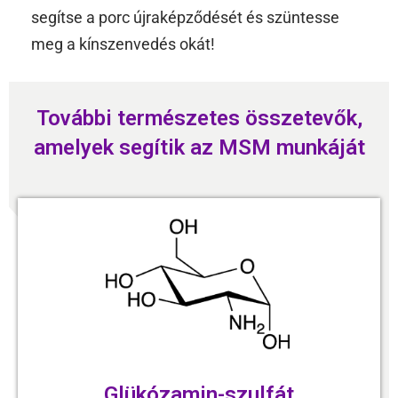
segítse a porc újraképződését és szüntesse
meg a kínszenvedés okát!
További természetes összetevők,
amelyek segítik az MSM munkáját
Glükózamin-szulfát