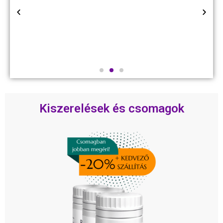
tel
m
kös
y.
Kiszerelések és csomagok