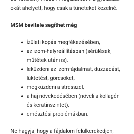
okát ahelyett, hogy csak a tüneteket kezelné.
MSM bevitele segíthet még
ízületi kopás megfékezésében,
az izom-helyreállításban (sérülések,
műtétek utáni is),
leküzdeni az izomfájdalmat, duzzadást,
lüktetést, görcsöket,
megküzdeni a stresszel,
a haj növekedésében (növeli a kollagén-
és keratinszintet),
emésztési problémákban.
Ne hagyja, hogy a fájdalom felülkerekedjen,