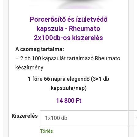
Porcerősítő és ízületvédő
kapszula - Rheumato
2x100db-os kiszerelés
A csomag tartalma:
– 2 db 100 kapszulát tartalmazó Rheumato
készítmény
1 főre 66 napra elegendő (3×1 db
kapszula/nap)
14 800 Ft
Kiszerelés
Törlés