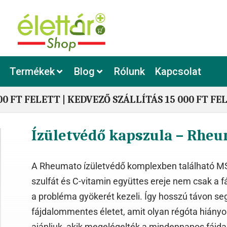
Termékek
Blog
Rólunk
Kapcsolat
00 FT FELETT | KEDVEZŐ SZÁLLÍTÁS 15 000 FT FE
Ízületvédő kapszula – Rhe
A Rheumato ízületvédő komplexben található MSM
szulfát és C-vitamin együttes ereje nem csak a 
a probléma gyökerét kezeli. Így hosszú távon seg
fájdalommentes életet, amit olyan régóta hián
ajánljuk, akik megelégelték a mindennapos fájda