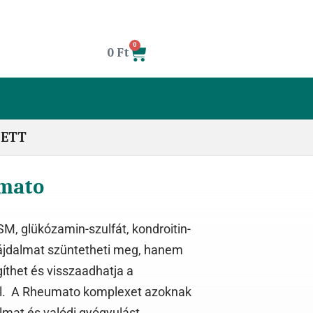
0
0
Ft
LETT
umato
, glükózamin-szulfát, kondroitin-
fájdalmat szüntetheti meg, hanem
íthet és visszaadhatja a
yol. A Rheumato komplexet azoknak
lmat és valódi gyógyulást