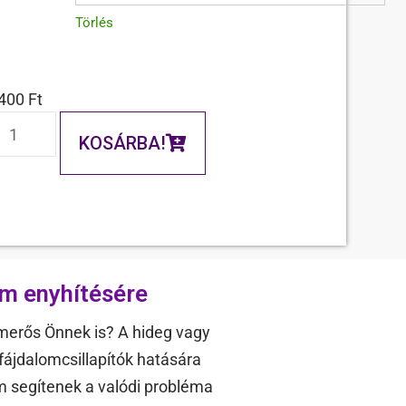
Törlés
.400
Ft
KOSÁRBA!
om enyhítésére
smerős Önnek is? A hideg vagy
ájdalomcsillapítók hatására
 segítenek a valódi probléma