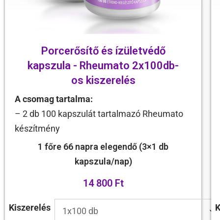
Porcerősítő és ízületvédő
kapszula - Rheumato 2x100db-
os kiszerelés
A csomag tartalma:
– 2 db 100 kapszulát tartalmazó Rheumato
készítmény
1 főre 66 napra elegendő (3×1 db
kapszula/nap)
14 800 Ft
Kiszerelés
K