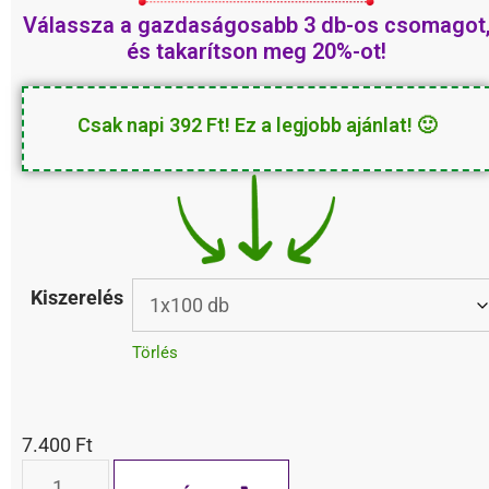
Válassza a
kedvezményesebb
3 db-os
csomagot, és takarítson meg 20%-ot!
Csak napi 392 Ft! Ez a legjobb ajánlat! 🙂
Kiszerelés
Törlés
7.400
Ft