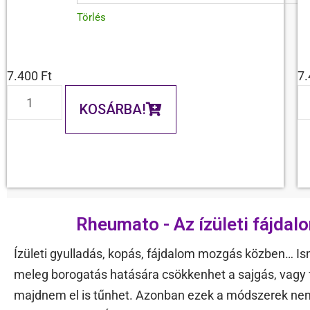
Törlés
7.400
Ft
7
KOSÁRBA!
Rheumato - Az ízületi fájdal
Ízületi gyulladás, kopás, fájdalom mozgás közben… I
meleg borogatás hatására csökkenhet a sajgás, vagy f
majdnem el is tűnhet. Azonban ezek a módszerek nem