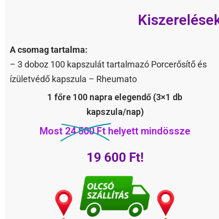
Kiszerelése
A csomag tartalma:
– 3 doboz 100 kapszulát tartalmazó Porcerősítő és
ízületvédő kapszula – Rheumato
1 főre 100 napra elegendő (3×1 db
kapszula/nap)
Most
24 500 Ft
helyett mindössze
19 600 Ft!